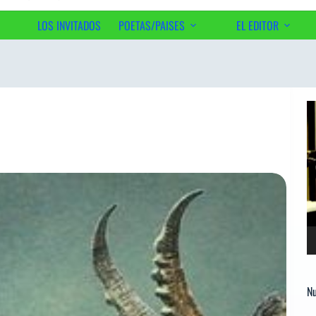
LOS INVITADOS
POETAS/PAISES
EL EDITOR
Ac
Re
d
ví
Nu