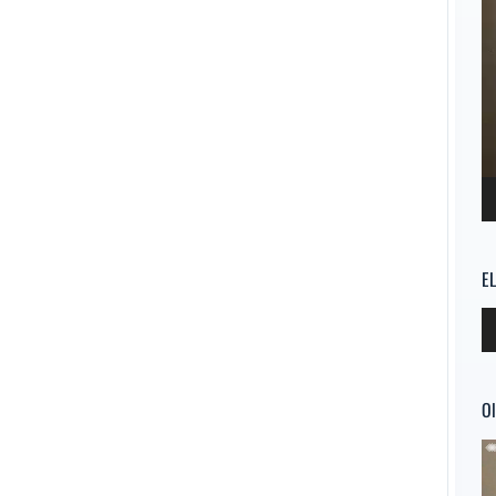
E
Re
d
au
Ol
Re
d