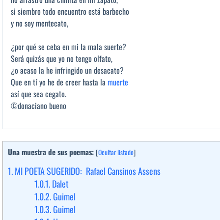
si siembro todo encuentro está barbecho
y no soy mentecato,
¿por qué se ceba en mi la mala suerte?
Será quizás que yo no tengo olfato,
¿o acaso la he infringido un desacato?
Que en tí yo he de creer hasta la
muerte
así que sea cegato.
©donaciano bueno
Una muestra de sus poemas:
[
Ocultar listado
]
1.
MI POETA SUGERIDO: Rafael Cansinos Assens
1.0.1.
Dalet
1.0.2.
Guimel
1.0.3.
Guimel