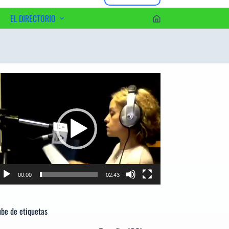
EL DIRECTORIO
erca del Editor
productor
e
deo
00:00
02:43
be de etiquetas