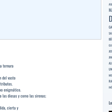
Al
M
D
GA
SA
BÉ
GU
JO
JI
AL
a ternura
U
MO
n del vasto
RA
tributos.
INÉ
exo enigmático.
 las diosas y como las sirenas;
Lo
ida, cierta y