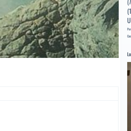
(
(
U
Por
Cas
Lo
Re
d
ví