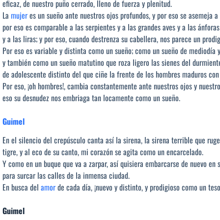
eficaz, de nuestro puño cerrado, lleno de fuerza y plenitud.
La
mujer
es un sueño ante nuestros ojos profundos, y por eso se asemeja a
por eso es comparable a las serpientes y a las grandes aves y a las ánforas
y a las liras; y por eso, cuando destrenza su cabellera, nos parece un prodig
Por eso es variable y distinta como un sueño; como un sueño de mediodía 
y también como un sueño matutino que roza ligero las sienes del durmien
de adolescente distinto del que ciñe la frente de los hombres maduros con
Por eso, ¡oh hombres!, cambia constantemente ante nuestros ojos y nuestro
eso su desnudez nos embriaga tan locamente como un sueño.
Guimel
En el silencio del crepúsculo canta así la sirena, la sirena terrible que ru
tigre, y al eco de su canto, mi corazón se agita como un encarcelado.
Y como en un buque que va a zarpar, así quisiera embarcarse de nuevo en 
para surcar las calles de la inmensa ciudad.
En busca del
amor
de cada día, ¡nuevo y distinto, y prodigioso como un teso
Guimel