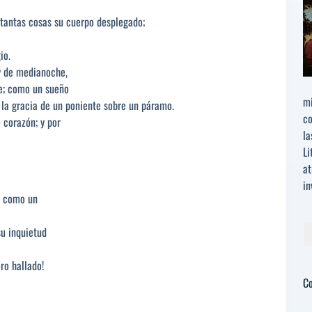
 tantas cosas su cuerpo desplegado;
io.
y de medianoche,
te; como un sueño
mi
 la gracia de un poniente sobre un páramo.
co
 corazón; y por
la
Li
at
in
ge como un
Bu
su inquietud
ro hallado!
C