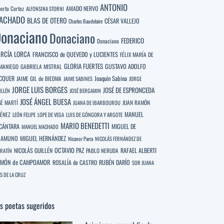
ANTONIO
berto Cortez
AMADO NERVO
ALFONSINA STORNI
ACHADO
BLAS DE OTERO
CÉSAR VALLEJO
Charles Baudelaire
onaciano
Donaciano
FEDERICO
Donaciano
RCÍA LORCA
FRANCISCO de QUEVEDO y LUCIENTES
FÉLIX MARÍA DE
GLORIA FUERTES
GUSTAVO ADOLFO
MANIEGO
GABRIELA MISTRAL
CQUER
Joaquín Sabina
JAIME GIL de BIEDMA
JAIME SABINES
JORGE
JORGE LUIS BORGES
JOSÉ DE ESPRONCEDA
ILLÉN
JOSÉ BERGAMIN
JOSÉ ÁNGEL BUESA
SÉ MARTÍ
JUAN RAMÓN
JUANA DE IBARBOUROU
MANUEL
MÉNEZ
LEÓN FELIPE
LOPE DE VEGA
LUIS DE GÓNGORA Y ARGOTE
MARIO BENEDETTI
CÁNTARA
MIGUEL DE
MANUEL MACHADO
NAMUNO
MIGUEL HERNÁNDEZ
Nicanor Parra
NICOLÁS FERNÁNDEZ DE
OCTAVIO PAZ
RAFAEL ALBERTI
NICOLÁS GUILLÉN
PABLO NERUDA
RATÍN
MÓN de CAMPOAMOR
RUBÉN DARÍO
ROSALÍA de CASTRO
SOR JUANA
S DE LA CRUZ
s poetas sugeridos