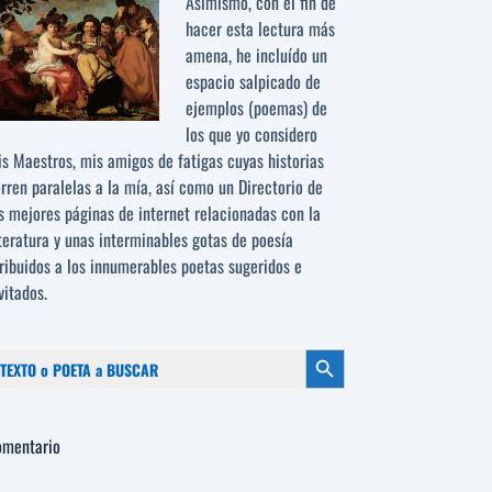
Asimismo, con el fin de
hacer esta lectura más
amena, he incluído un
espacio salpicado de
ejemplos (poemas) de
los que yo considero
s Maestros, mis amigos de fatigas cuyas historias
rren paralelas a la mía, así como un Directorio de
s mejores páginas de internet relacionadas con la
teratura y unas interminables gotas de poesía
ribuidos a los
innumerables poetas sugeridos
e
vitados.
scar:
Botón de búsqueda
omentario