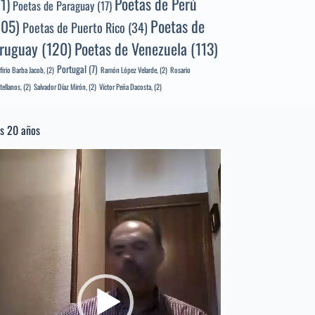
Poetas de Perú
71)
Poetas de Paraguay
(17)
105)
Poetas de
Poetas de Puerto Rico
(34)
ruguay
(120)
Poetas de Venezuela
(113)
Portugal
(7)
firio Barba Jacob,
(2)
Ramón López Velarde,
(2)
Rosario
tellanos,
(2)
Salvador Díaz Mirón,
(2)
Víctor Peña Dacosta,
(2)
s 20 años
productor
e
deo