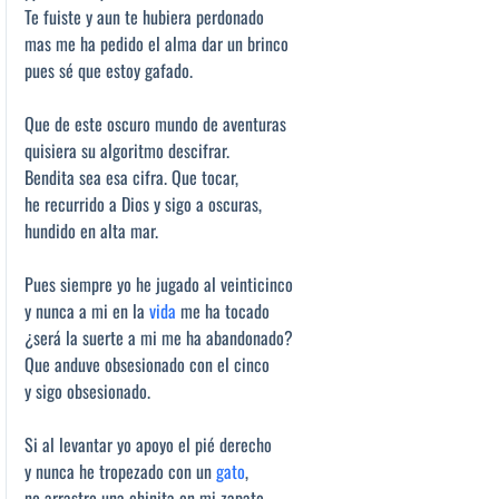
Te fuiste y aun te hubiera perdonado
mas me ha pedido el alma dar un brinco
pues sé que estoy gafado.
Que de este oscuro mundo de aventuras
quisiera su algoritmo descifrar.
Bendita sea esa cifra. Que tocar,
he recurrido a Dios y sigo a oscuras,
hundido en alta mar.
Pues siempre yo he jugado al veinticinco
y nunca a mi en la
vida
me ha tocado
¿será la suerte a mi me ha abandonado?
Que anduve obsesionado con el cinco
y sigo obsesionado.
Si al levantar yo apoyo el pié derecho
y nunca he tropezado con un
gato
,
no arrastro una chinita en mi zapato,