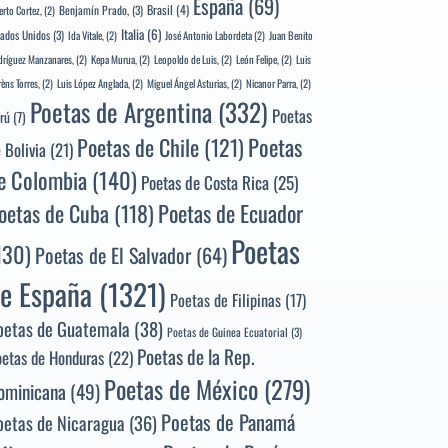
España
(69)
Brasil
(4)
Benjamín Prado,
(3)
erto Cortez,
(2)
Italia
(6)
tados Unidos
(3)
Ida Vitale,
(2)
José Antonio Labordeta
(2)
Juan Benito
ríguez Manzanares,
(2)
Kepa Murua,
(2)
Leopoldo de Luis,
(2)
León Felipe,
(2)
Luis
rèns Torres,
(2)
Luis López Anglada,
(2)
Miguel Ángel Asturias,
(2)
Nicanor Parra,
(2)
Poetas de Argentina
(332)
Poetas
rú
(7)
Poetas
Poetas de Chile
(121)
 Bolivia
(21)
e Colombia
(140)
Poetas de Costa Rica
(25)
Poetas de Ecuador
oetas de Cuba
(118)
Poetas
130)
Poetas de El Salvador
(64)
e España
(1321)
Poetas de Filipinas
(17)
oetas de Guatemala
(38)
Poetas de Guinea Ecuatorial
(3)
Poetas de la Rep.
oetas de Honduras
(22)
Poetas de México
(279)
ominicana
(49)
Poetas de Panamá
oetas de Nicaragua
(36)