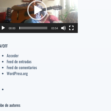
deo
el
volumen.
00:00
03:54
N/OFF
Acceder
Feed de entradas
Feed de comentarios
WordPress.org
be de autores