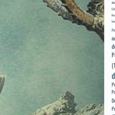
Alb
Es
Rod
Llo
Pe
de
d
P
(
d
P
P
D
P