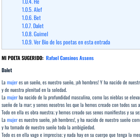
1.0.4.
He
1.0.5.
Alef
1.0.6.
Bet
1.0.7.
Dalet
1.0.8.
Guimel
1.0.9.
Ver Bio de los poetas en esta entrada
MI POETA SUGERIDO:
Rafael Cansinos Assens
Dalet
La
mujer
es un sueño, es nuestro sueño, ¡oh hombres! Y ha nacido de nuestr
y de nuestra plenitud en la soledad.
La
mujer
ha nacido de la profundidad masculina, como las nieblas se eleva
sueño de la mar; y somos nosotros los que la hemos creado con todos sus a
Todo en ella es obra nuestra; y hemos creado sus senos manifiestos y su s
La
mujer
es nuestro sueño, ¡oh hombres!, y ha nacido de nuestro sueño como
y ha tomado de nuestro sueño toda la ambigüedad.
Todo es en ella vago e impreciso; y nada hay en su cuerpo que tenga la med