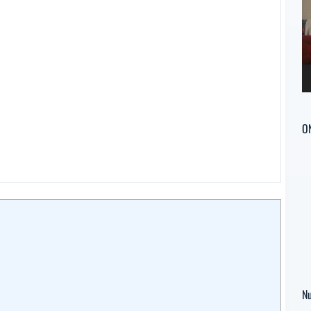
ví
O
Nu