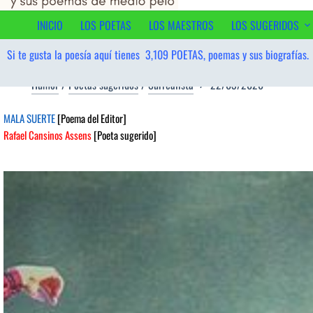
al
contenido
INICIO
LOS POETAS
LOS MAESTROS
LOS SUGERIDOS
Si te gusta la poesía aquí tienes
3,109
POETAS, poemas y sus biografías.
Humor
/
Poetas sugeridos
/
Surrealista
22/03/2026
MALA SUERTE
[Poema del Editor]
Rafael Cansinos Assens
[Poeta sugerido]