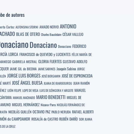
be de autores
ANTONIO
berto Cortez
AMADO NERVO
ALFONSINA STORNI
ACHADO
BLAS DE OTERO
CÉSAR VALLEJO
Charles Baudelaire
onaciano
Donaciano
FEDERICO
Donaciano
RCÍA LORCA
FRANCISCO de QUEVEDO y LUCIENTES
FÉLIX MARÍA DE
GLORIA FUERTES
GUSTAVO ADOLFO
MANIEGO
GABRIELA MISTRAL
CQUER
Joaquín Sabina
JAIME GIL de BIEDMA
JAIME SABINES
JORGE
JORGE LUIS BORGES
JOSÉ DE ESPRONCEDA
ILLÉN
JOSÉ BERGAMIN
JOSÉ ÁNGEL BUESA
SÉ MARTÍ
JUAN RAMÓN
JUANA DE IBARBOUROU
MANUEL
MÉNEZ
LEÓN FELIPE
LOPE DE VEGA
LUIS DE GÓNGORA Y ARGOTE
MARIO BENEDETTI
CÁNTARA
MIGUEL DE
MANUEL MACHADO
NAMUNO
MIGUEL HERNÁNDEZ
Nicanor Parra
NICOLÁS FERNÁNDEZ DE
OCTAVIO PAZ
RAFAEL ALBERTI
NICOLÁS GUILLÉN
PABLO NERUDA
RATÍN
MÓN de CAMPOAMOR
RUBÉN DARÍO
ROSALÍA de CASTRO
SOR JUANA
S DE LA CRUZ