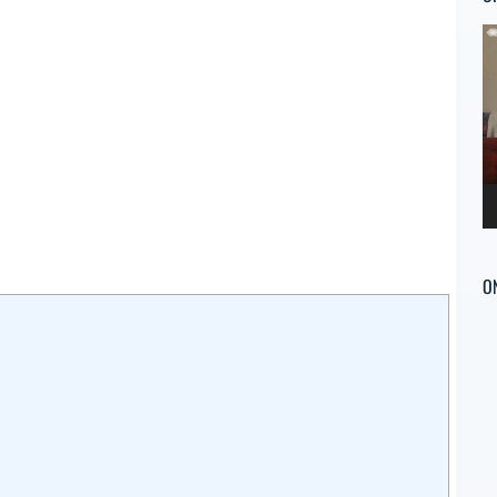
Re
d
ví
O