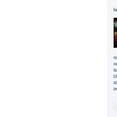
Lo
mi
co
la
Li
at
in
Bu