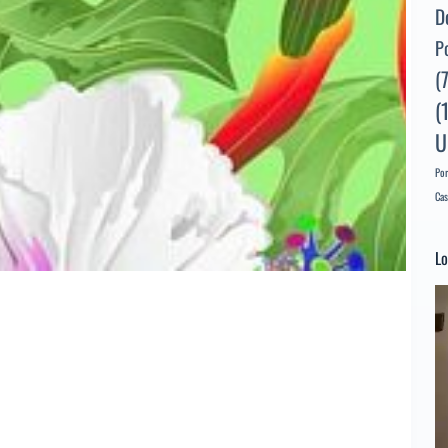
D
P
(
(
U
Por
Cas
Lo
Re
d
ví