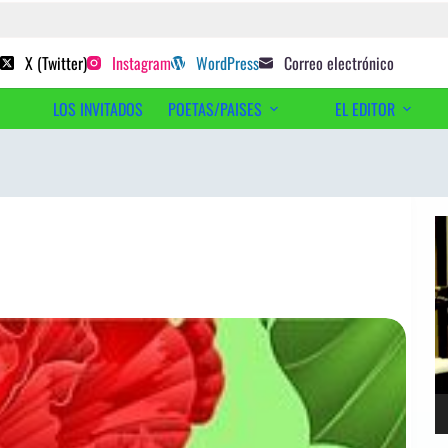
 poetas sugeridos
X (Twitter)
Instagram
WordPress
Correo electrónico
LOS INVITADOS
POETAS/PAISES
EL EDITOR
Ac
Re
d
ví