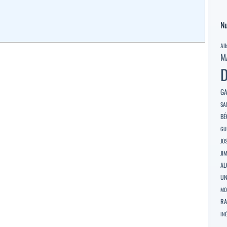
Nu
Al
M
D
GA
SA
BÉ
GU
JO
JI
AL
U
MO
RA
INÉ