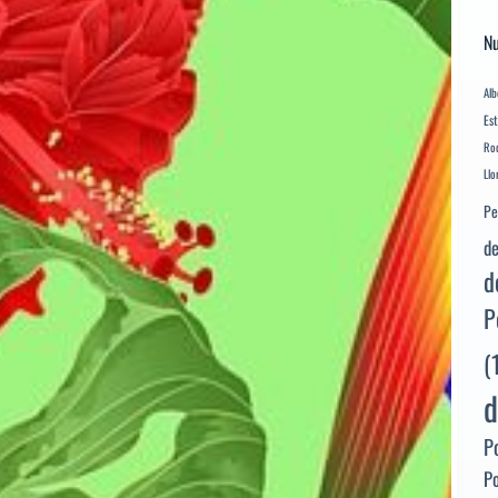
Nu
Alb
Es
Rod
Llo
Pe
de
d
P
(
d
P
P