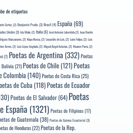
be de etiquetas
España
(69)
Brasil
(4)
Benjamín Prado,
(3)
erto Cortez,
(2)
Italia
(6)
tados Unidos
(3)
Ida Vitale,
(2)
José Antonio Labordeta
(2)
Juan Benito
ríguez Manzanares,
(2)
Kepa Murua,
(2)
Leopoldo de Luis,
(2)
León Felipe,
(2)
Luis
rèns Torres,
(2)
Luis López Anglada,
(2)
Miguel Ángel Asturias,
(2)
Nicanor Parra,
(2)
Poetas de Argentina
(332)
Poetas
rú
(7)
Poetas
Poetas de Chile
(121)
 Bolivia
(21)
e Colombia
(140)
Poetas de Costa Rica
(25)
Poetas de Ecuador
oetas de Cuba
(118)
Poetas
130)
Poetas de El Salvador
(64)
e España
(1321)
Poetas de Filipinas
(17)
oetas de Guatemala
(38)
Poetas de Guinea Ecuatorial
(3)
Poetas de la Rep.
oetas de Honduras
(22)