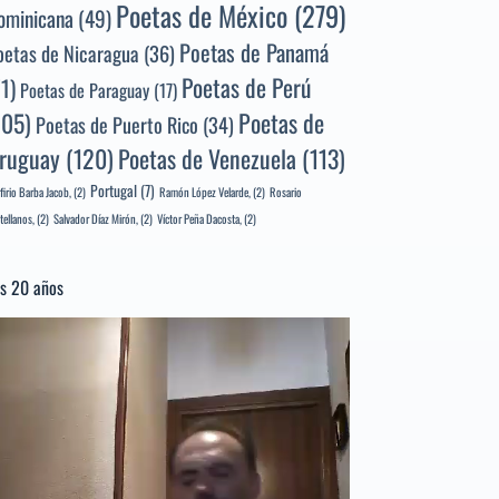
Poetas de México
(279)
ominicana
(49)
Poetas de Panamá
oetas de Nicaragua
(36)
Poetas de Perú
71)
Poetas de Paraguay
(17)
105)
Poetas de
Poetas de Puerto Rico
(34)
ruguay
(120)
Poetas de Venezuela
(113)
Portugal
(7)
firio Barba Jacob,
(2)
Ramón López Velarde,
(2)
Rosario
tellanos,
(2)
Salvador Díaz Mirón,
(2)
Víctor Peña Dacosta,
(2)
s 20 años
productor
e
deo