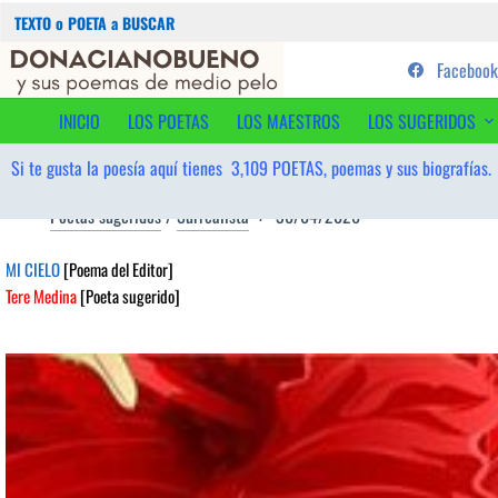
Buscar:
Saltar
...sus poemas de medio pelo y
Facebook
al
contenido
INICIO
LOS POETAS
LOS MAESTROS
LOS SUGERIDOS
Si te gusta la poesía aquí tienes
3,109
POETAS, poemas y sus biografías.
Poetas sugeridos
/
Surrealista
30/04/2026
MI CIELO
[Poema del Editor]
Tere Medina
[Poeta sugerido]