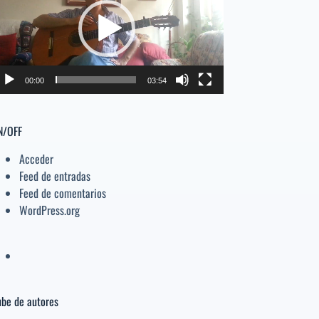
deo
el
volumen.
00:00
03:54
N/OFF
Acceder
Feed de entradas
Feed de comentarios
WordPress.org
be de autores