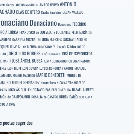
ANTONIO
berto Cortez
AMADO NERVO
ALFONSINA STORNI
ACHADO
BLAS DE OTERO
CÉSAR VALLEJO
Charles Baudelaire
onaciano
Donaciano
FEDERICO
Donaciano
RCÍA LORCA
FRANCISCO de QUEVEDO y LUCIENTES
FÉLIX MARÍA DE
GLORIA FUERTES
GUSTAVO ADOLFO
MANIEGO
GABRIELA MISTRAL
CQUER
Joaquín Sabina
JAIME GIL de BIEDMA
JAIME SABINES
JORGE
JORGE LUIS BORGES
JOSÉ DE ESPRONCEDA
ILLÉN
JOSÉ BERGAMIN
JOSÉ ÁNGEL BUESA
SÉ MARTÍ
JUAN RAMÓN
JUANA DE IBARBOUROU
MANUEL
MÉNEZ
LEÓN FELIPE
LOPE DE VEGA
LUIS DE GÓNGORA Y ARGOTE
MARIO BENEDETTI
CÁNTARA
MIGUEL DE
MANUEL MACHADO
NAMUNO
MIGUEL HERNÁNDEZ
Nicanor Parra
NICOLÁS FERNÁNDEZ DE
OCTAVIO PAZ
RAFAEL ALBERTI
NICOLÁS GUILLÉN
PABLO NERUDA
RATÍN
MÓN de CAMPOAMOR
RUBÉN DARÍO
ROSALÍA de CASTRO
SOR JUANA
S DE LA CRUZ
s poetas sugeridos