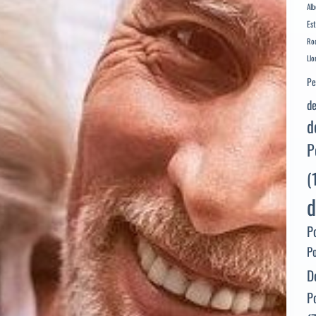
Alb
Es
Rod
Llo
Pe
de
d
P
(
d
P
P
D
P