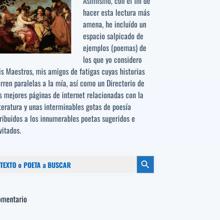
Asimismo, con el fin de
hacer esta lectura más
amena, he incluído un
espacio salpicado de
ejemplos (poemas) de
los que yo considero
s Maestros, mis amigos de fatigas cuyas historias
rren paralelas a la mía, así como un Directorio de
s mejores páginas de internet relacionadas con la
teratura y unas interminables gotas de poesía
ribuidos a los
innumerables poetas sugeridos
e
vitados.
scar:
Botón de búsqueda
omentario