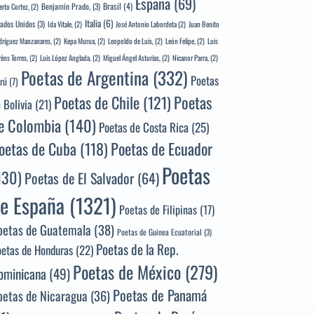
España
(69)
Brasil
(4)
Benjamín Prado,
(3)
erto Cortez,
(2)
Italia
(6)
tados Unidos
(3)
Ida Vitale,
(2)
José Antonio Labordeta
(2)
Juan Benito
ríguez Manzanares,
(2)
Kepa Murua,
(2)
Leopoldo de Luis,
(2)
León Felipe,
(2)
Luis
rèns Torres,
(2)
Luis López Anglada,
(2)
Miguel Ángel Asturias,
(2)
Nicanor Parra,
(2)
Poetas de Argentina
(332)
Poetas
rú
(7)
Poetas
Poetas de Chile
(121)
 Bolivia
(21)
e Colombia
(140)
Poetas de Costa Rica
(25)
Poetas de Ecuador
oetas de Cuba
(118)
Poetas
130)
Poetas de El Salvador
(64)
e España
(1321)
Poetas de Filipinas
(17)
oetas de Guatemala
(38)
Poetas de Guinea Ecuatorial
(3)
Poetas de la Rep.
oetas de Honduras
(22)
Poetas de México
(279)
ominicana
(49)
Poetas de Panamá
oetas de Nicaragua
(36)