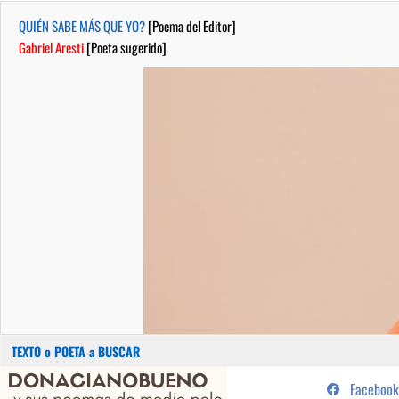
QUIÉN SABE MÁS QUE YO?
[Poema del Editor]
Gabriel Aresti
[Poeta sugerido]
Buscar:
Saltar
...sus poemas de medio pelo y
Facebook
al