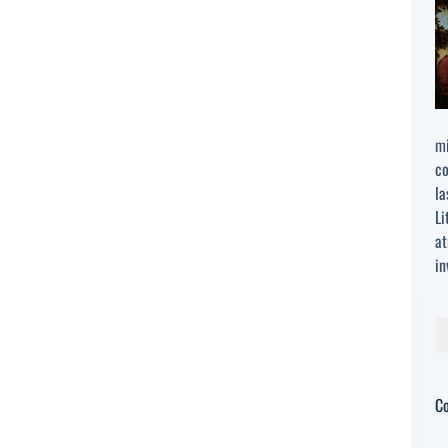
mi
co
la
Li
at
in
Bu
C