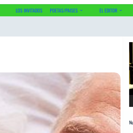
LOS INVITADOS
POETAS/PAISES
EL EDITOR
Ac
Re
d
ví
Nu