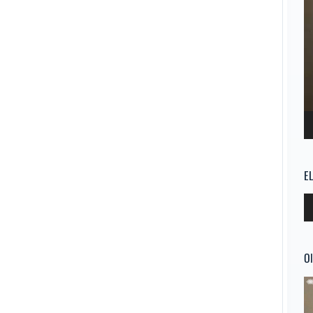
E
Re
d
au
Ol
Re
d