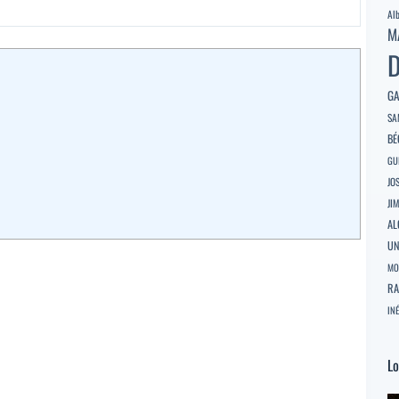
Al
M
D
GA
SA
BÉ
GU
JO
JI
AL
U
MO
RA
INÉ
Lo