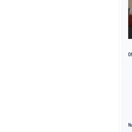
ví
O
Nu