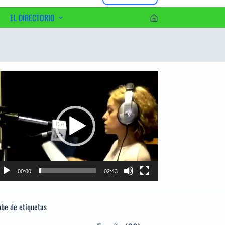
EL DIRECTORIO
erca del Editor
productor
e
deo
00:00
02:43
be de etiquetas