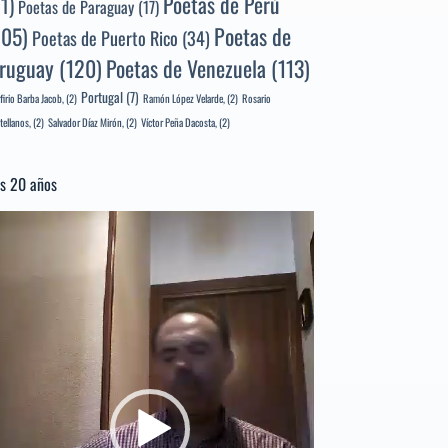
Poetas de Perú
71)
Poetas de Paraguay
(17)
105)
Poetas de
Poetas de Puerto Rico
(34)
ruguay
(120)
Poetas de Venezuela
(113)
Portugal
(7)
firio Barba Jacob,
(2)
Ramón López Velarde,
(2)
Rosario
tellanos,
(2)
Salvador Díaz Mirón,
(2)
Víctor Peña Dacosta,
(2)
s 20 años
productor
e
deo