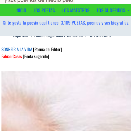
contenido
INICIO
LOS POETAS
LOS MAESTROS
LOS SUGERIDOS
Si te gusta la poesía aquí tienes
3,109
POETAS, poemas y sus biografías.
Espiritual
/
Poetas sugeridos
/
Reflexión
07/01/2026
SONREÍR A LA VIDA
[Poema del Editor]
Fabián Casas
[Poeta sugerido]