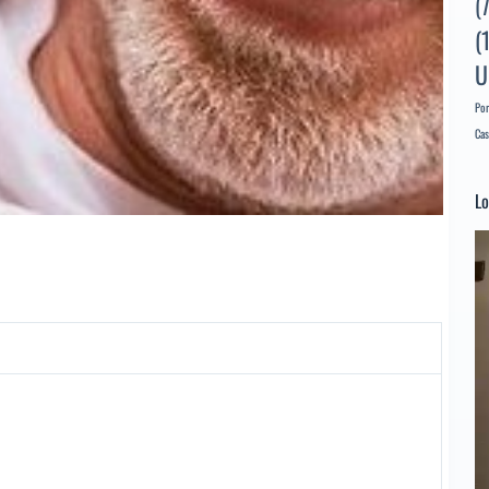
(
(
U
Por
Cas
Lo
Re
d
ví