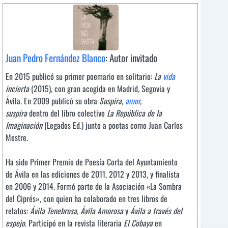
Juan Pedro Fernández Blanco
: Autor invitado
En 2015 publicó su primer poemario en solitario:
La
vida
incierta
(2015), con gran acogida en Madrid, Segovia y
Ávila. En 2009 publicó su obra
Suspira,
amor
,
suspira
dentro del libro colectivo
La República de la
Imaginación
(Legados Ed.) junto a poetas como Juan Carlos
Mestre.
Ha sido Primer Premio de Poesía Corta del Ayuntamiento
de Ávila en las ediciones de 2011, 2012 y 2013, y finalista
en 2006 y 2014. Formó parte de la Asociación «La Sombra
del Ciprés», con quien ha colaborado en tres libros de
relatos:
Ávila Tenebrosa
,
Ávila Amorosa
y
Ávila a través del
espejo
. Participó en la revista literaria
El Cobaya
en