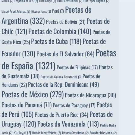
Murua,
(2)
Leopoldo de Luis,
(2)
León Felipe,
(2)
Luis Llorèns Torres,
(2)
Luis López Anglada,
(2)
Poetas de
Perú
(7)
Miguel Ángel Asturias,
(2)
Nicanor Parra,
(2)
Argentina
(332)
Poetas de
Poetas de Bolivia
(21)
Poetas de Colombia
(140)
Chile
(121)
Poetas de
Poetas de
Poetas de Cuba
(118)
Costa Rica
(25)
Poetas
Ecuador
(130)
Poetas de El Salvador
(64)
de España
(1321)
Poetas
Poetas de Filipinas
(17)
de Guatemala
(38)
Poetas de
Poetas de Guinea Ecuatorial
(3)
Poetas de la Rep. Dominicana
(49)
Honduras
(22)
Poetas de México
(279)
Poetas de Nicaragua
(36)
Poetas
Poetas de Panamá
(71)
Poetas de Paraguay
(17)
de Perú
(105)
Poetas de
Poetas de Puerto Rico
(34)
Uruguay
(120)
Poetas de Venezuela
(113)
Porfirio Barba
Portugal
(7)
Jacob,
(2)
Ramón López Velarde,
(2)
Rosario Castellanos,
(2)
Salvador Díaz Mirón,
(2)