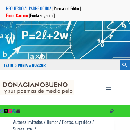
RECUERDO AL PADRE OCHOA
[Poema del Editor]
Emilio Carrere
[Poeta sugerido]
Buscar:
Botón
Saltar
...sus
al
poemas de
contenido
medio pelo
y poetas
sugeridos
Autores invitados
/
Humor
/
Poetas sugeridos
/
Surrealista