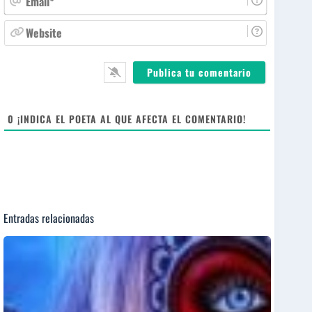
b
m
r
a
W
e
i
e
*
l
b
*
s
i
t
e
0
¡INDICA EL POETA AL QUE AFECTA EL COMENTARIO!
Entradas relacionadas