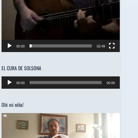
00:00
02:49
EL CURA DE SOLSONA
Reproductor
00:00
00:00
de
audio
Olé mi niña!
Reproductor
de
vídeo