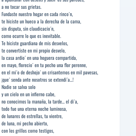
a no tocar sus grietas.
Fundaste nuestro hogar en cada rinco´n,
te hiciste un hueco a la derecha de la cama,
sin disputa, sin claudicacio´n,
como ocurre lo que es inevitable.
Te hiciste guardiana de mis desvelos,
te convertiste en mi propio desvelo,
la casa ardio´ en una hoguera compartida,
en mayo, florecio´ en tu pecho una flor perenne,
en el mi´o de deshojo´ un crisantemos en mil pavesas,
¡que´ senda ante nosotros se extendi´a…!
Nadie se salva solo
y un cielo en un infierno cabe,
no conocimos la manaña, la tarde… el di´a,
todo fue una eterna noche luminosa,
de lunares de estrellas, tu vientre,
de luna, mi pecho abierto,
con los grillos como testigos,