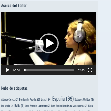
Acerca del Editor
Reproductor
de
vídeo
00:00
02:43
Nube de etiquetas
España
(69)
Brasil
(4)
Benjamín Prado,
(3)
Estados Unidos
(3)
Alberto Cortez,
(2)
Italia
(6)
Ida Vitale,
(2)
José Antonio Labordeta
(2)
Juan Benito Rodríguez Manzanares,
(2)
Kepa