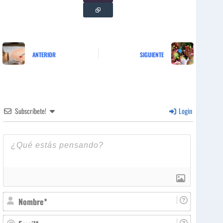
ANTERIOR
SIGUIENTE
Subscríbete!
Login
N
o
m
E