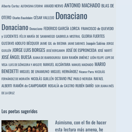
ANTONIO MACHADO
BLAS DE
Alberto Cortez
AMADO NERVO
ALFONSINA STORNI
Donaciano
OTERO
CÉSAR VALLEJO
Charles Baudelaire
Donaciano
FEDERICO GARCÍA LORCA
FRANCISCO de QUEVEDO
Donaciano
y LUCIENTES
GLORIA FUERTES
FÉLIX MARÍA DE SAMANIEGO
GABRIELA MISTRAL
GUSTAVO ADOLFO BÉCQUER
Joaquín Sabina
JAIME GIL de BIEDMA
JAIME SABINES
JORGE
JORGE LUIS BORGES
JOSÉ DE ESPRONCEDA
JOSÉ MARTÍ
GUILLÉN
JOSÉ BERGAMIN
JOSÉ ÁNGEL BUESA
JUAN RAMÓN JIMÉNEZ
JUANA DE IBARBOUROU
LEÓN FELIPE
LOPE DE
MARIO
MANUEL ALCÁNTARA
VEGA
LUIS DE GÓNGORA Y ARGOTE
MANUEL MACHADO
BENEDETTI
MIGUEL DE UNAMUNO
MIGUEL HERNÁNDEZ
Nicanor Parra
NICOLÁS
OCTAVIO PAZ
RAFAEL
NICOLÁS GUILLÉN
PABLO NERUDA
FERNÁNDEZ DE MORATÍN
ALBERTI
RAMÓN de CAMPOAMOR
RUBÉN DARÍO
ROSALÍA de CASTRO
SOR JUANA INÉS
DE LA CRUZ
Los poetas sugeridos
Asimismo, con el fin de hacer
esta lectura más amena, he