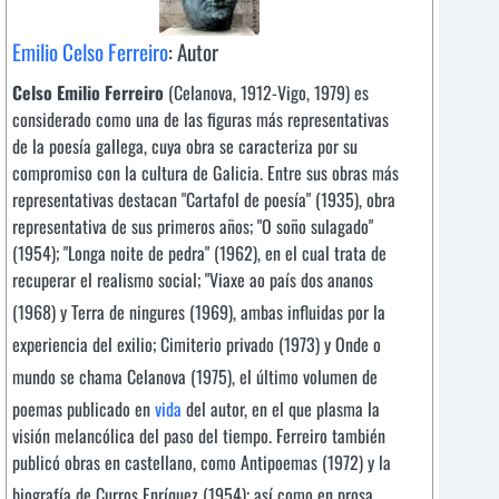
Emilio Celso Ferreiro
: Autor
Celso Emilio Ferreiro
(Celanova, 1912-Vigo, 1979) es
considerado como una de las figuras más representativas
de la poesía gallega, cuya obra se caracteriza por su
compromiso con la cultura de Galicia. Entre sus obras más
representativas destacan "Cartafol de poesía" (1935), obra
representativa de sus primeros años; "O soño sulagado"
(1954); "Longa noite de pedra" (1962), en el cual trata de
recuperar el realismo social; "Viaxe ao país dos ananos
(1968) y Terra de ningures (1969), ambas influidas por la
experiencia del exilio; Cimiterio privado (1973) y Onde o
mundo se chama Celanova (1975), el último volumen de
poemas publicado en
vida
del autor, en el que plasma la
visión melancólica del paso del tiempo. Ferreiro también
publicó obras en castellano, como Antipoemas (1972) y la
biografía de Curros Enríquez (1954); así como en prosa,