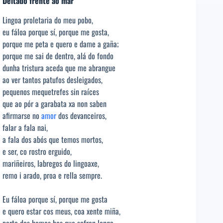
Deitado frente ao mar
Lingoa proletaria do meu pobo,
eu fáloa porque sí, porque me gosta,
porque me peta e quero e dame a gaña;
porque me sai de dentro, alá do fondo
dunha tristura aceda que me abrangue
ao ver tantos patufos desleigados,
pequenos mequetrefes sin raíces
que ao pór a garabata xa non saben
afirmarse no
amor
dos devanceiros,
falar a fala nai,
a fala dos abós que temos mortos,
e ser, co rostro erguido,
mariñeiros, labregos do lingoaxe,
remo i arado, proa e rella sempre.
Eu fáloa porque sí, porque me gosta
e quero estar cos meus, coa xente miña,