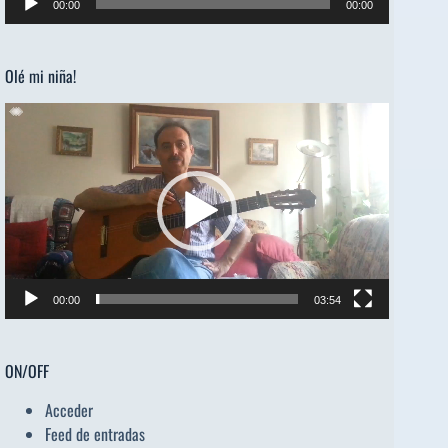
00:00
00:00
de
audio
Olé mi niña!
Reproductor
de
vídeo
00:00
03:54
ON/OFF
Acceder
Feed de entradas