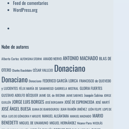
Feed de comentarios
WordPress.org
Nube de autores
ANTONIO MACHADO
BLAS DE
Alberto Cortez
AMADO NERVO
ALFONSINA STORNI
Donaciano
OTERO
CÉSAR VALLEJO
Charles Baudelaire
Donaciano
FEDERICO GARCÍA LORCA
FRANCISCO de QUEVEDO
Donaciano
y LUCIENTES
GLORIA FUERTES
FÉLIX MARÍA DE SAMANIEGO
GABRIELA MISTRAL
GUSTAVO ADOLFO BÉCQUER
Joaquín Sabina
JAIME GIL de BIEDMA
JAIME SABINES
JORGE
JORGE LUIS BORGES
JOSÉ DE ESPRONCEDA
JOSÉ MARTÍ
GUILLÉN
JOSÉ BERGAMIN
JOSÉ ÁNGEL BUESA
JUAN RAMÓN JIMÉNEZ
JUANA DE IBARBOUROU
LEÓN FELIPE
LOPE DE
MARIO
MANUEL ALCÁNTARA
VEGA
LUIS DE GÓNGORA Y ARGOTE
MANUEL MACHADO
BENEDETTI
MIGUEL DE UNAMUNO
MIGUEL HERNÁNDEZ
Nicanor Parra
NICOLÁS