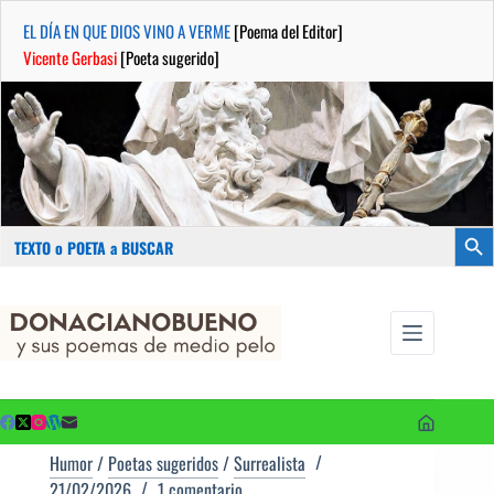
EL DÍA EN QUE DIOS VINO A VERME
[Poema del Editor]
Vicente Gerbasi
[Poeta sugerido]
Buscar:
Botón
Saltar
...sus
al
poemas de
contenido
medio pelo
y poetas
sugeridos
Humor
/
Poetas sugeridos
/
Surrealista
21/02/2026
1 comentario