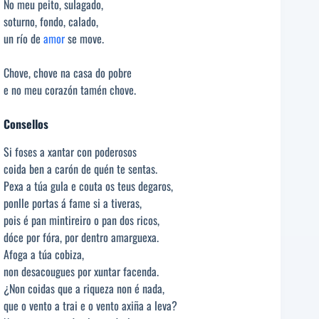
No meu peito, sulagado,
soturno, fondo, calado,
un río de
amor
se move.
Chove, chove na casa do pobre
e no meu corazón tamén chove.
Consellos
Si foses a xantar con poderosos
coida ben a carón de quén te sentas.
Pexa a túa gula e couta os teus degaros,
ponlle portas á fame si a tiveras,
pois é pan mintireiro o pan dos ricos,
dóce por fóra, por dentro amarguexa.
Afoga a túa cobiza,
non desacougues por xuntar facenda.
¿Non coidas que a riqueza non é nada,
que o vento a trai e o vento axiña a leva?