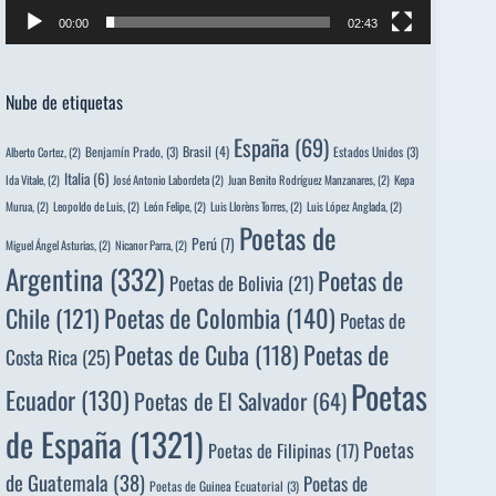
00:00
02:43
Nube de etiquetas
España
(69)
Brasil
(4)
Benjamín Prado,
(3)
Estados Unidos
(3)
Alberto Cortez,
(2)
Italia
(6)
Ida Vitale,
(2)
José Antonio Labordeta
(2)
Juan Benito Rodríguez Manzanares,
(2)
Kepa
Murua,
(2)
Leopoldo de Luis,
(2)
León Felipe,
(2)
Luis Llorèns Torres,
(2)
Luis López Anglada,
(2)
Poetas de
Perú
(7)
Miguel Ángel Asturias,
(2)
Nicanor Parra,
(2)
Argentina
(332)
Poetas de
Poetas de Bolivia
(21)
Poetas de Colombia
(140)
Chile
(121)
Poetas de
Poetas de
Poetas de Cuba
(118)
Costa Rica
(25)
Poetas
Ecuador
(130)
Poetas de El Salvador
(64)
de España
(1321)
Poetas
Poetas de Filipinas
(17)
de Guatemala
(38)
Poetas de
Poetas de Guinea Ecuatorial
(3)