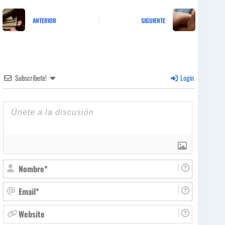
ANTERIOR
SIGUIENTE
Subscríbete!
Login
N
o
m
E
b
m
r
a
W
e
i
e