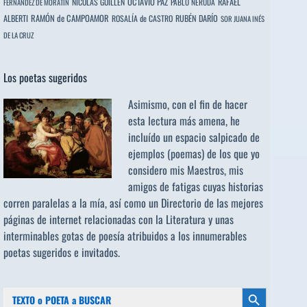
OCTAVIO PAZ
RAFAEL
NICOLÁS GUILLÉN
PABLO NERUDA
FERNÁNDEZ DE MORATÍN
ALBERTI
RAMÓN de CAMPOAMOR
RUBÉN DARÍO
ROSALÍA de CASTRO
SOR JUANA INÉS
DE LA CRUZ
Los poetas sugeridos
Asimismo, con el fin de hacer
esta lectura más amena, he
incluído un espacio salpicado de
ejemplos (poemas) de los que yo
considero mis Maestros, mis
amigos de fatigas cuyas historias
corren paralelas a la mía, así como un Directorio de las mejores
páginas de internet relacionadas con la Literatura y unas
interminables gotas de poesía atribuidos a los
innumerables
poetas sugeridos
e invitados.
Buscar:
Botón de búsqueda