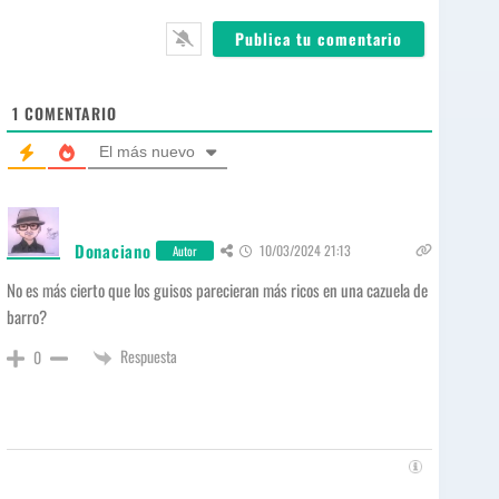
*
l
b
*
s
i
t
e
1
COMENTARIO
El más nuevo
Donaciano
10/03/2024 21:13
Autor
No es más cierto que los guisos parecieran más ricos en una cazuela de
barro?
Respuesta
0