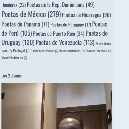
Poetas de la Rep. Dominicana
(49)
Honduras
(22)
Poetas de México
(279)
Poetas de Nicaragua
(36)
Poetas
Poetas de Panamá
(71)
Poetas de Paraguay
(17)
de Perú
(105)
Poetas de
Poetas de Puerto Rico
(34)
Uruguay
(120)
Poetas de Venezuela
(113)
Porfirio Barba
Portugal
(7)
Jacob,
(2)
Ramón López Velarde,
(2)
Rosario Castellanos,
(2)
Salvador Díaz Mirón,
(2)
Víctor Peña Dacosta,
(2)
Los 20 años
Reproductor
de
vídeo