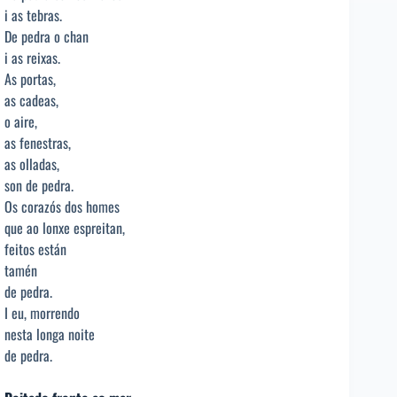
i as tebras.
De pedra o chan
i as reixas.
As portas,
as cadeas,
o aire,
as fenestras,
as olladas,
son de pedra.
Os corazós dos homes
que ao lonxe espreitan,
feitos están
tamén
de pedra.
I eu, morrendo
nesta longa noite
de pedra.