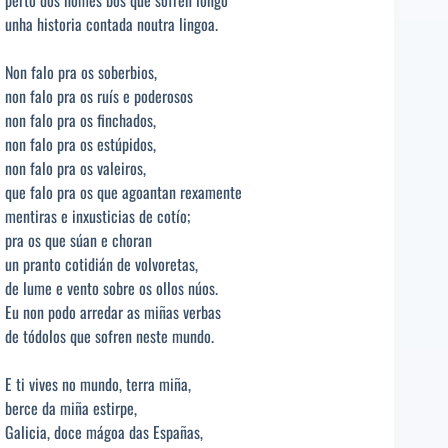
perto dos homes bos que sofren longo
unha historia contada noutra lingoa.
Non falo pra os soberbios,
non falo pra os ruís e poderosos
non falo pra os finchados,
non falo pra os estúpidos,
non falo pra os valeiros,
que falo pra os que agoantan rexamente
mentiras e inxusticias de cotío;
pra os que súan e choran
un pranto cotidián de volvoretas,
de lume e vento sobre os ollos núos.
Eu non podo arredar as miñas verbas
de tódolos que sofren neste mundo.
E ti vives no mundo, terra miña,
berce da miña estirpe,
Galicia, doce mágoa das Españas,