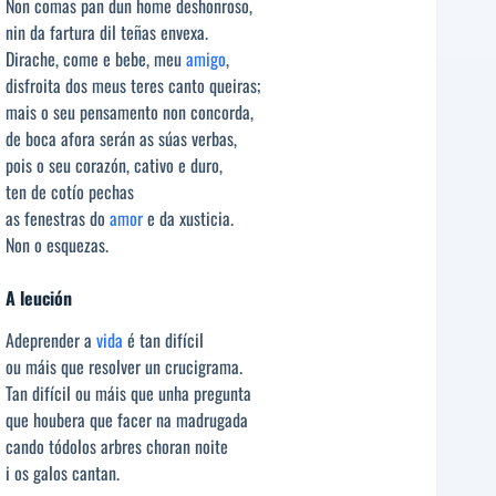
Non comas pan dun home deshonroso,
nin da fartura dil teñas envexa.
Dirache, come e bebe, meu
amigo
,
disfroita dos meus teres canto queiras;
mais o seu pensamento non concorda,
de boca afora serán as súas verbas,
pois o seu corazón, cativo e duro,
ten de cotío pechas
as fenestras do
amor
e da xusticia.
Non o esquezas.
A leución
Adeprender a
vida
é tan difícil
ou máis que resolver un crucigrama.
Tan difícil ou máis que unha pregunta
que houbera que facer na madrugada
cando tódolos arbres choran noite
i os galos cantan.