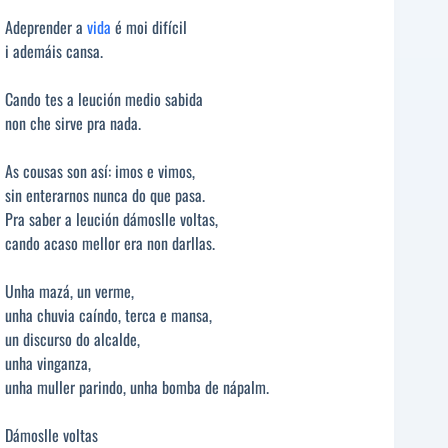
Adeprender a
vida
é moi difícil
i ademáis cansa.
Cando tes a leución medio sabida
non che sirve pra nada.
As cousas son así: imos e vimos,
sin enterarnos nunca do que pasa.
Pra saber a leución dámoslle voltas,
cando acaso mellor era non darllas.
Unha mazá, un verme,
unha chuvia caíndo, terca e mansa,
un discurso do alcalde,
unha vinganza,
unha muller parindo, unha bomba de nápalm.
Dámoslle voltas