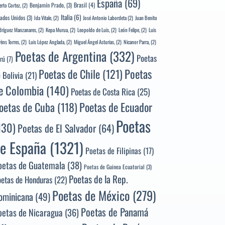
España
(69)
Brasil
(4)
Benjamín Prado,
(3)
erto Cortez,
(2)
Italia
(6)
tados Unidos
(3)
Ida Vitale,
(2)
José Antonio Labordeta
(2)
Juan Benito
ríguez Manzanares,
(2)
Kepa Murua,
(2)
Leopoldo de Luis,
(2)
León Felipe,
(2)
Luis
rèns Torres,
(2)
Luis López Anglada,
(2)
Miguel Ángel Asturias,
(2)
Nicanor Parra,
(2)
Poetas de Argentina
(332)
Poetas
rú
(7)
Poetas
Poetas de Chile
(121)
 Bolivia
(21)
e Colombia
(140)
Poetas de Costa Rica
(25)
Poetas de Ecuador
oetas de Cuba
(118)
Poetas
130)
Poetas de El Salvador
(64)
e España
(1321)
Poetas de Filipinas
(17)
oetas de Guatemala
(38)
Poetas de Guinea Ecuatorial
(3)
Poetas de la Rep.
oetas de Honduras
(22)
Poetas de México
(279)
ominicana
(49)
Poetas de Panamá
oetas de Nicaragua
(36)