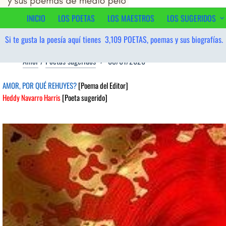
al
contenido
INICIO
LOS POETAS
LOS MAESTROS
LOS SUGERIDOS
Si te gusta la poesía aquí tienes
3,109
POETAS, poemas y sus biografías.
Amor
/
Poetas sugeridos
08/01/2026
AMOR, POR QUÉ REHUYES?
[Poema del Editor]
Heddy Navarro Harris
[Poeta sugerido]