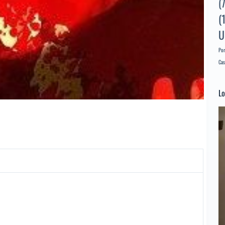
(
(
U
Por
Cas
Lo
Re
d
ví