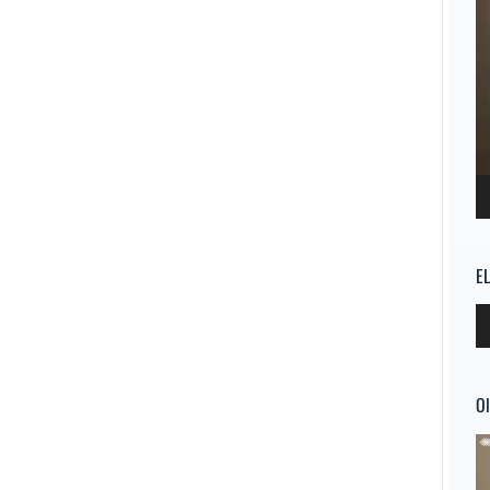
E
Re
d
au
Ol
Re
d