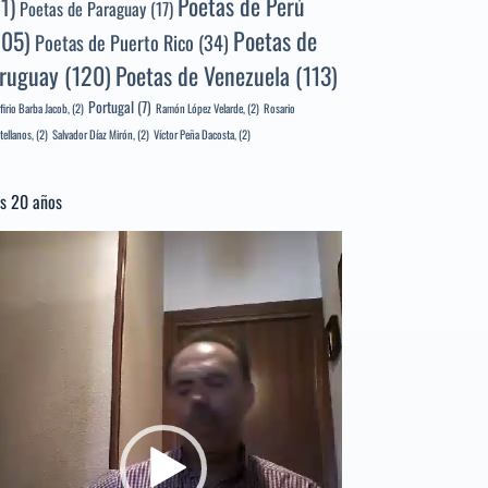
Poetas de Perú
71)
Poetas de Paraguay
(17)
105)
Poetas de
Poetas de Puerto Rico
(34)
ruguay
(120)
Poetas de Venezuela
(113)
Portugal
(7)
firio Barba Jacob,
(2)
Ramón López Velarde,
(2)
Rosario
tellanos,
(2)
Salvador Díaz Mirón,
(2)
Víctor Peña Dacosta,
(2)
s 20 años
productor
e
deo