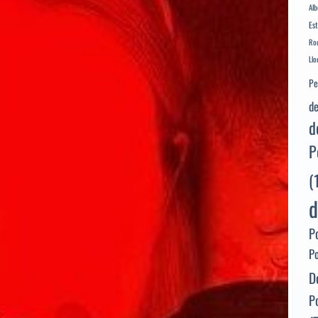
Alb
Es
Rod
Llo
Pe
de
d
P
(
d
P
P
D
P