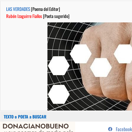
LAS VERDADES
[Poema del Editor]
Rubén Izaguirre Fiallos
[Poeta sugerido]
Buscar:
Saltar
...sus poemas de medio pelo y
Facebook