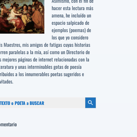
Asimismo, con el fin de
hacer esta lectura más
amena, he incluído un
espacio salpicado de
ejemplos (poemas) de
los que yo considero
s Maestros, mis amigos de fatigas cuyas historias
rren paralelas a la mía, así como un Directorio de
s mejores páginas de internet relacionadas con la
teratura y unas interminables gotas de poesía
ribuidos a los
innumerables poetas sugeridos
e
vitados.
scar:
Botón de búsqueda
omentario