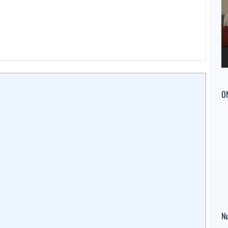
ví
O
Nu