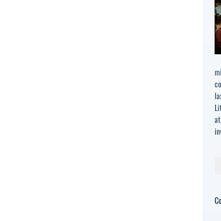
mi
co
la
Li
at
in
Bu
C