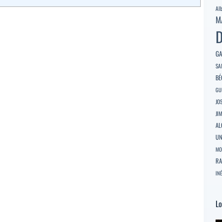
Al
M
D
GA
SA
BÉ
GU
JO
JI
AL
U
MO
RA
INÉ
Lo