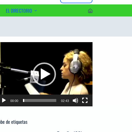
EL DIRECTORIO
erca del Editor
productor
e
deo
00:00
02:43
be de etiquetas