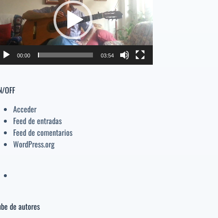
deo
el
volumen.
00:00
03:54
N/OFF
Acceder
Feed de entradas
Feed de comentarios
WordPress.org
be de autores