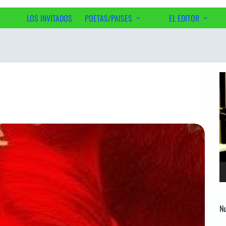
LOS INVITADOS
POETAS/PAISES
EL EDITOR
Ac
Re
d
ví
Nu