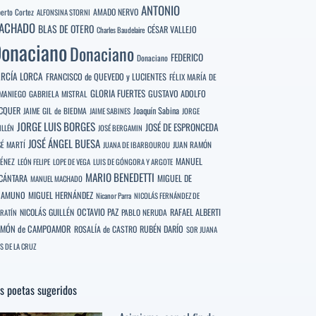
ANTONIO
berto Cortez
AMADO NERVO
ALFONSINA STORNI
ACHADO
BLAS DE OTERO
CÉSAR VALLEJO
Charles Baudelaire
onaciano
Donaciano
FEDERICO
Donaciano
RCÍA LORCA
FRANCISCO de QUEVEDO y LUCIENTES
FÉLIX MARÍA DE
GLORIA FUERTES
GUSTAVO ADOLFO
MANIEGO
GABRIELA MISTRAL
CQUER
Joaquín Sabina
JAIME GIL de BIEDMA
JAIME SABINES
JORGE
JORGE LUIS BORGES
JOSÉ DE ESPRONCEDA
ILLÉN
JOSÉ BERGAMIN
JOSÉ ÁNGEL BUESA
SÉ MARTÍ
JUAN RAMÓN
JUANA DE IBARBOUROU
MANUEL
MÉNEZ
LEÓN FELIPE
LOPE DE VEGA
LUIS DE GÓNGORA Y ARGOTE
MARIO BENEDETTI
CÁNTARA
MIGUEL DE
MANUEL MACHADO
NAMUNO
MIGUEL HERNÁNDEZ
Nicanor Parra
NICOLÁS FERNÁNDEZ DE
OCTAVIO PAZ
RAFAEL ALBERTI
NICOLÁS GUILLÉN
PABLO NERUDA
RATÍN
MÓN de CAMPOAMOR
RUBÉN DARÍO
ROSALÍA de CASTRO
SOR JUANA
S DE LA CRUZ
s poetas sugeridos