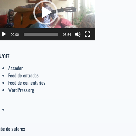
deo
el
volumen.
00:00
03:54
N/OFF
Acceder
Feed de entradas
Feed de comentarios
WordPress.org
be de autores