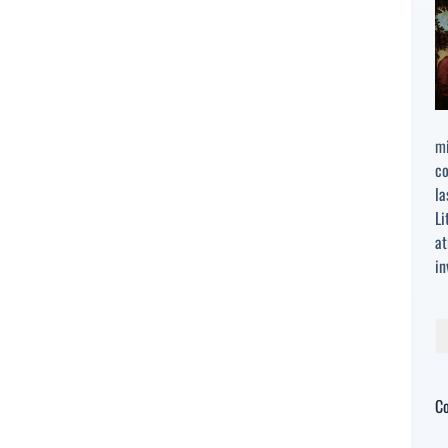
mi
co
la
Li
at
in
Bu
C