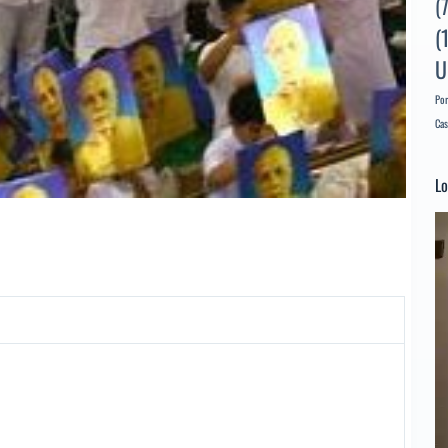
(
(
U
Por
Cas
Lo
Re
d
ví