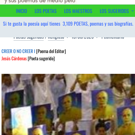
al
contenido
INICIO
LOS POETAS
LOS MAESTROS
LOS SUGERIDOS
Si te gusta la poesía aquí tienes
3,109
POETAS, poemas y sus biografías.
Poetas sugeridos
/
Religioso
15/06/2026
1 comentario
CREER O NO CREER I
[Poema del Editor]
Jesús Cárdenas
[Poeta sugerido]