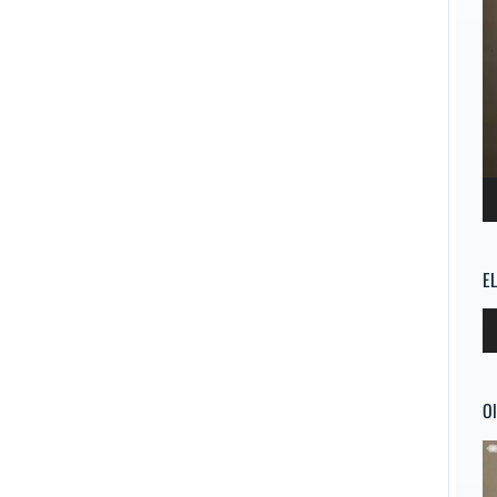
E
Re
d
au
Ol
Re
d