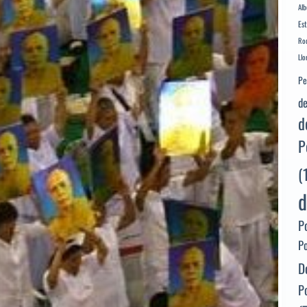
Alb
Es
Rod
Llo
Pe
de
d
P
(
d
P
P
D
P