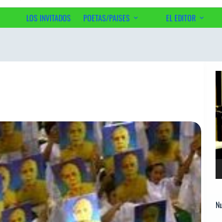
LOS INVITADOS
POETAS/PAISES
EL EDITOR
Ac
Re
d
ví
Nu