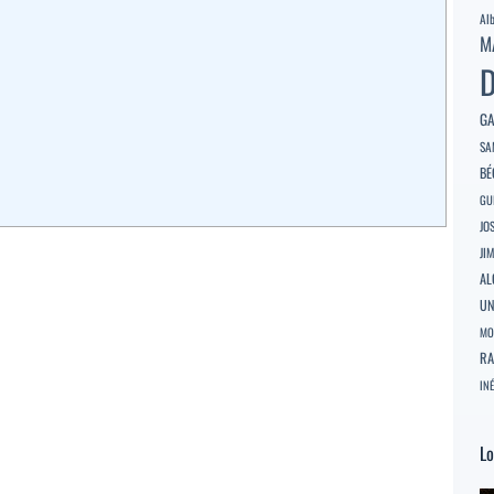
Al
M
D
GA
SA
BÉ
GU
JO
JI
AL
U
MO
RA
INÉ
Lo