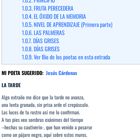
1.0.2.
PRINCIPIO
1.0.3.
FRUTA PERECEDERA
1.0.4.
EL ÓXIDO DE LA MEMORIA
1.0.5.
NIVEL DE APRENDIZAJE (Primera parte)
1.0.6.
LAS PALMERAS
1.0.7.
DÍAS GRISES
1.0.8.
DÍAS GRISES
1.0.9.
Ver Bio de los poetas en esta entrada
MI POETA SUGERIDO:
Jesús Cárdenas
LA TARDE
Algo extraño me dice que la tarde no avanza,
una lenta granada, sin prisa arde el crepúsculo.
Las luces de tu rostro así me lo confirman.
A tus pies veo sombras exánimes del tiempo
–hechas su cautiverio-, que han venido a posarse
como un pájaro negro, aquí sobre estos muros.