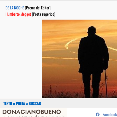
DE LA NOCHE
[Poema del Editor]
Humberto Megget
[Poeta sugerido]
Buscar:
Saltar
...sus poemas de medio pelo y
Facebook