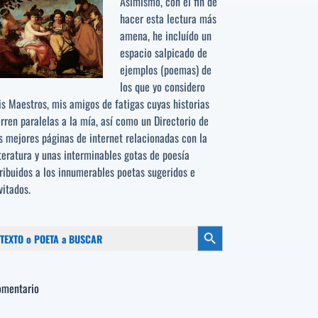
Asimismo, con el fin de
hacer esta lectura más
amena, he incluído un
espacio salpicado de
ejemplos (poemas) de
los que yo considero
s Maestros, mis amigos de fatigas cuyas historias
rren paralelas a la mía, así como un Directorio de
s mejores páginas de internet relacionadas con la
teratura y unas interminables gotas de poesía
ribuidos a los
innumerables poetas sugeridos
e
vitados.
scar:
Botón de búsqueda
omentario