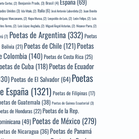
España
(69)
Brasil
(4)
Benjamín Prado,
(3)
erto Cortez,
(2)
Italia
(6)
tados Unidos
(3)
Ida Vitale,
(2)
José Antonio Labordeta
(2)
Juan Benito
ríguez Manzanares,
(2)
Kepa Murua,
(2)
Leopoldo de Luis,
(2)
León Felipe,
(2)
Luis
rèns Torres,
(2)
Luis López Anglada,
(2)
Miguel Ángel Asturias,
(2)
Nicanor Parra,
(2)
Poetas de Argentina
(332)
Poetas
rú
(7)
Poetas
Poetas de Chile
(121)
 Bolivia
(21)
e Colombia
(140)
Poetas de Costa Rica
(25)
Poetas de Ecuador
oetas de Cuba
(118)
Poetas
130)
Poetas de El Salvador
(64)
e España
(1321)
Poetas de Filipinas
(17)
oetas de Guatemala
(38)
Poetas de Guinea Ecuatorial
(3)
Poetas de la Rep.
oetas de Honduras
(22)
Poetas de México
(279)
ominicana
(49)
Poetas de Panamá
oetas de Nicaragua
(36)