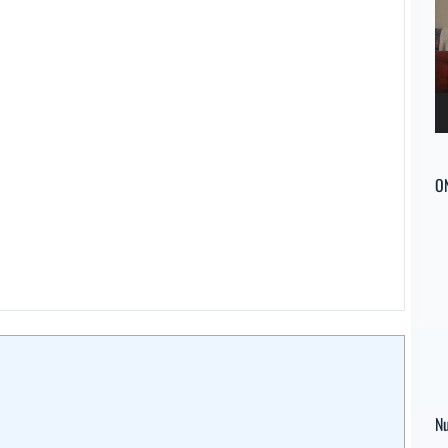
ví
O
Nu