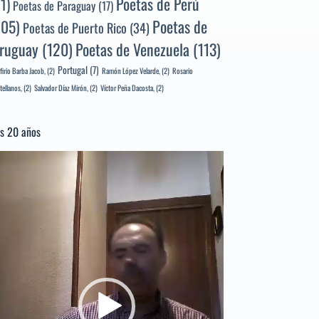
Poetas de Perú
71)
Poetas de Paraguay
(17)
105)
Poetas de
Poetas de Puerto Rico
(34)
ruguay
(120)
Poetas de Venezuela
(113)
Portugal
(7)
firio Barba Jacob,
(2)
Ramón López Velarde,
(2)
Rosario
tellanos,
(2)
Salvador Díaz Mirón,
(2)
Víctor Peña Dacosta,
(2)
s 20 años
productor
e
deo