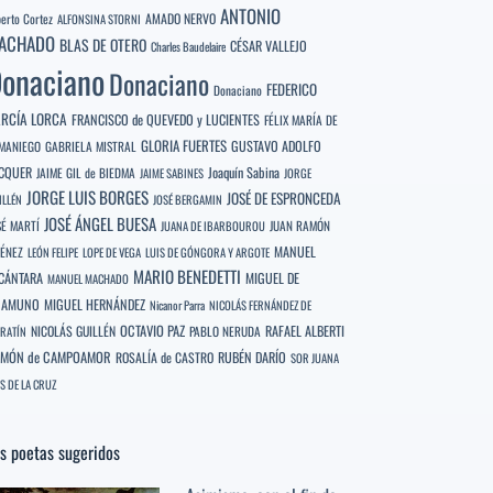
ANTONIO
berto Cortez
AMADO NERVO
ALFONSINA STORNI
ACHADO
BLAS DE OTERO
CÉSAR VALLEJO
Charles Baudelaire
onaciano
Donaciano
FEDERICO
Donaciano
RCÍA LORCA
FRANCISCO de QUEVEDO y LUCIENTES
FÉLIX MARÍA DE
GLORIA FUERTES
GUSTAVO ADOLFO
MANIEGO
GABRIELA MISTRAL
CQUER
Joaquín Sabina
JAIME GIL de BIEDMA
JAIME SABINES
JORGE
JORGE LUIS BORGES
JOSÉ DE ESPRONCEDA
ILLÉN
JOSÉ BERGAMIN
JOSÉ ÁNGEL BUESA
SÉ MARTÍ
JUAN RAMÓN
JUANA DE IBARBOUROU
MANUEL
MÉNEZ
LEÓN FELIPE
LOPE DE VEGA
LUIS DE GÓNGORA Y ARGOTE
MARIO BENEDETTI
CÁNTARA
MIGUEL DE
MANUEL MACHADO
NAMUNO
MIGUEL HERNÁNDEZ
Nicanor Parra
NICOLÁS FERNÁNDEZ DE
OCTAVIO PAZ
RAFAEL ALBERTI
NICOLÁS GUILLÉN
PABLO NERUDA
RATÍN
MÓN de CAMPOAMOR
RUBÉN DARÍO
ROSALÍA de CASTRO
SOR JUANA
S DE LA CRUZ
s poetas sugeridos