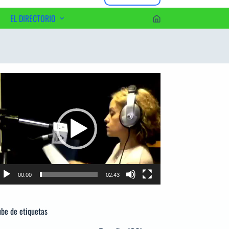
EL DIRECTORIO
erca del Editor
productor
e
deo
00:00
02:43
be de etiquetas