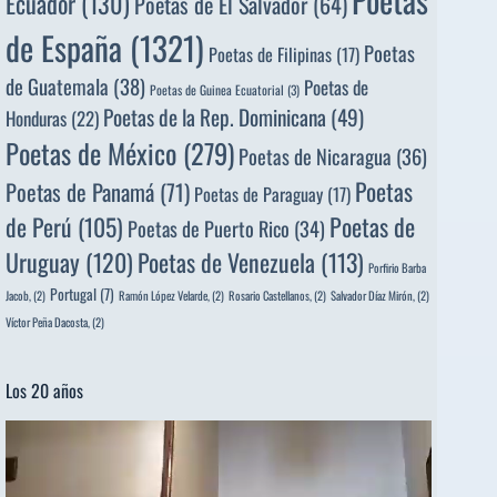
Ecuador
(130)
Poetas de El Salvador
(64)
de España
(1321)
Poetas
Poetas de Filipinas
(17)
de Guatemala
(38)
Poetas de
Poetas de Guinea Ecuatorial
(3)
Poetas de la Rep. Dominicana
(49)
Honduras
(22)
Poetas de México
(279)
Poetas de Nicaragua
(36)
Poetas
Poetas de Panamá
(71)
Poetas de Paraguay
(17)
de Perú
(105)
Poetas de
Poetas de Puerto Rico
(34)
Uruguay
(120)
Poetas de Venezuela
(113)
Porfirio Barba
Portugal
(7)
Jacob,
(2)
Ramón López Velarde,
(2)
Rosario Castellanos,
(2)
Salvador Díaz Mirón,
(2)
Víctor Peña Dacosta,
(2)
Los 20 años
Reproductor
de
vídeo