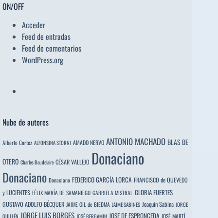
ON/OFF
Acceder
Feed de entradas
Feed de comentarios
WordPress.org
Nube de autores
ANTONIO MACHADO
BLAS DE
Alberto Cortez
AMADO NERVO
ALFONSINA STORNI
Donaciano
OTERO
CÉSAR VALLEJO
Charles Baudelaire
Donaciano
FEDERICO GARCÍA LORCA
FRANCISCO de QUEVEDO
Donaciano
y LUCIENTES
GLORIA FUERTES
FÉLIX MARÍA DE SAMANIEGO
GABRIELA MISTRAL
GUSTAVO ADOLFO BÉCQUER
Joaquín Sabina
JAIME GIL de BIEDMA
JAIME SABINES
JORGE
JORGE LUIS BORGES
JOSÉ DE ESPRONCEDA
JOSÉ MARTÍ
GUILLÉN
JOSÉ BERGAMIN