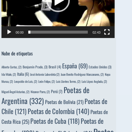
00:00
02:43
Nube de etiquetas
España
(69)
Brasil
(4)
Benjamín Prado,
(3)
Estados Unidos
(3)
Alberto Cortez,
(2)
Italia
(6)
Ida Vitale,
(2)
José Antonio Labordeta
(2)
Juan Benito Rodríguez Manzanares,
(2)
Kepa
Murua,
(2)
Leopoldo de Luis,
(2)
León Felipe,
(2)
Luis Llorèns Torres,
(2)
Luis López Anglada,
(2)
Poetas de
Perú
(7)
Miguel Ángel Asturias,
(2)
Nicanor Parra,
(2)
Argentina
(332)
Poetas de
Poetas de Bolivia
(21)
Poetas de Colombia
(140)
Chile
(121)
Poetas de
Poetas de
Poetas de Cuba
(118)
Costa Rica
(25)
Poetas