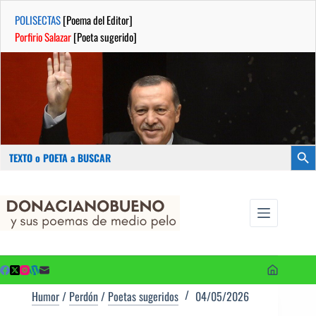
POLISECTAS
[Poema del Editor]
Porfirio Salazar
[Poeta sugerido]
Buscar:
Botón
Saltar
...sus
al
poemas de
contenido
medio pelo
y poetas
sugeridos
Humor
/
Perdón
/
Poetas sugeridos
04/05/2026