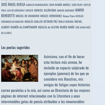
JOSÉ ÁNGEL BUESA
JUAN RAMÓN JIMÉNEZ
JUANA DE IBARBOUROU
LEÓN FELIPE
LOPE DE
MARIO
MANUEL ALCÁNTARA
VEGA
LUIS DE GÓNGORA Y ARGOTE
MANUEL MACHADO
BENEDETTI
MIGUEL DE UNAMUNO
MIGUEL HERNÁNDEZ
Nicanor Parra
NICOLÁS
OCTAVIO PAZ
RAFAEL
NICOLÁS GUILLÉN
PABLO NERUDA
FERNÁNDEZ DE MORATÍN
ALBERTI
RAMÓN de CAMPOAMOR
RUBÉN DARÍO
ROSALÍA de CASTRO
SOR JUANA INÉS
DE LA CRUZ
Los poetas sugeridos
Asimismo, con el fin de hacer
esta lectura más amena, he
incluído un espacio salpicado de
ejemplos (poemas) de los que yo
considero mis Maestros, mis
amigos de fatigas cuyas historias
corren paralelas a la mía, así como un Directorio de las mejores
páginas de internet relacionadas con la Literatura y unas
interminables gotas de poesía atribuidos a los
innumerables