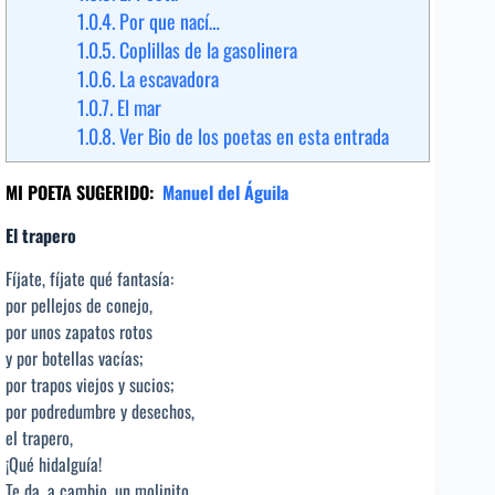
1.0.4.
Por que nací…
1.0.5.
Coplillas de la gasolinera
1.0.6.
La escavadora
1.0.7.
El mar
1.0.8.
Ver Bio de los poetas en esta entrada
MI POETA SUGERIDO:
Manuel del Águila
El trapero
Fíjate, fíjate qué fantasía:
por pellejos de conejo,
por unos zapatos rotos
y por botellas vacías;
por trapos viejos y sucios;
por podredumbre y desechos,
el trapero,
¡Qué hidalguía!
Te da, a cambio, un molinito