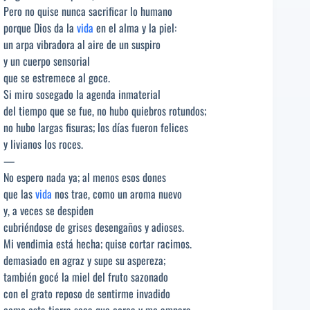
Pero no quise nunca sacrificar lo humano
porque Dios da la
vida
en el alma y la piel:
un arpa vibradora al aire de un suspiro
y un cuerpo sensorial
que se estremece al goce.
Si miro sosegado la agenda inmaterial
del tiempo que se fue, no hubo quiebros rotundos;
no hubo largas fisuras; los días fueron felices
y livianos los roces.
—
No espero nada ya; al menos esos dones
que las
vida
nos trae, como un aroma nuevo
y, a veces se despiden
cubriéndose de grises desengaños y adioses.
Mi vendimia está hecha; quise cortar racimos.
demasiado en agraz y supe su aspereza;
también gocé la miel del fruto sazonado
con el grato reposo de sentirme invadido
como esta tierra seca que cerca y me ampara