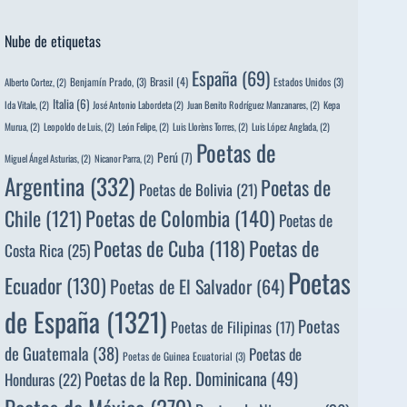
Nube de etiquetas
España
(69)
Brasil
(4)
Benjamín Prado,
(3)
Estados Unidos
(3)
Alberto Cortez,
(2)
Italia
(6)
Ida Vitale,
(2)
José Antonio Labordeta
(2)
Juan Benito Rodríguez Manzanares,
(2)
Kepa
Murua,
(2)
Leopoldo de Luis,
(2)
León Felipe,
(2)
Luis Llorèns Torres,
(2)
Luis López Anglada,
(2)
Poetas de
Perú
(7)
Miguel Ángel Asturias,
(2)
Nicanor Parra,
(2)
Argentina
(332)
Poetas de
Poetas de Bolivia
(21)
Poetas de Colombia
(140)
Chile
(121)
Poetas de
Poetas de
Poetas de Cuba
(118)
Costa Rica
(25)
Poetas
Ecuador
(130)
Poetas de El Salvador
(64)
de España
(1321)
Poetas
Poetas de Filipinas
(17)
de Guatemala
(38)
Poetas de
Poetas de Guinea Ecuatorial
(3)
Poetas de la Rep. Dominicana
(49)
Honduras
(22)