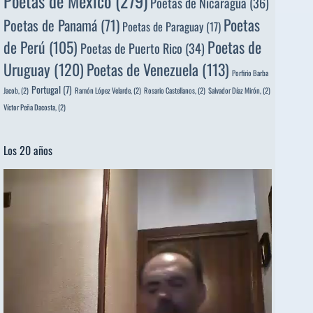
Poetas de México
(279)
Poetas de Nicaragua
(36)
Poetas
Poetas de Panamá
(71)
Poetas de Paraguay
(17)
de Perú
(105)
Poetas de
Poetas de Puerto Rico
(34)
Uruguay
(120)
Poetas de Venezuela
(113)
Porfirio Barba
Portugal
(7)
Jacob,
(2)
Ramón López Velarde,
(2)
Rosario Castellanos,
(2)
Salvador Díaz Mirón,
(2)
Víctor Peña Dacosta,
(2)
Los 20 años
Reproductor
de
vídeo