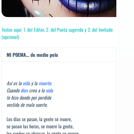
Textos aquí: 1. del Editor, 2. del Poeta sugerido y 3. del Invitado
(opcional)
MI POEMA… de medio pelo
Así es la
vida
y la
muerte
.
Cuando
dios
creo a la
vida
lo hizo dando por perdida
vestida de mala suerte.
Los días se pasan, la gente se muere,
se pasan las horas, se muere la gente,
los sueños se abrasan, la gente se muere,