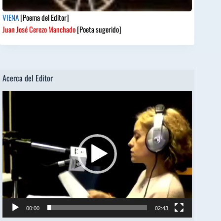
VIENA
[Poema del Editor]
Juan José Cerezo Manchado
[Poeta sugerido]
Acerca del Editor
Reproductor
de
vídeo
00:00
02:43