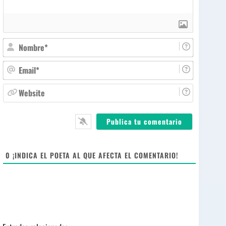
N
o
m
E
b
m
r
a
W
e
i
e
*
l
b
*
s
i
t
e
0
¡INDICA EL POETA AL QUE AFECTA EL COMENTARIO!