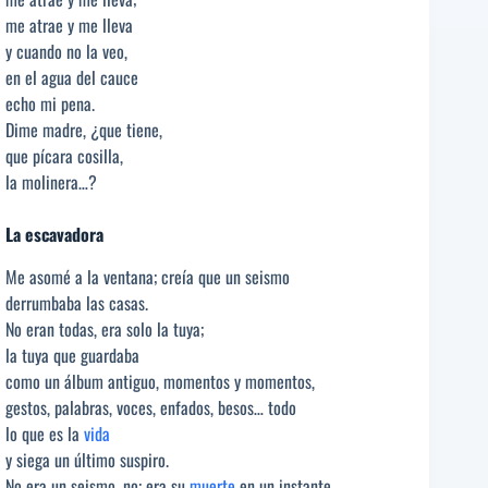
me atrae y me lleva
y cuando no la veo,
en el agua del cauce
echo mi pena.
Dime madre, ¿que tiene,
que pícara cosilla,
la molinera…?
La escavadora
Me asomé a la ventana; creía que un seismo
derrumbaba las casas.
No eran todas, era solo la tuya;
la tuya que guardaba
como un álbum antiguo, momentos y momentos,
gestos, palabras, voces, enfados, besos… todo
lo que es la
vida
y siega un último suspiro.
No era un seismo, no; era su
muerte
en un instante,