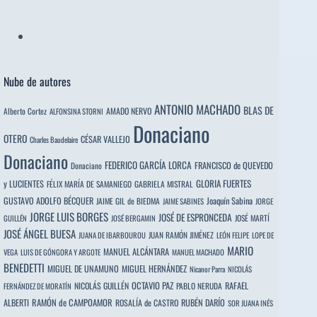
Nube de autores
ANTONIO MACHADO
BLAS DE
Alberto Cortez
AMADO NERVO
ALFONSINA STORNI
Donaciano
OTERO
CÉSAR VALLEJO
Charles Baudelaire
Donaciano
FEDERICO GARCÍA LORCA
FRANCISCO de QUEVEDO
Donaciano
y LUCIENTES
GLORIA FUERTES
FÉLIX MARÍA DE SAMANIEGO
GABRIELA MISTRAL
GUSTAVO ADOLFO BÉCQUER
Joaquín Sabina
JAIME GIL de BIEDMA
JAIME SABINES
JORGE
JORGE LUIS BORGES
JOSÉ DE ESPRONCEDA
JOSÉ MARTÍ
GUILLÉN
JOSÉ BERGAMIN
JOSÉ ÁNGEL BUESA
JUAN RAMÓN JIMÉNEZ
JUANA DE IBARBOUROU
LEÓN FELIPE
LOPE DE
MARIO
MANUEL ALCÁNTARA
VEGA
LUIS DE GÓNGORA Y ARGOTE
MANUEL MACHADO
BENEDETTI
MIGUEL DE UNAMUNO
MIGUEL HERNÁNDEZ
Nicanor Parra
NICOLÁS
OCTAVIO PAZ
RAFAEL
NICOLÁS GUILLÉN
PABLO NERUDA
FERNÁNDEZ DE MORATÍN
ALBERTI
RAMÓN de CAMPOAMOR
RUBÉN DARÍO
ROSALÍA de CASTRO
SOR JUANA INÉS