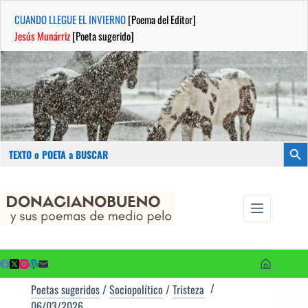
CUANDO LLEGUE EL INVIERNO
[Poema del Editor]
Jesús Munárriz
[Poeta sugerido]
Buscar:
Botón
Saltar
...sus
al
poemas de
contenido
medio pelo
y poetas
sugeridos
Poetas sugeridos
/
Sociopolítico
/
Tristeza
06/03/2026