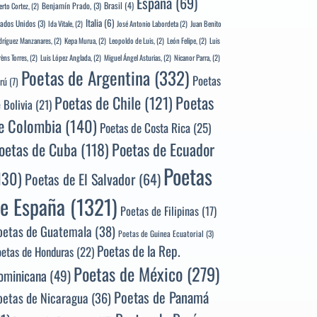
España
(69)
Brasil
(4)
Benjamín Prado,
(3)
erto Cortez,
(2)
Italia
(6)
tados Unidos
(3)
Ida Vitale,
(2)
José Antonio Labordeta
(2)
Juan Benito
ríguez Manzanares,
(2)
Kepa Murua,
(2)
Leopoldo de Luis,
(2)
León Felipe,
(2)
Luis
rèns Torres,
(2)
Luis López Anglada,
(2)
Miguel Ángel Asturias,
(2)
Nicanor Parra,
(2)
Poetas de Argentina
(332)
Poetas
rú
(7)
Poetas
Poetas de Chile
(121)
 Bolivia
(21)
e Colombia
(140)
Poetas de Costa Rica
(25)
Poetas de Ecuador
oetas de Cuba
(118)
Poetas
130)
Poetas de El Salvador
(64)
e España
(1321)
Poetas de Filipinas
(17)
oetas de Guatemala
(38)
Poetas de Guinea Ecuatorial
(3)
Poetas de la Rep.
oetas de Honduras
(22)
Poetas de México
(279)
ominicana
(49)
Poetas de Panamá
oetas de Nicaragua
(36)