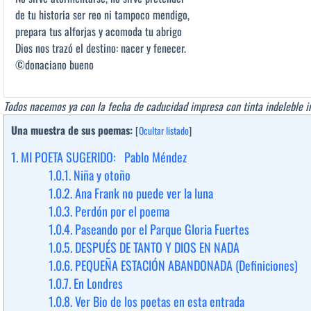
de tu historia ser reo ni tampoco mendigo,
prepara tus alforjas y acomoda tu abrigo
Dios nos trazó el destino: nacer y fenecer.
©donaciano bueno
Todos nacemos ya con la fecha de caducidad impresa con tinta indeleble in
Una muestra de sus poemas:
[
Ocultar listado
]
1.
MI POETA SUGERIDO: Pablo Méndez
1.0.1.
Niña y otoño
1.0.2.
Ana Frank no puede ver la luna
1.0.3.
Perdón por el poema
1.0.4.
Paseando por el Parque Gloria Fuertes
1.0.5.
DESPUÉS DE TANTO Y DIOS EN NADA
1.0.6.
PEQUEÑA ESTACIÓN ABANDONADA (Definiciones)
1.0.7.
En Londres
1.0.8.
Ver Bio de los poetas en esta entrada