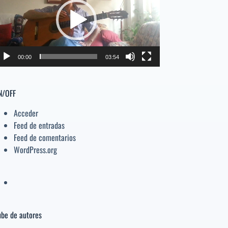
deo
el
volumen.
00:00
03:54
N/OFF
Acceder
Feed de entradas
Feed de comentarios
WordPress.org
be de autores