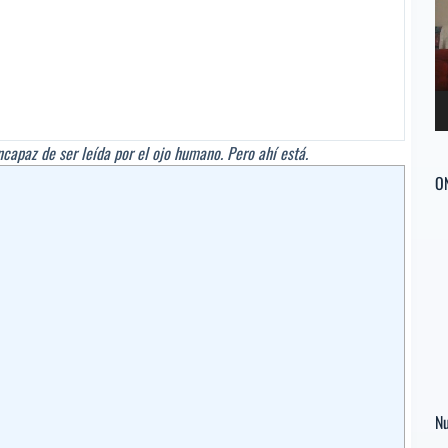
ví
capaz de ser leída por el ojo humano. Pero ahí está.
O
Nu