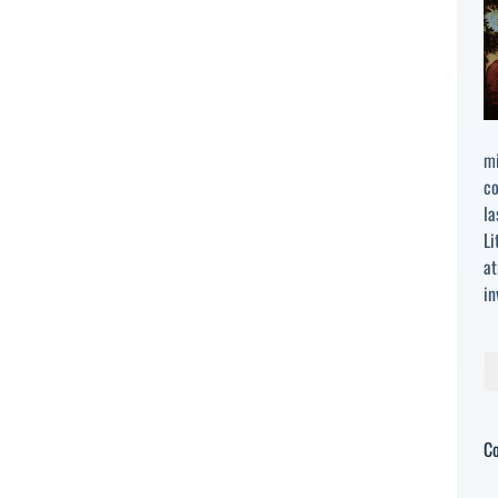
mi
co
la
Li
at
in
Bu
C