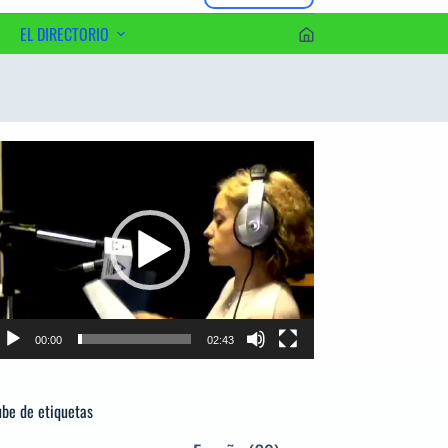
EL DIRECTORIO
erca del Editor
productor
e
deo
00:00
02:43
be de etiquetas