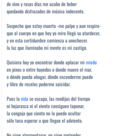
de vino y rosas días me acabo de beber
quedando disfrazados de música indecente.
Sospecho que estoy muerto -me palpo y aun respiro-
que al cuerpo en que hoy yo miro llegó su atardecer,
y en esta certidumbre comienza a anochecer.
la luz que iluminaba mi mente es mi castigo.
Quisiera hoy yo encontrar donde aplacar mi
miedo
en pinos o entre hayedos o donde muere el mar,
o dónde pueda ahogar, dónde esconderme puedo
y libre de recelos poderme suicidar.
Pues la
vida
se escapa, las rendijas del tiempo
ni hojarasca ni el viento consiguen taponar,
la congoja que siento no la puedo ocultar
sólo toca esperar a que llegue el adviento.
No sirve atormentarse, no sirve pretender