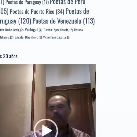
Poetas de Perú
71)
Poetas de Paraguay
(17)
105)
Poetas de
Poetas de Puerto Rico
(34)
ruguay
(120)
Poetas de Venezuela
(113)
Portugal
(7)
firio Barba Jacob,
(2)
Ramón López Velarde,
(2)
Rosario
tellanos,
(2)
Salvador Díaz Mirón,
(2)
Víctor Peña Dacosta,
(2)
s 20 años
productor
e
deo