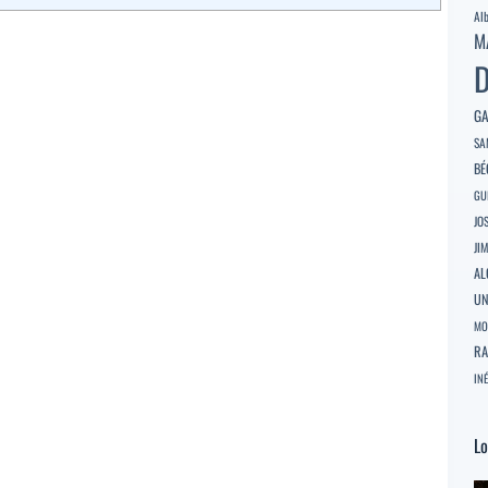
Al
M
D
GA
SA
BÉ
GU
JO
JI
AL
U
MO
RA
INÉ
Lo