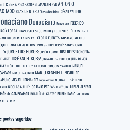
ANTONIO
berto Cortez
AMADO NERVO
ALFONSINA STORNI
ACHADO
BLAS DE OTERO
CÉSAR VALLEJO
Charles Baudelaire
onaciano
Donaciano
FEDERICO
Donaciano
RCÍA LORCA
FRANCISCO de QUEVEDO y LUCIENTES
FÉLIX MARÍA DE
GLORIA FUERTES
GUSTAVO ADOLFO
MANIEGO
GABRIELA MISTRAL
CQUER
Joaquín Sabina
JAIME GIL de BIEDMA
JAIME SABINES
JORGE
JORGE LUIS BORGES
JOSÉ DE ESPRONCEDA
ILLÉN
JOSÉ BERGAMIN
JOSÉ ÁNGEL BUESA
SÉ MARTÍ
JUAN RAMÓN
JUANA DE IBARBOUROU
MANUEL
MÉNEZ
LEÓN FELIPE
LOPE DE VEGA
LUIS DE GÓNGORA Y ARGOTE
MARIO BENEDETTI
CÁNTARA
MIGUEL DE
MANUEL MACHADO
NAMUNO
MIGUEL HERNÁNDEZ
Nicanor Parra
NICOLÁS FERNÁNDEZ DE
OCTAVIO PAZ
RAFAEL ALBERTI
NICOLÁS GUILLÉN
PABLO NERUDA
RATÍN
MÓN de CAMPOAMOR
RUBÉN DARÍO
ROSALÍA de CASTRO
SOR JUANA
S DE LA CRUZ
s poetas sugeridos