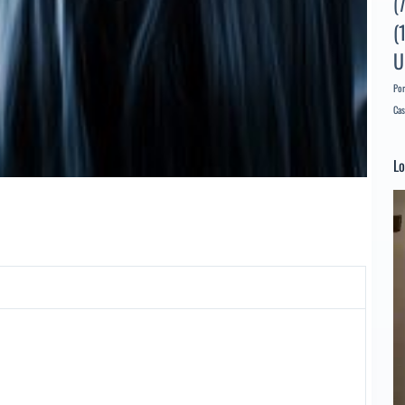
(
(
U
Por
Cas
Lo
Re
d
ví