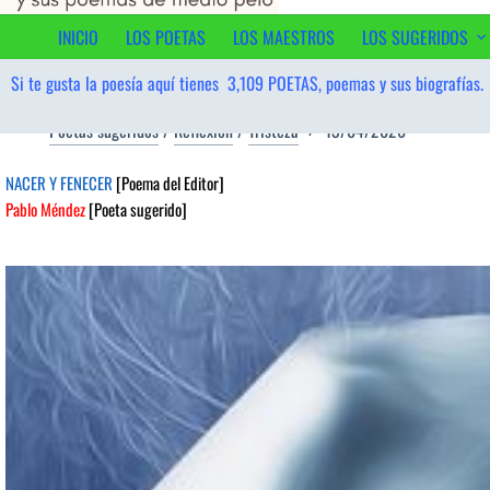
contenido
INICIO
LOS POETAS
LOS MAESTROS
LOS SUGERIDOS
Si te gusta la poesía aquí tienes
3,109
POETAS, poemas y sus biografías.
Poetas sugeridos
/
Reflexión
/
Tristeza
13/04/2026
NACER Y FENECER
[Poema del Editor]
Pablo Méndez
[Poeta sugerido]