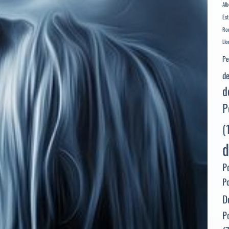
Alb
Es
Rod
Llo
Pe
de
d
P
(
d
P
P
D
P