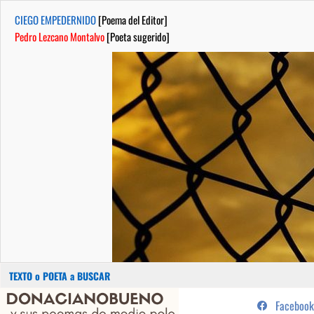
CIEGO EMPEDERNIDO
[Poema del Editor]
Pedro Lezcano Montalvo
[Poeta sugerido]
Buscar:
Saltar
...sus poemas de medio pelo y
Facebook
al