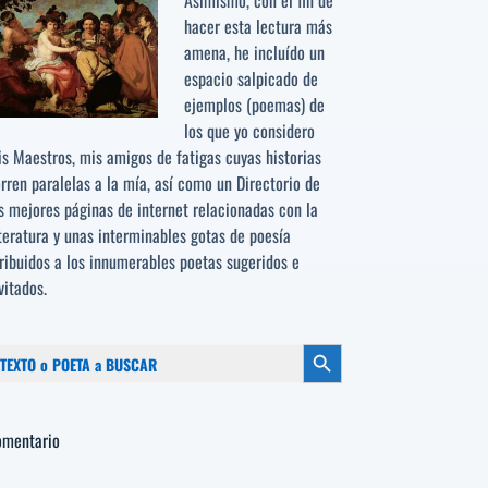
Asimismo, con el fin de
hacer esta lectura más
amena, he incluído un
espacio salpicado de
ejemplos (poemas) de
los que yo considero
s Maestros, mis amigos de fatigas cuyas historias
rren paralelas a la mía, así como un Directorio de
s mejores páginas de internet relacionadas con la
teratura y unas interminables gotas de poesía
ribuidos a los
innumerables poetas sugeridos
e
vitados.
scar:
Botón de búsqueda
omentario