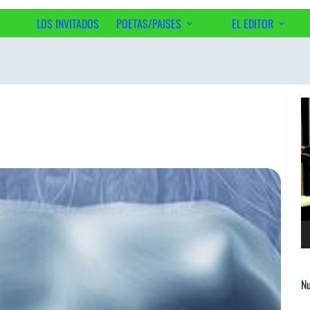
LOS INVITADOS
POETAS/PAISES
EL EDITOR
Ac
Re
d
ví
Nu