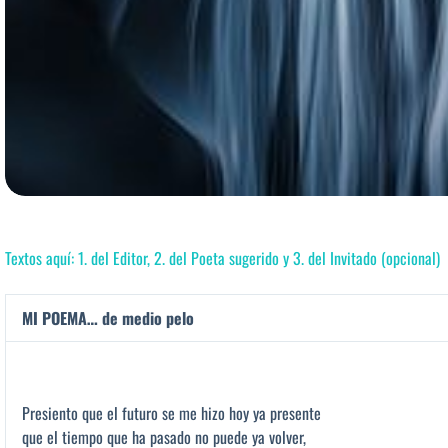
Textos aquí: 1. del Editor, 2. del Poeta sugerido y 3. del Invitado (opcional)
MI POEMA… de medio pelo
Presiento que el futuro se me hizo hoy ya presente
que el tiempo que ha pasado no puede ya volver,