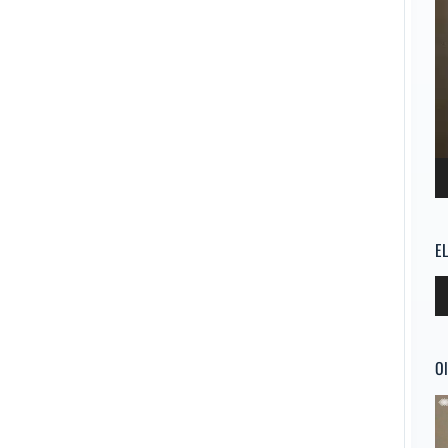
E
Re
d
au
Ol
Re
d