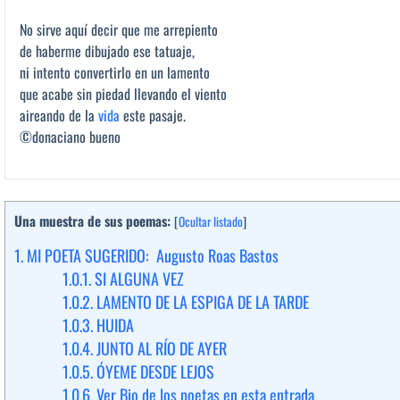
No sirve aquí decir que me arrepiento
de haberme dibujado ese tatuaje,
ni intento convertirlo en un lamento
que acabe sin piedad llevando el viento
aireando de la
vida
este pasaje.
©donaciano bueno
Una muestra de sus poemas:
[
Ocultar listado
]
1.
MI POETA SUGERIDO: Augusto Roas Bastos
1.0.1.
SI ALGUNA VEZ
1.0.2.
LAMENTO DE LA ESPIGA DE LA TARDE
1.0.3.
HUIDA
1.0.4.
JUNTO AL RÍO DE AYER
1.0.5.
ÓYEME DESDE LEJOS
1.0.6.
Ver Bio de los poetas en esta entrada