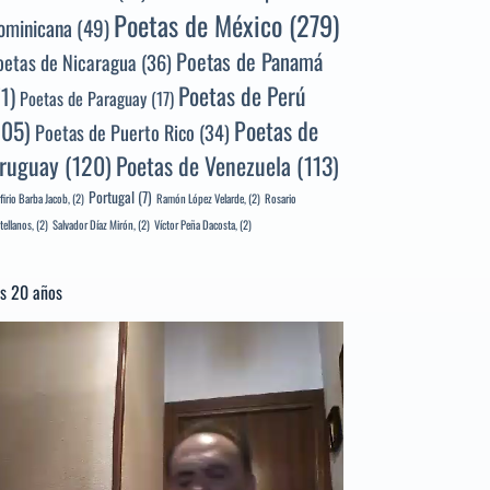
Poetas de México
(279)
ominicana
(49)
Poetas de Panamá
oetas de Nicaragua
(36)
Poetas de Perú
71)
Poetas de Paraguay
(17)
105)
Poetas de
Poetas de Puerto Rico
(34)
ruguay
(120)
Poetas de Venezuela
(113)
Portugal
(7)
firio Barba Jacob,
(2)
Ramón López Velarde,
(2)
Rosario
tellanos,
(2)
Salvador Díaz Mirón,
(2)
Víctor Peña Dacosta,
(2)
s 20 años
productor
e
deo