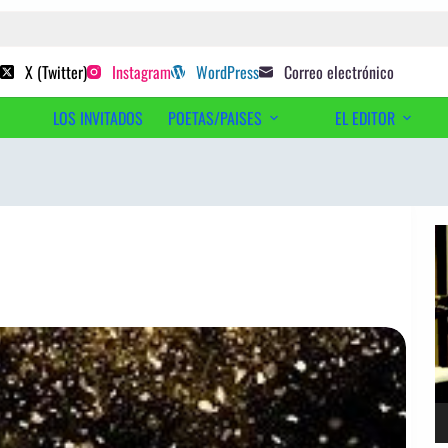
 poetas sugeridos
X (Twitter)
Instagram
WordPress
Correo electrónico
LOS INVITADOS
POETAS/PAISES
EL EDITOR
Ac
Re
d
ví