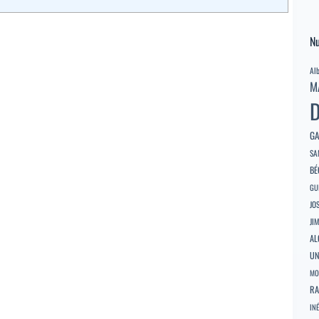
Nu
Al
M
D
GA
SA
BÉ
GU
JO
JI
AL
U
MO
RA
INÉ