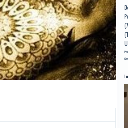
D
P
(
(
U
Por
Cas
Lo
Re
d
ví