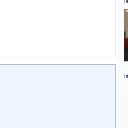
Ol
Re
d
ví
O