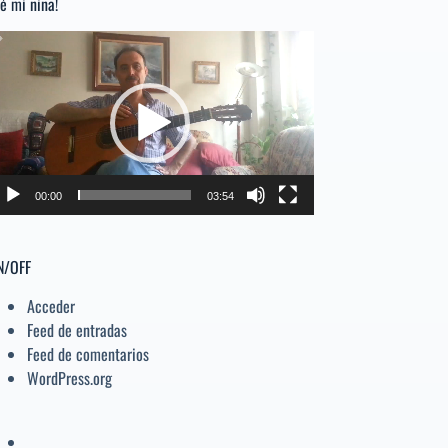
é mi niña!
arriba/abajo
para
productor
aumentar
e
o
disminuir
deo
el
volumen.
00:00
03:54
N/OFF
Acceder
Feed de entradas
Feed de comentarios
WordPress.org