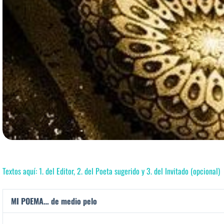
Textos aquí: 1. del Editor, 2. del Poeta sugerido y 3. del Invitado (opcional)
MI POEMA… de medio pelo