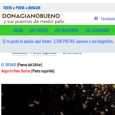
Buscar:
Saltar
...sus poemas de medio pelo y
Facebook
al
contenido
INICIO
LOS POETAS
LOS MAESTROS
LOS SUGERIDOS
Si te gusta la poesía aquí tienes
3,109
POETAS, poemas y sus biografías.
Fantástico
/
Poetas sugeridos
02/07/2026
EL TATUAJE
[Poema del Editor]
Augusto Roas Bastos
[Poeta sugerido]