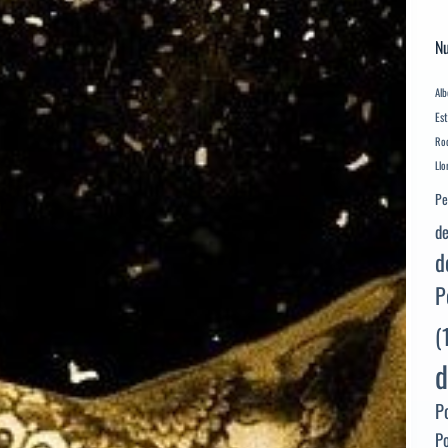
Nu
Alb
Es
Rod
Llo
Pe
de
d
P
(
d
P
P