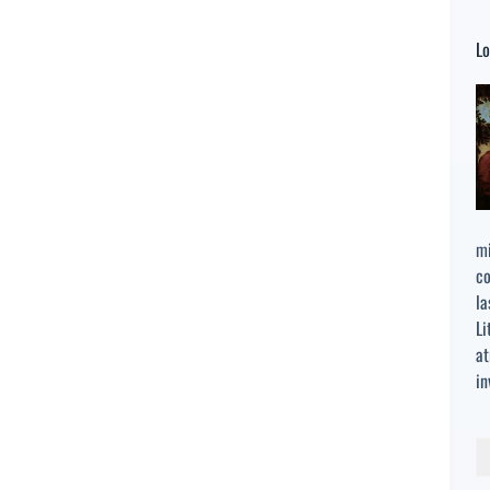
Lo
mi
co
la
Li
at
in
Bu