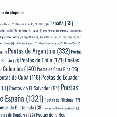
be de etiquetas
España
(69)
Brasil
(4)
Benjamín Prado,
(3)
erto Cortez,
(2)
Italia
(6)
tados Unidos
(3)
Ida Vitale,
(2)
José Antonio Labordeta
(2)
Juan Benito
ríguez Manzanares,
(2)
Kepa Murua,
(2)
Leopoldo de Luis,
(2)
León Felipe,
(2)
Luis
rèns Torres,
(2)
Luis López Anglada,
(2)
Miguel Ángel Asturias,
(2)
Nicanor Parra,
(2)
Poetas de Argentina
(332)
Poetas
rú
(7)
Poetas
Poetas de Chile
(121)
 Bolivia
(21)
e Colombia
(140)
Poetas de Costa Rica
(25)
Poetas de Ecuador
oetas de Cuba
(118)
Poetas
130)
Poetas de El Salvador
(64)
e España
(1321)
Poetas de Filipinas
(17)
oetas de Guatemala
(38)
Poetas de Guinea Ecuatorial
(3)
Poetas de la Rep.
oetas de Honduras
(22)