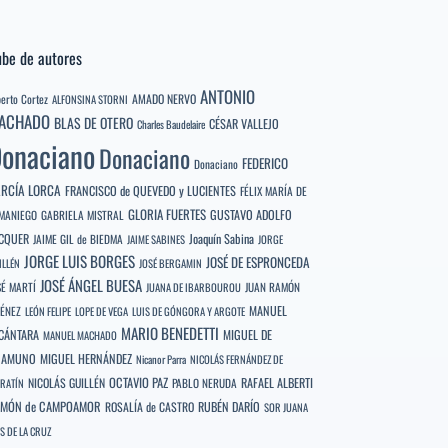
be de autores
ANTONIO
berto Cortez
AMADO NERVO
ALFONSINA STORNI
ACHADO
BLAS DE OTERO
CÉSAR VALLEJO
Charles Baudelaire
onaciano
Donaciano
FEDERICO
Donaciano
RCÍA LORCA
FRANCISCO de QUEVEDO y LUCIENTES
FÉLIX MARÍA DE
GLORIA FUERTES
GUSTAVO ADOLFO
MANIEGO
GABRIELA MISTRAL
CQUER
Joaquín Sabina
JAIME GIL de BIEDMA
JAIME SABINES
JORGE
JORGE LUIS BORGES
JOSÉ DE ESPRONCEDA
ILLÉN
JOSÉ BERGAMIN
JOSÉ ÁNGEL BUESA
SÉ MARTÍ
JUAN RAMÓN
JUANA DE IBARBOUROU
MANUEL
MÉNEZ
LEÓN FELIPE
LOPE DE VEGA
LUIS DE GÓNGORA Y ARGOTE
MARIO BENEDETTI
CÁNTARA
MIGUEL DE
MANUEL MACHADO
NAMUNO
MIGUEL HERNÁNDEZ
Nicanor Parra
NICOLÁS FERNÁNDEZ DE
OCTAVIO PAZ
RAFAEL ALBERTI
NICOLÁS GUILLÉN
PABLO NERUDA
RATÍN
MÓN de CAMPOAMOR
RUBÉN DARÍO
ROSALÍA de CASTRO
SOR JUANA
S DE LA CRUZ