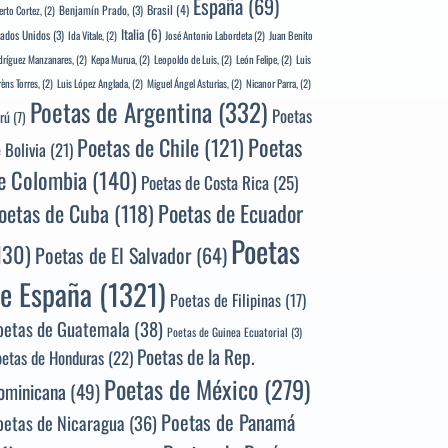
España
(69)
Brasil
(4)
Benjamín Prado,
(3)
erto Cortez,
(2)
Italia
(6)
tados Unidos
(3)
Ida Vitale,
(2)
José Antonio Labordeta
(2)
Juan Benito
ríguez Manzanares,
(2)
Kepa Murua,
(2)
Leopoldo de Luis,
(2)
León Felipe,
(2)
Luis
rèns Torres,
(2)
Luis López Anglada,
(2)
Miguel Ángel Asturias,
(2)
Nicanor Parra,
(2)
Poetas de Argentina
(332)
Poetas
rú
(7)
Poetas
Poetas de Chile
(121)
 Bolivia
(21)
e Colombia
(140)
Poetas de Costa Rica
(25)
Poetas de Ecuador
oetas de Cuba
(118)
Poetas
130)
Poetas de El Salvador
(64)
e España
(1321)
Poetas de Filipinas
(17)
oetas de Guatemala
(38)
Poetas de Guinea Ecuatorial
(3)
Poetas de la Rep.
oetas de Honduras
(22)
Poetas de México
(279)
ominicana
(49)
Poetas de Panamá
oetas de Nicaragua
(36)