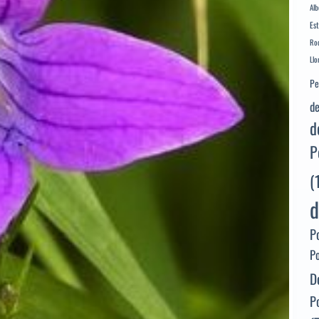
Alb
Es
Rod
Llo
Pe
de
d
P
(
d
P
P
D
P