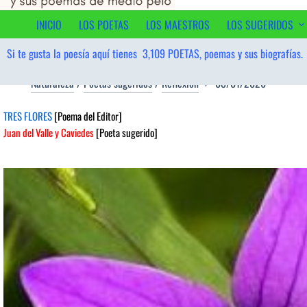
al
contenido
INICIO
LOS POETAS
LOS MAESTROS
LOS SUGERIDOS
Si te gusta la poesía aquí tienes
3,109
POETAS, poemas y sus biografías.
Naturaleza
/
Poetas sugeridos
/
Reflexión
08/01/2026
TRES FLORES
[Poema del Editor]
Juan del Valle y Caviedes
[Poeta sugerido]