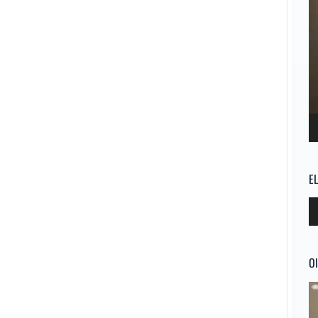
E
Re
d
au
Ol
Re
d