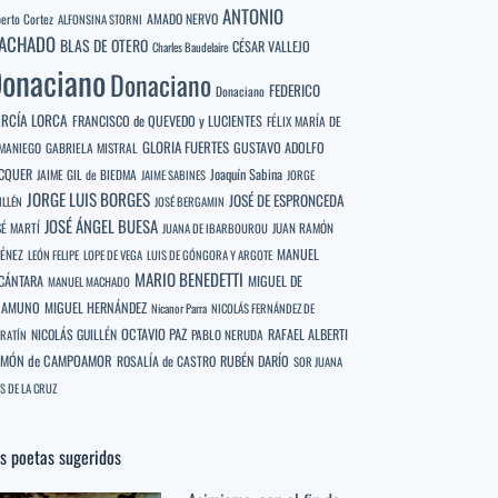
ANTONIO
berto Cortez
AMADO NERVO
ALFONSINA STORNI
ACHADO
BLAS DE OTERO
CÉSAR VALLEJO
Charles Baudelaire
onaciano
Donaciano
FEDERICO
Donaciano
RCÍA LORCA
FRANCISCO de QUEVEDO y LUCIENTES
FÉLIX MARÍA DE
GLORIA FUERTES
GUSTAVO ADOLFO
MANIEGO
GABRIELA MISTRAL
CQUER
Joaquín Sabina
JAIME GIL de BIEDMA
JAIME SABINES
JORGE
JORGE LUIS BORGES
JOSÉ DE ESPRONCEDA
ILLÉN
JOSÉ BERGAMIN
JOSÉ ÁNGEL BUESA
SÉ MARTÍ
JUAN RAMÓN
JUANA DE IBARBOUROU
MANUEL
MÉNEZ
LEÓN FELIPE
LOPE DE VEGA
LUIS DE GÓNGORA Y ARGOTE
MARIO BENEDETTI
CÁNTARA
MIGUEL DE
MANUEL MACHADO
NAMUNO
MIGUEL HERNÁNDEZ
Nicanor Parra
NICOLÁS FERNÁNDEZ DE
OCTAVIO PAZ
RAFAEL ALBERTI
NICOLÁS GUILLÉN
PABLO NERUDA
RATÍN
MÓN de CAMPOAMOR
RUBÉN DARÍO
ROSALÍA de CASTRO
SOR JUANA
S DE LA CRUZ
s poetas sugeridos