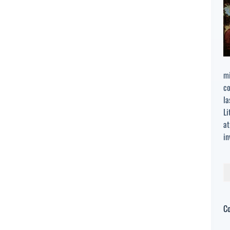
mi
co
la
Li
at
in
Bu
C