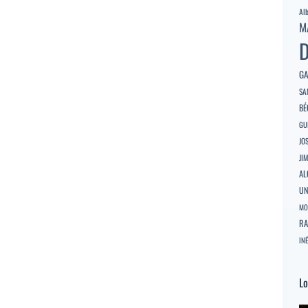
Al
M
D
GA
SA
BÉ
GU
JO
JI
AL
U
MO
RA
INÉ
Lo