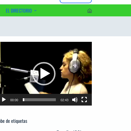
EL DIRECTORIO
erca del Editor
productor
e
deo
00:00
02:43
be de etiquetas