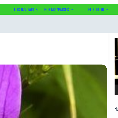
LOS INVITADOS
POETAS/PAISES
EL EDITOR
Ac
Re
d
ví
Nu