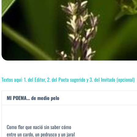
Textos aquí: 1. del Editor, 2. del Poeta sugerido y 3. del Invitado (opcional)
MI POEMA… de medio pelo
Como flor que nació sin saber cómo
entre un cardo, un pedrusco y un jaral