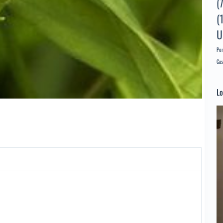
(
(
U
Por
Cas
Lo
Re
d
ví