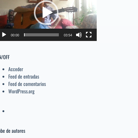
deo
el
volumen.
00:00
03:54
N/OFF
Acceder
Feed de entradas
Feed de comentarios
WordPress.org
be de autores