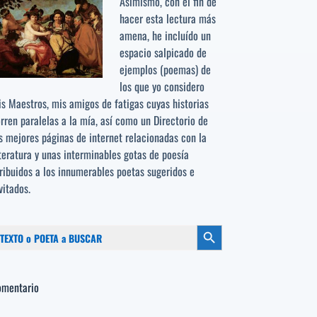
Asimismo, con el fin de
hacer esta lectura más
amena, he incluído un
espacio salpicado de
ejemplos (poemas) de
los que yo considero
s Maestros, mis amigos de fatigas cuyas historias
rren paralelas a la mía, así como un Directorio de
s mejores páginas de internet relacionadas con la
teratura y unas interminables gotas de poesía
ribuidos a los
innumerables poetas sugeridos
e
vitados.
scar:
Botón de búsqueda
omentario