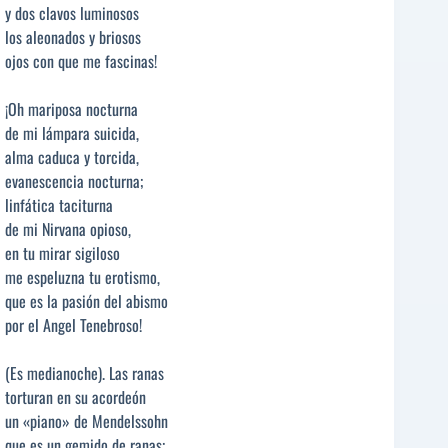
y dos clavos luminosos
los aleonados y briosos
ojos con que me fascinas!
¡Oh mariposa nocturna
de mi lámpara suicida,
alma caduca y torcida,
evanescencia nocturna;
linfática taciturna
de mi Nirvana opioso,
en tu mirar sigiloso
me espeluzna tu erotismo,
que es la pasión del abismo
por el Angel Tenebroso!
(Es medianoche). Las ranas
torturan en su acordeón
un «piano» de Mendelssohn
que es un gemido de ranas;