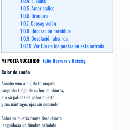
1.0.4.
El sauce
1.0.5.
Amor sádico
1.0.6.
Bromuro
1.0.7.
Consagración
1.0.8.
Decoración heráldica
1.0.9.
Desolación absurda
1.0.10.
Ver Bio de los poetas en esta entrada
MI POETA SUGERIDO:
Julio Herrera y Reissig
C
olor de sueño
Anoche vino a mí, de terciopelo;
sangraba fuego de su herida abierta;
era su palidez de pobre muerta
y sus náufragos ojos sin consuelo.
Sobre su mustia frente descubierta
languidecía un fúnebre asfodelo.