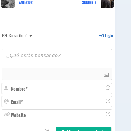
ANTERIOR
SIGUIENTE
Subscríbete!
Login
N
o
m
E
b
m
r
a
W
e
i
e
*
l
b