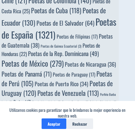
Poetas de Colombia
(140)
Chile
(121)
Poetas de
Poetas de
Poetas de Cuba
(118)
Costa Rica
(25)
Poetas
Ecuador
(130)
Poetas de El Salvador
(64)
de España
(1321)
Poetas
Poetas de Filipinas
(17)
de Guatemala
(38)
Poetas de
Poetas de Guinea Ecuatorial
(3)
Poetas de la Rep. Dominicana
(49)
Honduras
(22)
Poetas de México
(279)
Poetas de Nicaragua
(36)
Poetas
Poetas de Panamá
(71)
Poetas de Paraguay
(17)
de Perú
(105)
Poetas de
Poetas de Puerto Rico
(34)
Uruguay
(120)
Poetas de Venezuela
(113)
Porfirio Barba
Portugal
(7)
Jacob,
(2)
Ramón López Velarde,
(2)
Rosario Castellanos,
(2)
Salvador Díaz Mirón,
(2)
Utilizamos cookies para garantizar que le brindamos la mejor experiencia en
Víctor Peña Dacosta,
(2)
nuestra web.
Aceptar
Rechazar
Los 20 años