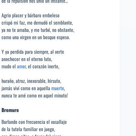
de la repulsión nos unió un instante…
Agrio placer y bárbaro embeleso
crispó mi faz, me demudó el semblante,
ya no te amaba, y me turbé, no obstante,
como una virgen en un bosque espeso.
Y ya perdida para siempre, al verte
anochecer en el eterno luto,
mudo el
amor
, el corazón inerte,
huraño, atroz, inexorable, hirsuto,
jamás viví como en aquella
muerte
,
nunca te amé como en aquel minuto!
Bromuro
Burlando con frecuencia el vasallaje
de la tutela familiar en juego,