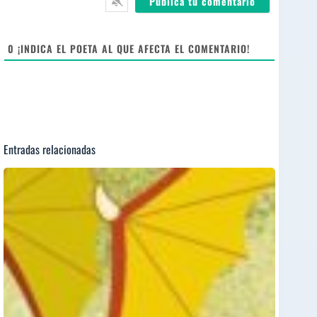
*
s
i
t
e
0
¡INDICA EL POETA AL QUE AFECTA EL COMENTARIO!
Entradas relacionadas