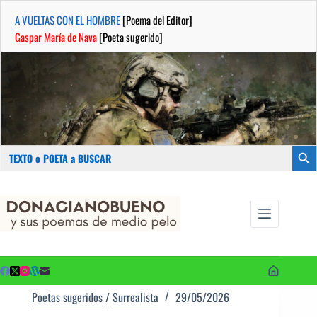
A VUELTAS CON EL HOMBRE
[Poema del Editor]
Gaspar María de Nava
[Poeta sugerido]
Buscar:
Botón
Saltar
...sus
al
poemas de
contenido
medio pelo
y poetas
sugeridos
Poetas sugeridos
/
Surrealista
29/05/2026