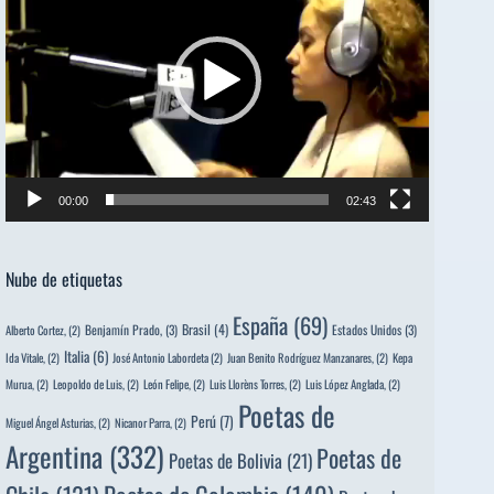
vídeo
00:00
02:43
Nube de etiquetas
España
(69)
Brasil
(4)
Benjamín Prado,
(3)
Estados Unidos
(3)
Alberto Cortez,
(2)
Italia
(6)
Ida Vitale,
(2)
José Antonio Labordeta
(2)
Juan Benito Rodríguez Manzanares,
(2)
Kepa
Murua,
(2)
Leopoldo de Luis,
(2)
León Felipe,
(2)
Luis Llorèns Torres,
(2)
Luis López Anglada,
(2)
Poetas de
Perú
(7)
Miguel Ángel Asturias,
(2)
Nicanor Parra,
(2)
Argentina
(332)
Poetas de
Poetas de Bolivia
(21)