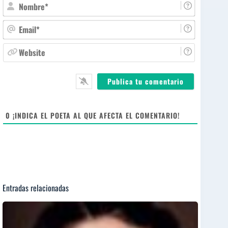
N
o
m
E
b
m
r
a
W
e
i
e
*
l
b
*
s
i
t
e
0
¡INDICA EL POETA AL QUE AFECTA EL COMENTARIO!
Entradas relacionadas