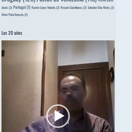
Portugal
(7)
Jacob,
(2)
Ramón López Velarde,
(2)
Rosario Castellanos,
(2)
Salvador Díaz Mirón,
(2)
Víctor Peña Dacosta,
(2)
Los 20 años
Reproductor
de
vídeo