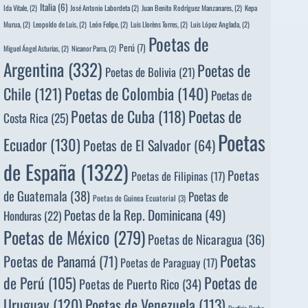
Italia
(6)
Ida Vitale,
(2)
José Antonio Labordeta
(2)
Juan Benito Rodríguez Manzanares,
(2)
Kepa
Murua,
(2)
Leopoldo de Luis,
(2)
León Felipe,
(2)
Luis Llorèns Torres,
(2)
Luis López Anglada,
(2)
Poetas de
Perú
(7)
Miguel Ángel Asturias,
(2)
Nicanor Parra,
(2)
Argentina
(332)
Poetas de
Poetas de Bolivia
(21)
Poetas de Colombia
(140)
Chile
(121)
Poetas de
Poetas de
Poetas de Cuba
(118)
Costa Rica
(25)
Poetas
Ecuador
(130)
Poetas de El Salvador
(64)
de España
(1322)
Poetas
Poetas de Filipinas
(17)
de Guatemala
(38)
Poetas de
Poetas de Guinea Ecuatorial
(3)
Poetas de la Rep. Dominicana
(49)
Honduras
(22)
Poetas de México
(279)
Poetas de Nicaragua
(36)
Poetas
Poetas de Panamá
(71)
Poetas de Paraguay
(17)
de Perú
(105)
Poetas de
Poetas de Puerto Rico
(34)
Uruguay
(120)
Poetas de Venezuela
(113)
Porfirio Barba