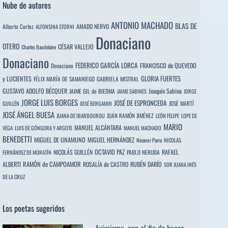
Nube de autores
ANTONIO MACHADO
BLAS DE
Alberto Cortez
AMADO NERVO
ALFONSINA STORNI
Donaciano
OTERO
CÉSAR VALLEJO
Charles Baudelaire
Donaciano
FEDERICO GARCÍA LORCA
FRANCISCO de QUEVEDO
Donaciano
y LUCIENTES
GLORIA FUERTES
FÉLIX MARÍA DE SAMANIEGO
GABRIELA MISTRAL
GUSTAVO ADOLFO BÉCQUER
Joaquín Sabina
JAIME GIL de BIEDMA
JAIME SABINES
JORGE
JORGE LUIS BORGES
JOSÉ DE ESPRONCEDA
JOSÉ MARTÍ
GUILLÉN
JOSÉ BERGAMIN
JOSÉ ÁNGEL BUESA
JUAN RAMÓN JIMÉNEZ
JUANA DE IBARBOUROU
LEÓN FELIPE
LOPE DE
MARIO
MANUEL ALCÁNTARA
VEGA
LUIS DE GÓNGORA Y ARGOTE
MANUEL MACHADO
BENEDETTI
MIGUEL DE UNAMUNO
MIGUEL HERNÁNDEZ
Nicanor Parra
NICOLÁS
OCTAVIO PAZ
RAFAEL
NICOLÁS GUILLÉN
PABLO NERUDA
FERNÁNDEZ DE MORATÍN
ALBERTI
RAMÓN de CAMPOAMOR
RUBÉN DARÍO
ROSALÍA de CASTRO
SOR JUANA INÉS
DE LA CRUZ
Los poetas sugeridos
Asimismo, con el fin de hacer