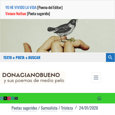
YO HE VIVIDO LA VIDA
[Poema del Editor]
Viviane Nathan
[Poeta sugerido]
Buscar:
Botón
Saltar
...sus
al
poemas de
contenido
medio pelo
y poetas
sugeridos
Poetas sugeridos
/
Surrealista
/
Tristeza
24/01/2026