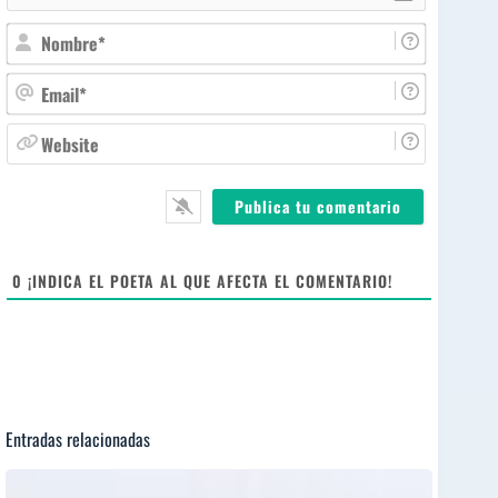
N
o
m
E
b
m
r
a
W
e
i
e
*
l
b
*
s
i
t
e
0
¡INDICA EL POETA AL QUE AFECTA EL COMENTARIO!
Entradas relacionadas