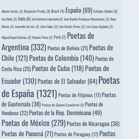
España
(69)
Brasil
(4)
Benjamín Prado,
(3)
Estados Unidos
(3)
Alberto Cortez,
(2)
Italia
(6)
Ida Vitale,
(2)
José Antonio Labordeta
(2)
Juan Benito Rodríguez Manzanares,
(2)
Kepa
Murua,
(2)
Leopoldo de Luis,
(2)
León Felipe,
(2)
Luis Llorèns Torres,
(2)
Luis López Anglada,
(2)
Poetas de
Perú
(7)
Miguel Ángel Asturias,
(2)
Nicanor Parra,
(2)
Argentina
(332)
Poetas de
Poetas de Bolivia
(21)
Poetas de Colombia
(140)
Chile
(121)
Poetas de
Poetas de
Poetas de Cuba
(118)
Costa Rica
(25)
Poetas
Ecuador
(130)
Poetas de El Salvador
(64)
de España
(1321)
Poetas
Poetas de Filipinas
(17)
de Guatemala
(38)
Poetas de
Poetas de Guinea Ecuatorial
(3)
Poetas de la Rep. Dominicana
(49)
Honduras
(22)
Poetas de México
(279)
Poetas de Nicaragua
(36)
Poetas
Poetas de Panamá
(71)
Poetas de Paraguay
(17)