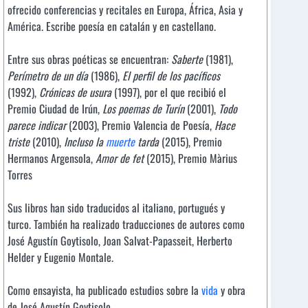
ofrecido conferencias y recitales en Europa, África, Asia y
América. Escribe poesía en catalán y en castellano.
Entre sus obras poéticas se encuentran:
Saberte
(1981),
Perímetro de un día
(1986),
El perfil de los pacíficos
(1992),
Crónicas de usura
(1997), por el que recibió el
Premio Ciudad de Irún,
Los poemas de Turín
(2001),
Todo
parece indicar
(2003), Premio Valencia de Poesía,
Hace
triste
(2010),
Incluso la
muerte
tarda
(2015), Premio
Hermanos Argensola,
Amor de fet
(2015), Premio Màrius
Torres
Sus libros han sido traducidos al italiano, portugués y
turco. También ha realizado traducciones de autores como
José Agustín Goytisolo, Joan Salvat-Papasseit, Herberto
Helder y Eugenio Montale.
Como ensayista, ha publicado estudios sobre la
vida
y obra
de José Agustín Goytisolo.