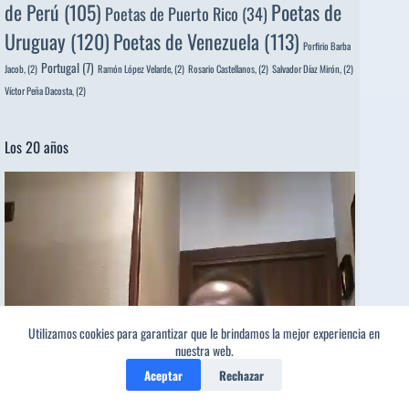
de Perú
(105)
Poetas de
Poetas de Puerto Rico
(34)
Uruguay
(120)
Poetas de Venezuela
(113)
Porfirio Barba
Portugal
(7)
Jacob,
(2)
Ramón López Velarde,
(2)
Rosario Castellanos,
(2)
Salvador Díaz Mirón,
(2)
Víctor Peña Dacosta,
(2)
Los 20 años
Reproductor
de
vídeo
Utilizamos cookies para garantizar que le brindamos la mejor experiencia en
nuestra web.
Aceptar
Rechazar