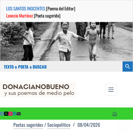
LOS SANTOS INOCENTES
[Poema del Editor]
Leoncio Martínez
[Poeta sugerido]
Buscar:
Botón
Saltar
...sus
al
poemas de
contenido
medio pelo
y poetas
sugeridos
Poetas sugeridos
/
Sociopolítico
08/04/2026