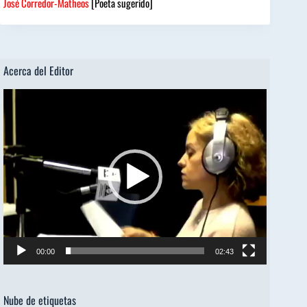
José Corredor-Matheos
[Poeta sugerido]
Acerca del Editor
Reproductor
de
vídeo
00:00
02:43
Nube de etiquetas