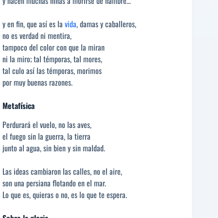
y nacen muchas niñas a morirse de hambre…
y en fin, que así es la
vida
, damas y caballeros,
no es verdad ni mentira,
tampoco del color con que la miran
ni la miro; tal témporas, tal mores,
tal culo así las témporas, morimos
por muy buenas razones.
Metafísica
Perdurará el vuelo, no las aves,
el fuego sin la guerra, la tierra
junto al agua, sin bien y sin maldad.
Las ideas cambiaron las calles, no el aire,
son una persiana flotando en el mar.
Lo que es, quieras o no, es lo que te espera.