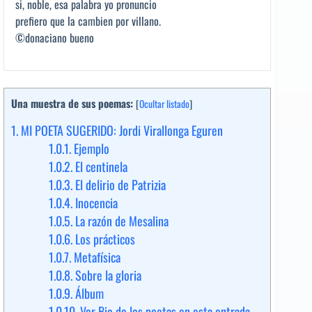
si, noble, esa palabra yo pronuncio
prefiero que la cambien por villano.
©donaciano bueno
Una muestra de sus poemas:
[
Ocultar listado
]
1.
MI POETA SUGERIDO: Jordi Virallonga Eguren
1.0.1.
Ejemplo
1.0.2.
El centinela
1.0.3.
El delirio de Patrizia
1.0.4.
Inocencia
1.0.5.
La razón de Mesalina
1.0.6.
Los prácticos
1.0.7.
Metafísica
1.0.8.
Sobre la gloria
1.0.9.
Álbum
1.0.10.
Ver Bio de los poetas en esta entrada