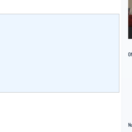
ví
O
Nu