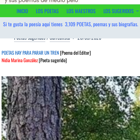
contenido
INICIO
LOS POETAS
LOS MAESTROS
LOS SUGERIDOS
Si te gusta la poesía aquí tienes
3,109
POETAS, poemas y sus biografías.
Poetas sugeridos
/
Surrealista
26/05/2026
POETAS HAY PARA PARAR UN TREN
[Poema del Editor]
Nidia Marina González
[Poeta sugerido]