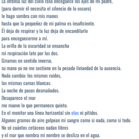
La intensa luz del cielo raso enceguece los ojos de mi padre,
(para dormir él necesita el silencio de lo oscuro)
le hago sombra con mis manos
hasta que la pequeñez de mi palma es insuficiente.
Él deja de respirar y la luz deja de encandilarlo
para enceguecerme a mí.
La orilla de la oscuridad se ensancha
mi respiración late por los dos.
Giramos en sentido inverso,
su mano ya no me sostiene en la pesada liviandad de la ausencia.
Nada cambia: los mismos ruidos,
las mismas camas blancas.
La noche de pasos desmañados.
Desaparece el mar
me mueve lo que permanece quieto.
En el monitor una línea horizontal sin
olas
ni pitidos.
Algunos gramos de aire golpean mi sangre como si nada, como si todo.
No sé cuántos cetáceos nadan libres
y el mar que nombra mi nombre se desliza en el agua.