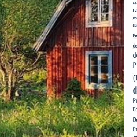
Alb
Es
Rod
Llo
Pe
de
d
P
(
d
P
P
D
P