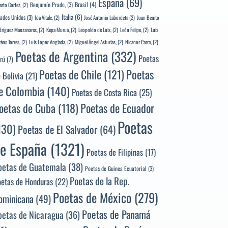
España
(69)
Brasil
(4)
Benjamín Prado,
(3)
erto Cortez,
(2)
Italia
(6)
tados Unidos
(3)
Ida Vitale,
(2)
José Antonio Labordeta
(2)
Juan Benito
ríguez Manzanares,
(2)
Kepa Murua,
(2)
Leopoldo de Luis,
(2)
León Felipe,
(2)
Luis
rèns Torres,
(2)
Luis López Anglada,
(2)
Miguel Ángel Asturias,
(2)
Nicanor Parra,
(2)
Poetas de Argentina
(332)
Poetas
rú
(7)
Poetas
Poetas de Chile
(121)
 Bolivia
(21)
e Colombia
(140)
Poetas de Costa Rica
(25)
Poetas de Ecuador
oetas de Cuba
(118)
Poetas
130)
Poetas de El Salvador
(64)
e España
(1321)
Poetas de Filipinas
(17)
oetas de Guatemala
(38)
Poetas de Guinea Ecuatorial
(3)
Poetas de la Rep.
oetas de Honduras
(22)
Poetas de México
(279)
ominicana
(49)
Poetas de Panamá
oetas de Nicaragua
(36)