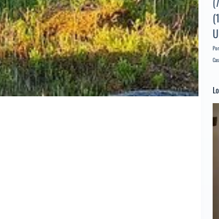
(
(
U
Por
Cas
Lo
Re
d
ví