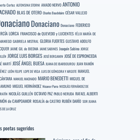
ANTONIO
berto Cortez
AMADO NERVO
ALFONSINA STORNI
ACHADO
BLAS DE OTERO
CÉSAR VALLEJO
Charles Baudelaire
onaciano
Donaciano
FEDERICO
Donaciano
RCÍA LORCA
FRANCISCO de QUEVEDO y LUCIENTES
FÉLIX MARÍA DE
GLORIA FUERTES
GUSTAVO ADOLFO
MANIEGO
GABRIELA MISTRAL
CQUER
Joaquín Sabina
JAIME GIL de BIEDMA
JAIME SABINES
JORGE
JORGE LUIS BORGES
JOSÉ DE ESPRONCEDA
ILLÉN
JOSÉ BERGAMIN
JOSÉ ÁNGEL BUESA
SÉ MARTÍ
JUAN RAMÓN
JUANA DE IBARBOUROU
MANUEL
MÉNEZ
LEÓN FELIPE
LOPE DE VEGA
LUIS DE GÓNGORA Y ARGOTE
MARIO BENEDETTI
CÁNTARA
MIGUEL DE
MANUEL MACHADO
NAMUNO
MIGUEL HERNÁNDEZ
Nicanor Parra
NICOLÁS FERNÁNDEZ DE
OCTAVIO PAZ
RAFAEL ALBERTI
NICOLÁS GUILLÉN
PABLO NERUDA
RATÍN
MÓN de CAMPOAMOR
RUBÉN DARÍO
ROSALÍA de CASTRO
SOR JUANA
S DE LA CRUZ
s poetas sugeridos