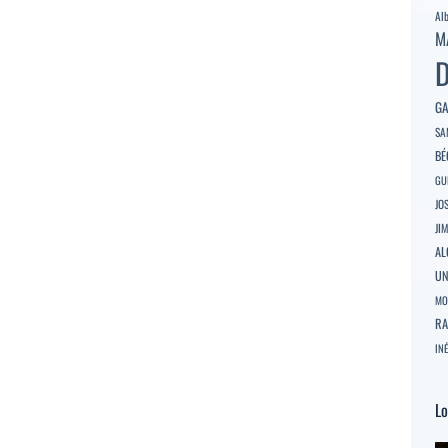
Al
M
D
GA
SA
BÉ
GU
JO
JI
AL
U
MO
RA
INÉ
Lo