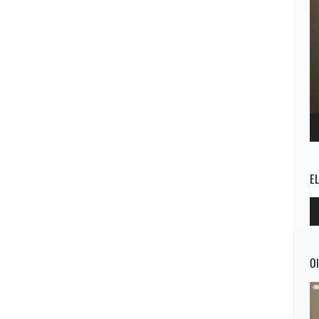
E
Re
d
au
Ol
Re
d