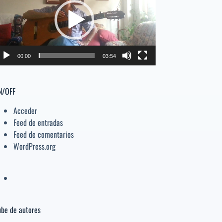
deo
el
volumen.
00:00
03:54
N/OFF
Acceder
Feed de entradas
Feed de comentarios
WordPress.org
be de autores