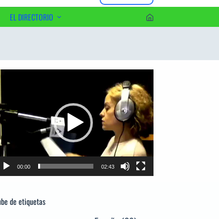
EL DIRECTORIO
erca del Editor
productor
e
deo
00:00
02:43
be de etiquetas