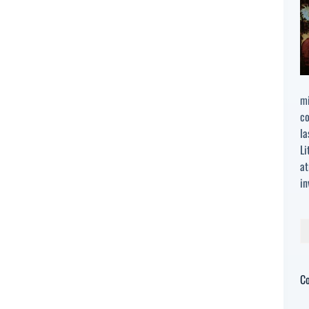
mi
co
la
Li
at
in
Bu
C