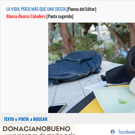
LA VIDA, POCO MÁS QUE UNA SIESTA
[Poema del Editor]
Blanca Álvarez Caballero
[Poeta sugerido]
Buscar:
Saltar
...sus poemas de medio pelo y
Facebook
al