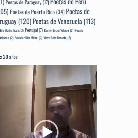
Poetas de Perú
71)
Poetas de Paraguay
(17)
105)
Poetas de
Poetas de Puerto Rico
(34)
ruguay
(120)
Poetas de Venezuela
(113)
Portugal
(7)
firio Barba Jacob,
(2)
Ramón López Velarde,
(2)
Rosario
tellanos,
(2)
Salvador Díaz Mirón,
(2)
Víctor Peña Dacosta,
(2)
s 20 años
productor
e
deo