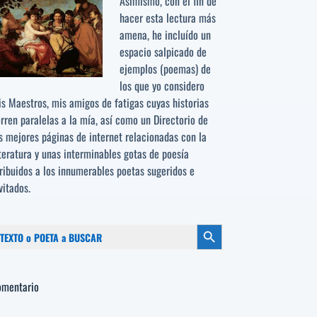
Asimismo, con el fin de
hacer esta lectura más
amena, he incluído un
espacio salpicado de
ejemplos (poemas) de
los que yo considero
s Maestros, mis amigos de fatigas cuyas historias
rren paralelas a la mía, así como un Directorio de
s mejores páginas de internet relacionadas con la
teratura y unas interminables gotas de poesía
ribuidos a los
innumerables poetas sugeridos
e
vitados.
scar:
Botón de búsqueda
omentario