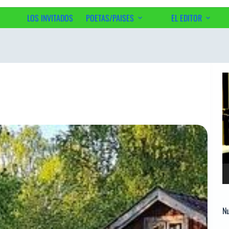
LOS INVITADOS
POETAS/PAISES
EL EDITOR
Ac
Re
d
ví
Nu