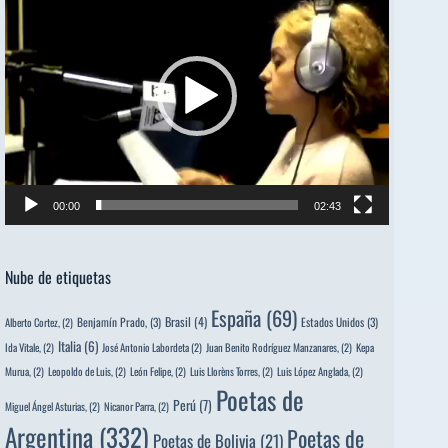
de
vídeo
00:00
02:43
Nube de etiquetas
España
(69)
Brasil
(4)
Benjamín Prado,
(3)
Estados Unidos
(3)
Alberto Cortez,
(2)
Italia
(6)
Ida Vitale,
(2)
José Antonio Labordeta
(2)
Juan Benito Rodríguez Manzanares,
(2)
Kepa
Murua,
(2)
Leopoldo de Luis,
(2)
León Felipe,
(2)
Luis Llorèns Torres,
(2)
Luis López Anglada,
(2)
Poetas de
Perú
(7)
Miguel Ángel Asturias,
(2)
Nicanor Parra,
(2)
Argentina
(332)
Poetas de
Poetas de Bolivia
(21)