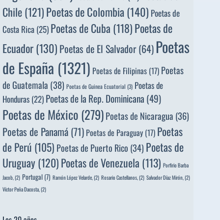
Poetas de Colombia
(140)
Chile
(121)
Poetas de
Poetas de
Poetas de Cuba
(118)
Costa Rica
(25)
Poetas
Ecuador
(130)
Poetas de El Salvador
(64)
de España
(1321)
Poetas
Poetas de Filipinas
(17)
de Guatemala
(38)
Poetas de
Poetas de Guinea Ecuatorial
(3)
Poetas de la Rep. Dominicana
(49)
Honduras
(22)
Poetas de México
(279)
Poetas de Nicaragua
(36)
Poetas
Poetas de Panamá
(71)
Poetas de Paraguay
(17)
de Perú
(105)
Poetas de
Poetas de Puerto Rico
(34)
Uruguay
(120)
Poetas de Venezuela
(113)
Porfirio Barba
Portugal
(7)
Jacob,
(2)
Ramón López Velarde,
(2)
Rosario Castellanos,
(2)
Salvador Díaz Mirón,
(2)
Víctor Peña Dacosta,
(2)
Los 20 años