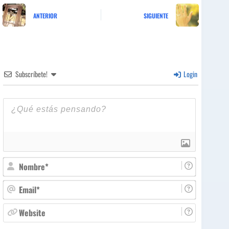
ANTERIOR
SIGUIENTE
Subscríbete!
Login
N
o
m
E
b
m
r
a
W
e
i
e