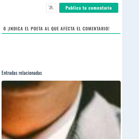
*
l
b
*
s
i
t
e
0
¡INDICA EL POETA AL QUE AFECTA EL COMENTARIO!
Entradas relacionadas