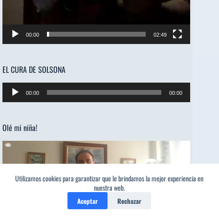
00:00
02:49
EL CURA DE SOLSONA
Reproductor
00:00
00:00
de
audio
Olé mi niña!
Reproductor
de
vídeo
Utilizamos cookies para garantizar que le brindamos la mejor experiencia en
nuestra web.
Aceptar
Rechazar