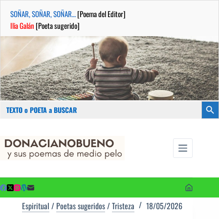
SOÑAR, SOÑAR, SOÑAR…
[Poema del Editor]
Ilia Galán
[Poeta sugerido]
Buscar:
Botón
Saltar
...sus
al
poemas de
contenido
medio pelo
y poetas
sugeridos
Espiritual
/
Poetas sugeridos
/
Tristeza
18/05/2026