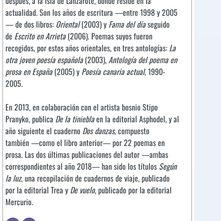
después, a la isla de Lanzarote, donde reside en la
actualidad. Son los años de escritura —entre 1998 y 2005
— de dos libros:
Oriental
(2003) y
Fama del día
seguido
de
Escrito en Arrieta
(2006). Poemas suyos fueron
recogidos, por estos años orientales, en tres antologías:
La
otra joven poesía española
(2003),
Antología del poema en
prosa en España
(2005) y
Poesía canaria actual
, 1990-
2005.
En 2013, en colaboración con el artista bosnio Stipo
Pranyko, publica
De la tiniebla
en la editorial Asphodel, y al
año siguiente el cuaderno
Dos danzas
, compuesto
también —como el libro anterior— por 22 poemas en
prosa. Las dos últimas publicaciones del autor —ambas
correspondientes al año 2018— han sido los títulos
Según
la luz
, una recopilación de cuadernos de viaje, publicado
por la editorial Trea y
De vuelo
, publicado por la editorial
Mercurio.