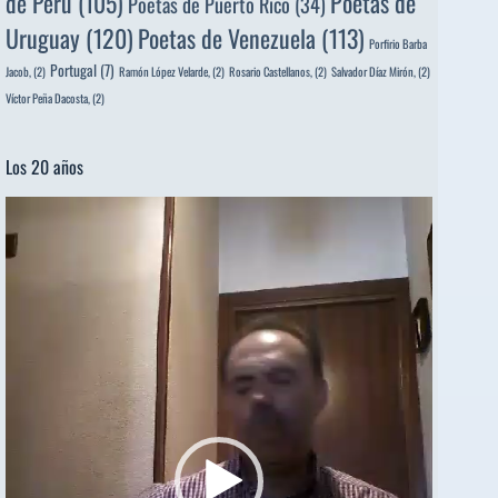
de Perú
(105)
Poetas de
Poetas de Puerto Rico
(34)
Uruguay
(120)
Poetas de Venezuela
(113)
Porfirio Barba
Portugal
(7)
Jacob,
(2)
Ramón López Velarde,
(2)
Rosario Castellanos,
(2)
Salvador Díaz Mirón,
(2)
Víctor Peña Dacosta,
(2)
Los 20 años
Reproductor
de
vídeo