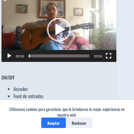
Reproductor
de
vídeo
00:00
03:54
ON/OFF
Acceder
Feed de entradas
Feed de comentarios
Utilizamos cookies para garantizar que le brindamos la mejor experiencia en
WordPress.org
nuestra web.
Aceptar
Rechazar