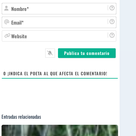
N
o
m
E
b
m
r
a
W
e
i
e
*
l
b
*
s
i
t
e
0
¡INDICA EL POETA AL QUE AFECTA EL COMENTARIO!
Entradas relacionadas