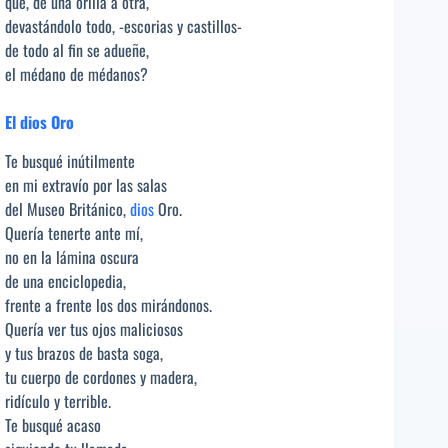
que, de una orilla a otra,
devastándolo todo, -escorias y castillos-
de todo al fin se adueñe,
el médano de médanos?
El dios Oro
Te busqué inútilmente
en mi extravío por las salas
del Museo Británico,
dios
Oro.
Quería tenerte ante mí,
no en la lámina oscura
de una enciclopedia,
frente a frente los dos mirándonos.
Quería ver tus ojos maliciosos
y tus brazos de basta soga,
tu cuerpo de cordones y madera,
ridículo y terrible.
Te busqué acaso