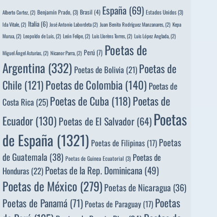
España
(69)
Brasil
(4)
Benjamín Prado,
(3)
Estados Unidos
(3)
Alberto Cortez,
(2)
Italia
(6)
Ida Vitale,
(2)
José Antonio Labordeta
(2)
Juan Benito Rodríguez Manzanares,
(2)
Kepa
Murua,
(2)
Leopoldo de Luis,
(2)
León Felipe,
(2)
Luis Llorèns Torres,
(2)
Luis López Anglada,
(2)
Poetas de
Perú
(7)
Miguel Ángel Asturias,
(2)
Nicanor Parra,
(2)
Argentina
(332)
Poetas de
Poetas de Bolivia
(21)
Poetas de Colombia
(140)
Chile
(121)
Poetas de
Poetas de
Poetas de Cuba
(118)
Costa Rica
(25)
Poetas
Ecuador
(130)
Poetas de El Salvador
(64)
de España
(1321)
Poetas
Poetas de Filipinas
(17)
de Guatemala
(38)
Poetas de
Poetas de Guinea Ecuatorial
(3)
Poetas de la Rep. Dominicana
(49)
Honduras
(22)
Poetas de México
(279)
Poetas de Nicaragua
(36)
Poetas
Poetas de Panamá
(71)
Poetas de Paraguay
(17)