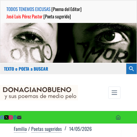
TODOS TENEMOS EXCUSAS
[Poema del Editor]
José Luis Pérez Pastor
[Poeta sugerido]
Buscar:
Botón
Saltar
...sus
al
poemas de
contenido
medio pelo
y poetas
sugeridos
Familia
/
Poetas sugeridos
14/05/2026