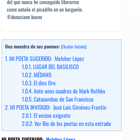
del que nunca he conseguido liberarme
como antaño el picadillo en un bargueño.
©donaciano bueno
Una muestra de sus poemas:
[
Ocultar listado
]
1.
MI POETA SUGERIDO: Melchor López
1.0.1.
LUGAR DEL BASILISCO
1.0.2.
MÉDANO
1.0.3.
El dios Oro
1.0.4.
Ante unos cuadros de Mark Rothko
1.0.5.
Catacumbas de San Francisco
2.
MI POETA INVITADO: José Luis Giménez-Frontín
2.0.1.
El vecino exigente
2.0.2.
Ver Bio de los poetas en esta entrada
MI POETA SUGERIDO
:
Melchor López