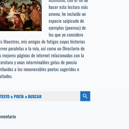
Asimismo, con el fin de
hacer esta lectura más
amena, he incluído un
espacio salpicado de
ejemplos (poemas) de
los que yo considero
s Maestros, mis amigos de fatigas cuyas historias
rren paralelas a la mía, así como un Directorio de
s mejores páginas de internet relacionadas con la
teratura y unas interminables gotas de poesía
ribuidos a los
innumerables poetas sugeridos
e
vitados.
scar:
Botón de búsqueda
omentario