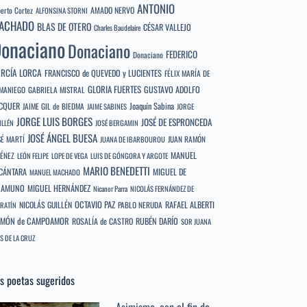
ANTONIO
berto Cortez
AMADO NERVO
ALFONSINA STORNI
ACHADO
BLAS DE OTERO
CÉSAR VALLEJO
Charles Baudelaire
onaciano
Donaciano
FEDERICO
Donaciano
RCÍA LORCA
FRANCISCO de QUEVEDO y LUCIENTES
FÉLIX MARÍA DE
GLORIA FUERTES
GUSTAVO ADOLFO
MANIEGO
GABRIELA MISTRAL
CQUER
Joaquín Sabina
JAIME GIL de BIEDMA
JAIME SABINES
JORGE
JORGE LUIS BORGES
JOSÉ DE ESPRONCEDA
ILLÉN
JOSÉ BERGAMIN
JOSÉ ÁNGEL BUESA
SÉ MARTÍ
JUAN RAMÓN
JUANA DE IBARBOUROU
MANUEL
MÉNEZ
LEÓN FELIPE
LOPE DE VEGA
LUIS DE GÓNGORA Y ARGOTE
MARIO BENEDETTI
CÁNTARA
MIGUEL DE
MANUEL MACHADO
NAMUNO
MIGUEL HERNÁNDEZ
Nicanor Parra
NICOLÁS FERNÁNDEZ DE
OCTAVIO PAZ
RAFAEL ALBERTI
NICOLÁS GUILLÉN
PABLO NERUDA
RATÍN
MÓN de CAMPOAMOR
RUBÉN DARÍO
ROSALÍA de CASTRO
SOR JUANA
S DE LA CRUZ
s poetas sugeridos