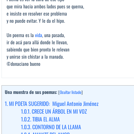
que mira hacia ambos lados pues se quema,
e insiste en resolver ese problema
y no puede evitar. Y le da el hipo.
Un poema es la
vida
, una pasada,
ir de acá para allá donde le llevan,
sabiendo que bien pronto le relevan
y unirse sin chistar a la manada.
©donaciano bueno
Una muestra de sus poemas:
[
Ocultar listado
]
1.
MI POETA SUGERIDO: Miguel Antonio Jiménez
1.0.1.
CRECE UN ÁRBOL EN MI VOZ
1.0.2.
TIBIA EL ALMA
1.0.3.
CONTORNO DE LA LLAMA