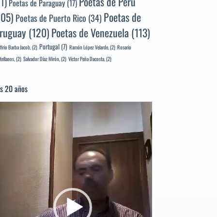
Poetas de Perú
71)
Poetas de Paraguay
(17)
105)
Poetas de
Poetas de Puerto Rico
(34)
ruguay
(120)
Poetas de Venezuela
(113)
Portugal
(7)
firio Barba Jacob,
(2)
Ramón López Velarde,
(2)
Rosario
tellanos,
(2)
Salvador Díaz Mirón,
(2)
Víctor Peña Dacosta,
(2)
s 20 años
productor
e
deo