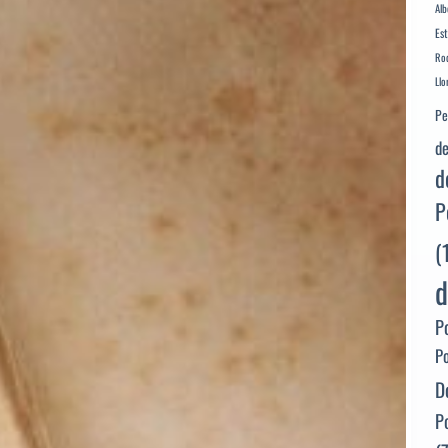
Alb
Es
Rod
Llo
Pe
de
d
P
(
d
P
P
D
P