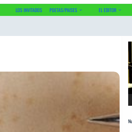
LOS INVITADOS
POETAS/PAISES
EL EDITOR
Ac
Re
d
ví
Nu