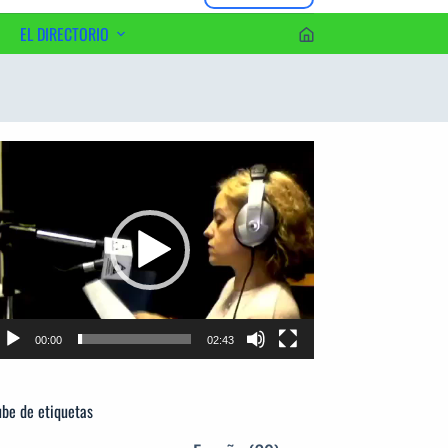
EL DIRECTORIO
erca del Editor
productor
e
deo
00:00
02:43
be de etiquetas