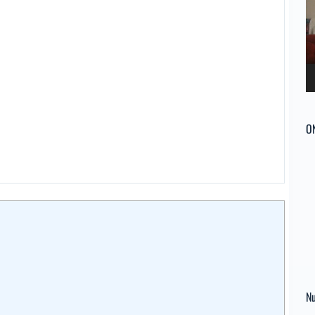
ví
O
Nu