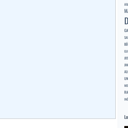
Al
M
D
GA
SA
BÉ
GU
JO
JI
AL
U
MO
RA
INÉ
Lo