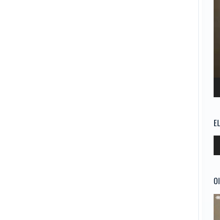
E
Re
d
au
Ol
Re
d