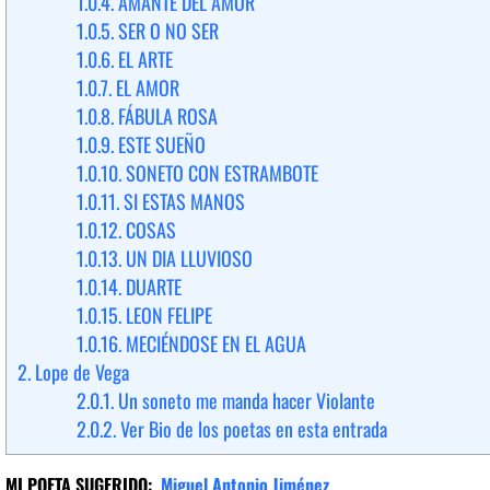
1.0.4.
AMANTE DEL AMOR
1.0.5.
SER O NO SER
1.0.6.
EL ARTE
1.0.7.
EL AMOR
1.0.8.
FÁBULA ROSA
1.0.9.
ESTE SUEÑO
1.0.10.
SONETO CON ESTRAMBOTE
1.0.11.
SI ESTAS MANOS
1.0.12.
COSAS
1.0.13.
UN DIA LLUVIOSO
1.0.14.
DUARTE
1.0.15.
LEON FELIPE
1.0.16.
MECIÉNDOSE EN EL AGUA
2.
Lope de Vega
2.0.1.
Un soneto me manda hacer Violante
2.0.2.
Ver Bio de los poetas en esta entrada
MI POETA SUGERIDO:
Miguel Antonio Jiménez