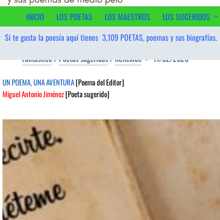
contenido
INICIO
LOS POETAS
LOS MAESTROS
LOS SUGERIDOS
Si te gusta la poesía aquí tienes
3,109
POETAS, poemas y sus biografías.
Fantástico
/
Poetas sugeridos
/
Reflexión
11/02/2026
UN POEMA, UNA AVENTURA
[Poema del Editor]
Miguel Antonio Jiménez
[Poeta sugerido]