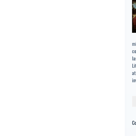
mi
co
la
Li
at
in
Bu
C