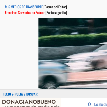
MIS MEDIOS DE TRANSPORTE
[Poema del Editor]
Francisco Cervantes de Salazar
[Poeta sugerido]
Buscar:
Saltar
...sus poemas de medio pelo y
Facebook
al