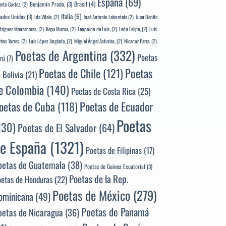
España
(69)
Brasil
(4)
Benjamín Prado,
(3)
erto Cortez,
(2)
Italia
(6)
tados Unidos
(3)
Ida Vitale,
(2)
José Antonio Labordeta
(2)
Juan Benito
ríguez Manzanares,
(2)
Kepa Murua,
(2)
Leopoldo de Luis,
(2)
León Felipe,
(2)
Luis
rèns Torres,
(2)
Luis López Anglada,
(2)
Miguel Ángel Asturias,
(2)
Nicanor Parra,
(2)
Poetas de Argentina
(332)
Poetas
rú
(7)
Poetas
Poetas de Chile
(121)
 Bolivia
(21)
e Colombia
(140)
Poetas de Costa Rica
(25)
Poetas de Ecuador
oetas de Cuba
(118)
Poetas
130)
Poetas de El Salvador
(64)
e España
(1321)
Poetas de Filipinas
(17)
oetas de Guatemala
(38)
Poetas de Guinea Ecuatorial
(3)
Poetas de la Rep.
oetas de Honduras
(22)
Poetas de México
(279)
ominicana
(49)
Poetas de Panamá
oetas de Nicaragua
(36)