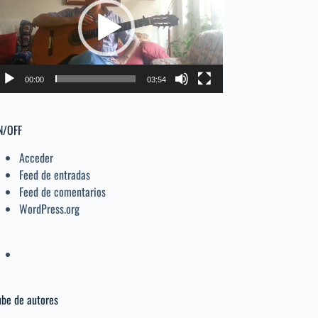
deo
el
volumen.
00:00
03:54
N/OFF
Acceder
Feed de entradas
Feed de comentarios
WordPress.org
be de autores