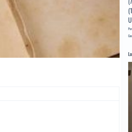
(
(
U
Por
Cas
Lo
Re
d
ví