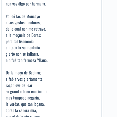
non vos digo por hermana.
Yo loé las de Moncayo
e sus gestos e colores,
de lo qual non me retrayo,
e la moçuela de Bores;
pero tal fisonomía
en toda la su montaña
çierto non se fallaría,
nin fué tan fermosa Yllana.
De la moça de Bedmar,
a fablarvos çiertamente,
raçón ove de loar
su grand e buen continente;
mas tampoco negaría,
la verdat, que tan loçana,
aprés la señora mía,
non ví doña nin serrana.