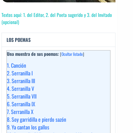
Textos aquí: 1. del Editor, 2. del Poeta sugerido y 3. del Invitado
(opcional)
LOS POEMAS
Una muestra de sus poemas:
[
Ocultar listado
]
1.
Canción
2.
Serranilla I
3.
Serranilla III
4.
Serranilla V
5.
Serranilla VII
6.
Serranilla IX
7.
Serranilla X
8.
Soy garridilla e pierdo sazón
9.
Ya cantan los gallos