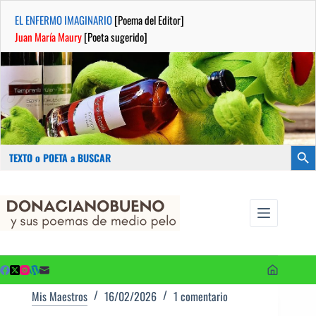
EL ENFERMO IMAGINARIO
[Poema del Editor]
Juan María Maury
[Poeta sugerido]
Buscar:
Botón
Saltar
...sus
al
poemas de
contenido
medio pelo
y poetas
sugeridos
Mis Maestros
16/02/2026
1 comentario