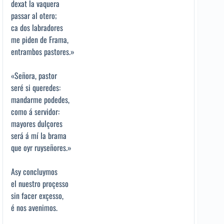
dexat la vaquera
passar al otero;
ca dos labradores
me piden de Frama,
entrambos pastores.»
«Señora, pastor
seré si queredes:
mandarme podedes,
como á servidor:
mayores dulçores
será á mí la brama
que oyr ruyseñores.»
Asy concluymos
el nuestro proçesso
sin facer exçesso,
é nos avenimos.