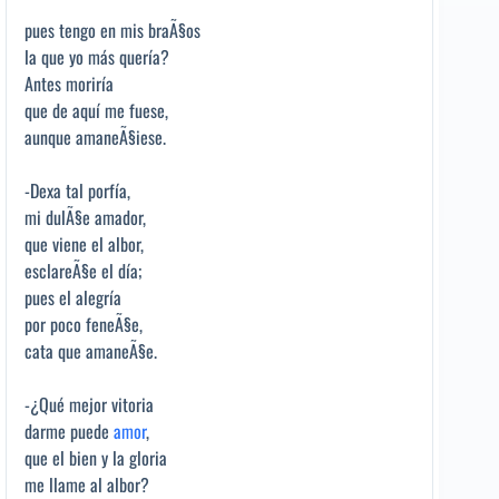
pues tengo en mis braÃ§os
la que yo más quería?
Antes moriría
que de aquí me fuese,
aunque amaneÃ§iese.
-Dexa tal porfía,
mi dulÃ§e amador,
que viene el albor,
esclareÃ§e el día;
pues el alegría
por poco feneÃ§e,
cata que amaneÃ§e.
-¿Qué mejor vitoria
darme puede
amor
,
que el bien y la gloria
me llame al albor?