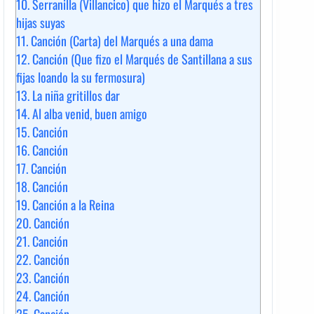
10.
Serranilla (Villancico) que hizo el Marqués a tres
hijas suyas
11.
Canción (Carta) del Marqués a una dama
12.
Canción (Que fizo el Marqués de Santillana a sus
fijas loando la su fermosura)
13.
La niña gritillos dar
14.
Al alba venid, buen amigo
15.
Canción
16.
Canción
17.
Canción
18.
Canción
19.
Canción a la Reina
20.
Canción
21.
Canción
22.
Canción
23.
Canción
24.
Canción