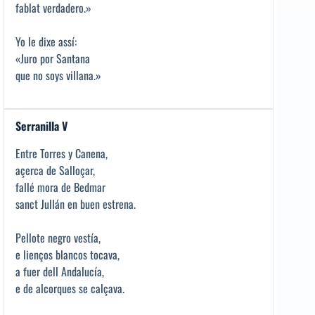
fablat verdadero.»
Yo le dixe assí:
«Juro por Santana
que no soys villana.»
Serranilla V
Entre Torres y Canena,
açerca de Salloçar,
fallé mora de Bedmar
sanct Jullán en buen estrena.
Pellote negro vestía,
e lienços blancos tocava,
a fuer dell Andalucía,
e de alcorques se calçava.