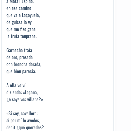
a Mata’l Espino,
en ese camino
que va a Loçoyuela,
de guissa la vy
que me fizo gana
la fruta tenprana.
Garnacha traía
de oro, presada
con broncha dorada,
que bien parecía.
A ella volví
diziendo: «Loçana,
¿e soys vos villana?»
«Sí soy, cavallero;
si por mí lo avedes,
decit ¿qué queredes?