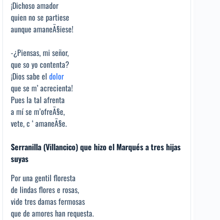
¡Dichoso amador
quien no se partiese
aunque amaneÃ§iese!
-¿Piensas, mi señor,
que so yo contenta?
¡Dios sabe el
dolor
que se m’ acrecienta!
Pues la tal afrenta
a mí se m’ofreÃ§e,
vete, c ‘ amaneÃ§e.
Serranilla (Villancico) que hizo el Marqués a tres hijas
suyas
Por una gentil floresta
de lindas flores e rosas,
vide tres damas fermosas
que de amores han requesta.