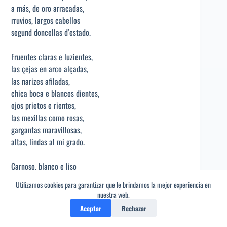
a más, de oro arracadas,
rruvios, largos cabellos
segund doncellas d’estado.
Fruentes claras e luzientes,
las çejas en arco alçadas,
las narizes afiladas,
chica boca e blancos dientes,
ojos prietos e rientes,
las mexillas como rosas,
gargantas maravillosas,
altas, lindas al mi grado.
Carnoso, blanco e liso
cada cual en los sus pechos,
Utilizamos cookies para garantizar que le brindamos la mejor experiencia en
porque Dios todos sus fechos
1
nuestra web.
dexó quando fer las quiso;
Aceptar
Rechazar
dos pumas de paraíso
las sus tetas ygualadas,