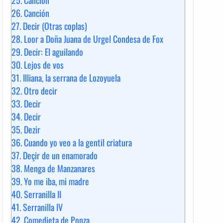
25.
Canción
26.
Canción
27.
Decir (Otras coplas)
28.
Loor a Doña Juana de Urgel Condesa de Fox
29.
Decir: El aguilando
30.
Lejos de vos
31.
Illiana, la serrana de Lozoyuela
32.
Otro decir
33.
Decir
34.
Decir
35.
Dezir
36.
Cuando yo veo a la gentil criatura
37.
Deçir de un enamorado
38.
Menga de Manzanares
39.
Yo me iba, mi madre
40.
Serranilla II
41.
Serranilla IV
42.
Comedieta de Ponza