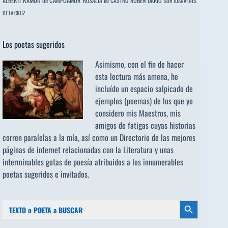
ALBERTI
RAMÓN de CAMPOAMOR
RUBÉN DARÍO
ROSALÍA de CASTRO
SOR JUANA INÉS
DE LA CRUZ
Los poetas sugeridos
Asimismo, con el fin de hacer
esta lectura más amena, he
incluído un espacio salpicado de
ejemplos (poemas) de los que yo
considero mis Maestros, mis
amigos de fatigas cuyas historias
corren paralelas a la mía, así como un Directorio de las mejores
páginas de internet relacionadas con la Literatura y unas
interminables gotas de poesía atribuidos a los
innumerables
poetas sugeridos
e invitados.
Buscar:
Botón de búsqueda