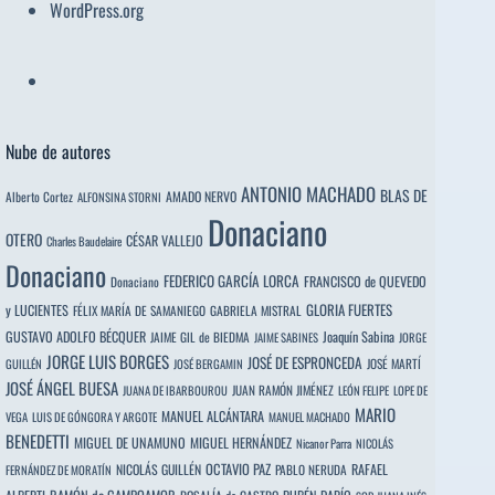
WordPress.org
Nube de autores
ANTONIO MACHADO
BLAS DE
Alberto Cortez
AMADO NERVO
ALFONSINA STORNI
Donaciano
OTERO
CÉSAR VALLEJO
Charles Baudelaire
Donaciano
FEDERICO GARCÍA LORCA
FRANCISCO de QUEVEDO
Donaciano
y LUCIENTES
GLORIA FUERTES
FÉLIX MARÍA DE SAMANIEGO
GABRIELA MISTRAL
GUSTAVO ADOLFO BÉCQUER
Joaquín Sabina
JAIME GIL de BIEDMA
JAIME SABINES
JORGE
JORGE LUIS BORGES
JOSÉ DE ESPRONCEDA
JOSÉ MARTÍ
GUILLÉN
JOSÉ BERGAMIN
JOSÉ ÁNGEL BUESA
JUAN RAMÓN JIMÉNEZ
JUANA DE IBARBOUROU
LEÓN FELIPE
LOPE DE
MARIO
MANUEL ALCÁNTARA
VEGA
LUIS DE GÓNGORA Y ARGOTE
MANUEL MACHADO
BENEDETTI
MIGUEL DE UNAMUNO
MIGUEL HERNÁNDEZ
Nicanor Parra
NICOLÁS
OCTAVIO PAZ
RAFAEL
NICOLÁS GUILLÉN
PABLO NERUDA
FERNÁNDEZ DE MORATÍN