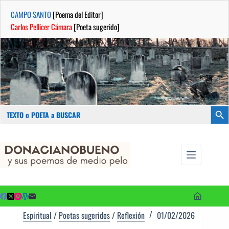
CAMPO SANTO
[Poema del Editor]
Carlos Pellicer Cámara
[Poeta sugerido]
Buscar:
Botón
Saltar
...sus
al
poemas de
contenido
medio pelo
y poetas
sugeridos
Espiritual
/
Poetas sugeridos
/
Reflexión
01/02/2026