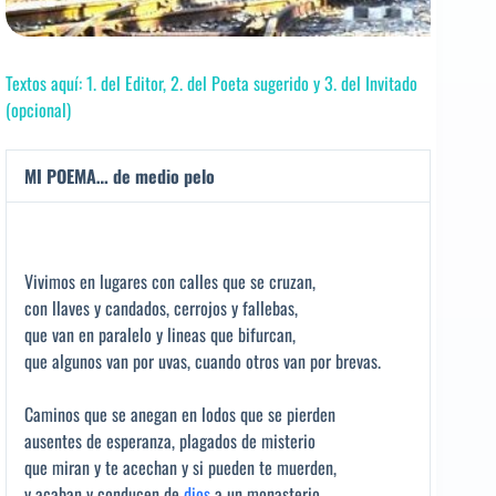
Textos aquí: 1. del Editor, 2. del Poeta sugerido y 3. del Invitado
(opcional)
MI POEMA… de medio pelo
Vivimos en lugares con calles que se cruzan,
con llaves y candados, cerrojos y fallebas,
que van en paralelo y lineas que bifurcan,
que algunos van por uvas, cuando otros van por brevas.
Caminos que se anegan en lodos que se pierden
ausentes de esperanza, plagados de misterio
que miran y te acechan y si pueden te muerden,
y acaban y conducen de
dios
a un monasterio.