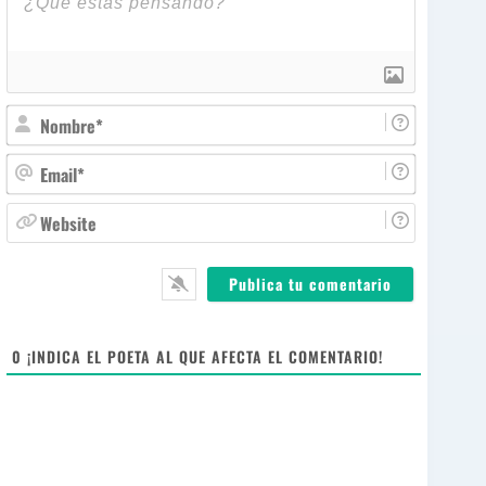
N
o
m
E
b
m
r
a
W
e
i
e
*
l
b
*
s
i
t
e
0
¡INDICA EL POETA AL QUE AFECTA EL COMENTARIO!