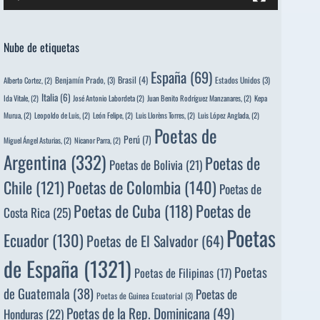
Nube de etiquetas
España
(69)
Brasil
(4)
Benjamín Prado,
(3)
Estados Unidos
(3)
Alberto Cortez,
(2)
Italia
(6)
Ida Vitale,
(2)
José Antonio Labordeta
(2)
Juan Benito Rodríguez Manzanares,
(2)
Kepa
Murua,
(2)
Leopoldo de Luis,
(2)
León Felipe,
(2)
Luis Llorèns Torres,
(2)
Luis López Anglada,
(2)
Poetas de
Perú
(7)
Miguel Ángel Asturias,
(2)
Nicanor Parra,
(2)
Argentina
(332)
Poetas de
Poetas de Bolivia
(21)
Poetas de Colombia
(140)
Chile
(121)
Poetas de
Poetas de
Poetas de Cuba
(118)
Costa Rica
(25)
Poetas
Ecuador
(130)
Poetas de El Salvador
(64)
de España
(1321)
Poetas
Poetas de Filipinas
(17)
de Guatemala
(38)
Poetas de
Poetas de Guinea Ecuatorial
(3)
Poetas de la Rep. Dominicana
(49)
Honduras
(22)