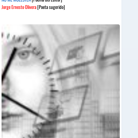
Jorge Ernesto Olivera
[Poeta sugerido]