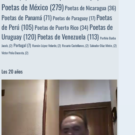
Poetas de México
(279)
Poetas de Nicaragua
(36)
Poetas
Poetas de Panamá
(71)
Poetas de Paraguay
(17)
de Perú
(105)
Poetas de
Poetas de Puerto Rico
(34)
Uruguay
(120)
Poetas de Venezuela
(113)
Porfirio Barba
Portugal
(7)
Jacob,
(2)
Ramón López Velarde,
(2)
Rosario Castellanos,
(2)
Salvador Díaz Mirón,
(2)
Víctor Peña Dacosta,
(2)
Los 20 años
Reproductor
de
vídeo