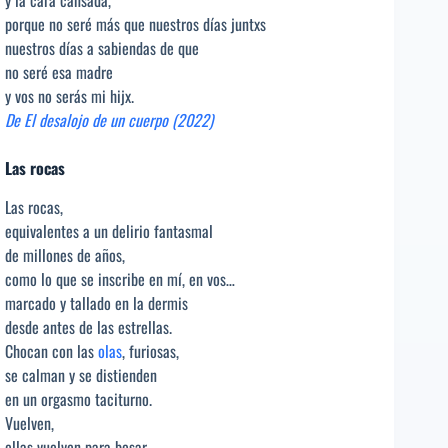
y la cara cansada,
porque no seré más que nuestros días juntxs
nuestros días a sabiendas de que
no seré esa madre
y vos no serás mi hijx.
De El desalojo de un cuerpo (2022)
Las rocas
Las rocas,
equivalentes a un delirio fantasmal
de millones de años,
como lo que se inscribe en mí, en vos…
marcado y tallado en la dermis
desde antes de las estrellas.
Chocan con las
olas
, furiosas,
se calman y se distienden
en un orgasmo taciturno.
Vuelven,
ellas vuelven para besar