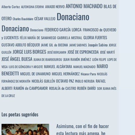
ANTONIO MACHADO
BLAS DE
Alberto Cortez
AMADO NERVO
ALFONSINA STORNI
Donaciano
OTERO
CÉSAR VALLEJO
Charles Baudelaire
Donaciano
FEDERICO GARCÍA LORCA
FRANCISCO de QUEVEDO
Donaciano
y LUCIENTES
GLORIA FUERTES
FÉLIX MARÍA DE SAMANIEGO
GABRIELA MISTRAL
GUSTAVO ADOLFO BÉCQUER
Joaquín Sabina
JAIME GIL de BIEDMA
JAIME SABINES
JORGE
JORGE LUIS BORGES
JOSÉ DE ESPRONCEDA
JOSÉ MARTÍ
GUILLÉN
JOSÉ BERGAMIN
JOSÉ ÁNGEL BUESA
JUAN RAMÓN JIMÉNEZ
JUANA DE IBARBOUROU
LEÓN FELIPE
LOPE DE
MARIO
MANUEL ALCÁNTARA
VEGA
LUIS DE GÓNGORA Y ARGOTE
MANUEL MACHADO
BENEDETTI
MIGUEL DE UNAMUNO
MIGUEL HERNÁNDEZ
Nicanor Parra
NICOLÁS
OCTAVIO PAZ
RAFAEL
NICOLÁS GUILLÉN
PABLO NERUDA
FERNÁNDEZ DE MORATÍN
ALBERTI
RAMÓN de CAMPOAMOR
RUBÉN DARÍO
ROSALÍA de CASTRO
SOR JUANA INÉS
DE LA CRUZ
Los poetas sugeridos
Asimismo, con el fin de hacer
esta lectura más amena, he