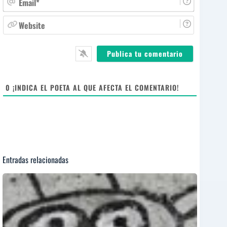
b
m
r
a
W
e
i
e
*
l
b
*
s
i
t
e
0
¡INDICA EL POETA AL QUE AFECTA EL COMENTARIO!
Entradas relacionadas