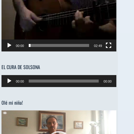
00:00
02:49
EL CURA DE SOLSONA
Reproductor
00:00
00:00
de
audio
Olé mi niña!
Reproductor
de
vídeo