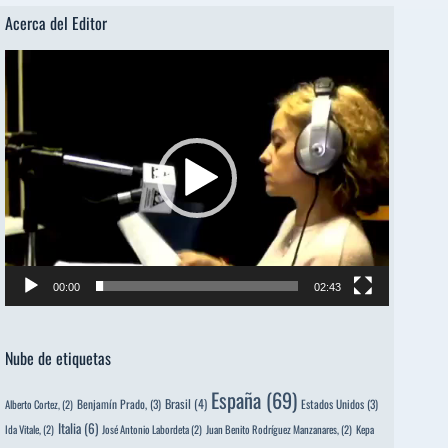
Acerca del Editor
Reproductor
de
vídeo
00:00
02:43
Nube de etiquetas
España
(69)
Brasil
(4)
Benjamín Prado,
(3)
Estados Unidos
(3)
Alberto Cortez,
(2)
Italia
(6)
Ida Vitale,
(2)
José Antonio Labordeta
(2)
Juan Benito Rodríguez Manzanares,
(2)
Kepa