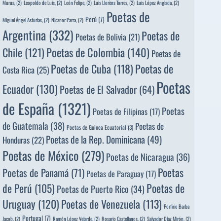
Murua,
(2)
Leopoldo de Luis,
(2)
León Felipe,
(2)
Luis Llorèns Torres,
(2)
Luis López Anglada,
(2)
Poetas de
Perú
(7)
Miguel Ángel Asturias,
(2)
Nicanor Parra,
(2)
Argentina
(332)
Poetas de
Poetas de Bolivia
(21)
Poetas de Colombia
(140)
Chile
(121)
Poetas de
Poetas de
Poetas de Cuba
(118)
Costa Rica
(25)
Poetas
Ecuador
(130)
Poetas de El Salvador
(64)
de España
(1321)
Poetas
Poetas de Filipinas
(17)
de Guatemala
(38)
Poetas de
Poetas de Guinea Ecuatorial
(3)
Poetas de la Rep. Dominicana
(49)
Honduras
(22)
Poetas de México
(279)
Poetas de Nicaragua
(36)
Poetas
Poetas de Panamá
(71)
Poetas de Paraguay
(17)
de Perú
(105)
Poetas de
Poetas de Puerto Rico
(34)
Uruguay
(120)
Poetas de Venezuela
(113)
Porfirio Barba
Portugal
(7)
Jacob,
(2)
Ramón López Velarde,
(2)
Rosario Castellanos,
(2)
Salvador Díaz Mirón,
(2)