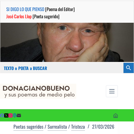
SI DIGO LO QUE PIENSO
[Poema del Editor]
José Carlos Llop
[Poeta sugerido]
Buscar:
Botón
Saltar
...sus
al
poemas de
contenido
medio pelo
y poetas
sugeridos
Poetas sugeridos
/
Surrealista
/
Tristeza
27/03/2026