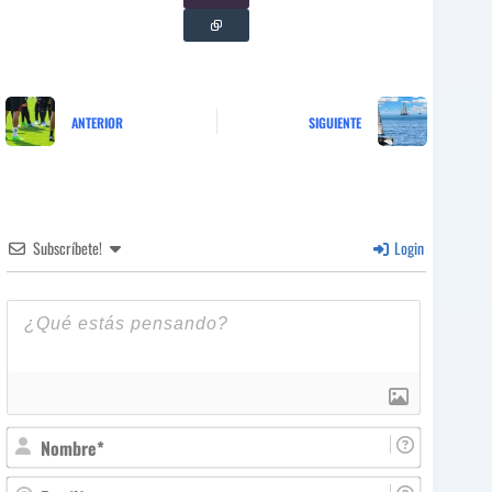
ANTERIOR
SIGUIENTE
Subscríbete!
Login
N
o
m
E