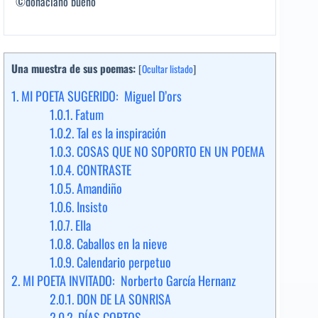
©donaciano bueno
Una muestra de sus poemas:
[
Ocultar listado
]
1.
MI POETA SUGERIDO: Miguel D’ors
1.0.1.
Fatum
1.0.2.
Tal es la inspiración
1.0.3.
COSAS QUE NO SOPORTO EN UN POEMA
1.0.4.
CONTRASTE
1.0.5.
Amandiño
1.0.6.
Insisto
1.0.7.
Ella
1.0.8.
Caballos en la nieve
1.0.9.
Calendario perpetuo
2.
MI POETA INVITADO: Norberto García Hernanz
2.0.1.
DON DE LA SONRISA
2.0.2.
DÍAS CORTOS