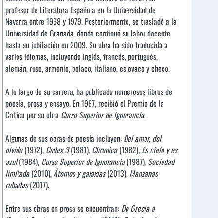
profesor de Literatura Española en la Universidad de
Navarra entre 1968 y 1979. Posteriormente, se trasladó a la
Universidad de Granada, donde continuó su labor docente
hasta su jubilación en 2009. Su obra ha sido traducida a
varios idiomas, incluyendo inglés, francés, portugués,
alemán, ruso, armenio, polaco, italiano, eslovaco y checo.
A lo largo de su carrera, ha publicado numerosos libros de
poesía, prosa y ensayo. En 1987, recibió el Premio de la
Crítica por su obra
Curso Superior de Ignorancia
.
Algunas de sus obras de poesía incluyen:
Del amor, del
olvido
(1972),
Codex 3
(1981),
Chronica
(1982),
Es cielo y es
azul
(1984),
Curso Superior de Ignorancia
(1987),
Sociedad
limitada
(2010),
Átomos y galaxias
(2013),
Manzanas
robadas
(2017).
Entre sus obras en prosa se encuentran:
De Grecia a