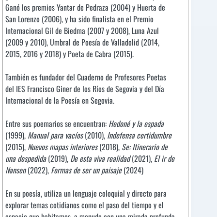
Ganó los premios Yantar de Pedraza (2004) y Huerta de
San Lorenzo (2006), y ha sido finalista en el Premio
Internacional Gil de Biedma (2007 y 2008), Luna Azul
(2009 y 2010), Umbral de Poesía de Valladolid (2014,
2015, 2016 y 2018) y Poeta de Cabra (2015).
También es fundador del Cuaderno de Profesores Poetas
del IES Francisco Giner de los Ríos de Segovia y del Día
Internacional de la Poesía en Segovia.
Entre sus poemarios se encuentran:
Hedoné y la espada
(1999),
Manual para vacíos
(2010),
Indefensa certidumbre
(2015),
Nuevos mapas interiores
(2018),
Se: Itinerario de
una despedida
(2019),
De esta viva realidad
(2021),
El ir de
Nansen
(2022),
Formas de ser un paisaje
(2024)
En su poesía, utiliza un lenguaje coloquial y directo para
explorar temas cotidianos como el paso del tiempo y el
espacio que habitamos, a menudo con una mirada profunda