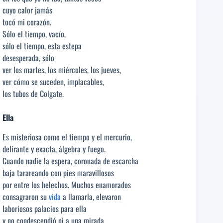
cuyo calor jamás
tocó mi corazón.
Sólo el tiempo, vacío,
sólo el tiempo, esta estepa
desesperada, sólo
ver los martes, los miércoles, los jueves,
ver cómo se suceden, implacables,
los tubos de Colgate.
Ella
Es misteriosa como el tiempo y el mercurio,
delirante y exacta, álgebra y fuego.
Cuando nadie la espera, coronada de escarcha
baja tarareando con pies maravillosos
por entre los helechos. Muchos enamorados
consagraron su
vida
a llamarla, elevaron
laboriosos palacios para ella
y no condescendió ni a una mirada.