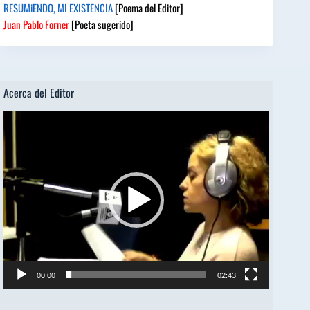
RESUMiENDO, MI EXISTENCIA
[Poema del Editor]
Juan Pablo Forner
[Poeta sugerido]
Acerca del Editor
Reproductor
de
vídeo
00:00
02:43