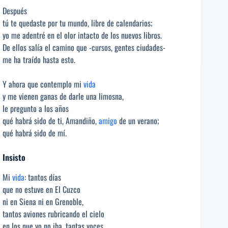
Después
tú te quedaste por tu mundo, libre de calendarios;
yo me adentré en el olor intacto de los nuevos libros.
De ellos salía el camino que -cursos, gentes ciudades-
me ha traído hasta esto.
Y ahora que contemplo mi
vida
y me vienen ganas de darle una limosna,
le pregunto a los años
qué habrá sido de ti, Amandiño,
amigo
de un verano;
qué habrá sido de mí.
Insisto
Mi
vida
: tantos días
que no estuve en El Cuzco
ni en Siena ni en Grenoble,
tantos aviones rubricando el cielo
en los que yo no iba, tantas voces