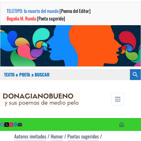
TELETIPO: la muerte del mundo
[Poema del Editor]
Begoña M. Rueda
[Poeta sugerido]
Buscar:
Botón
Saltar
...sus
al
poemas de
contenido
medio pelo
y poetas
sugeridos
Autores invitados
/
Humor
/
Poetas sugeridos
/