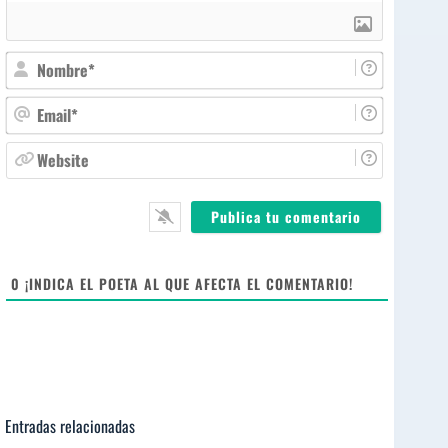
N
o
m
E
b
m
r
a
W
e
i
e
*
l
b
*
s
i
t
e
0
¡INDICA EL POETA AL QUE AFECTA EL COMENTARIO!
Entradas relacionadas