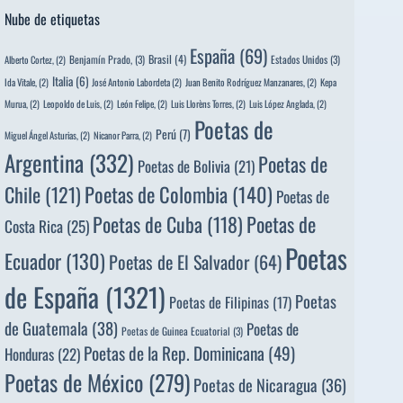
Nube de etiquetas
España
(69)
Brasil
(4)
Benjamín Prado,
(3)
Estados Unidos
(3)
Alberto Cortez,
(2)
Italia
(6)
Ida Vitale,
(2)
José Antonio Labordeta
(2)
Juan Benito Rodríguez Manzanares,
(2)
Kepa
Murua,
(2)
Leopoldo de Luis,
(2)
León Felipe,
(2)
Luis Llorèns Torres,
(2)
Luis López Anglada,
(2)
Poetas de
Perú
(7)
Miguel Ángel Asturias,
(2)
Nicanor Parra,
(2)
Argentina
(332)
Poetas de
Poetas de Bolivia
(21)
Poetas de Colombia
(140)
Chile
(121)
Poetas de
Poetas de
Poetas de Cuba
(118)
Costa Rica
(25)
Poetas
Ecuador
(130)
Poetas de El Salvador
(64)
de España
(1321)
Poetas
Poetas de Filipinas
(17)
de Guatemala
(38)
Poetas de
Poetas de Guinea Ecuatorial
(3)
Poetas de la Rep. Dominicana
(49)
Honduras
(22)
Poetas de México
(279)
Poetas de Nicaragua
(36)