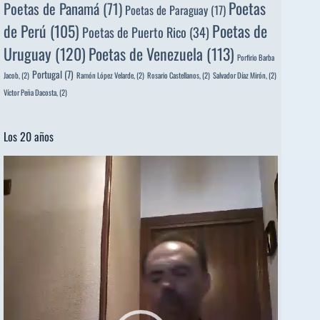
Poetas
Poetas de Panamá
(71)
Poetas de Paraguay
(17)
de Perú
(105)
Poetas de
Poetas de Puerto Rico
(34)
Uruguay
(120)
Poetas de Venezuela
(113)
Porfirio Barba
Portugal
(7)
Jacob,
(2)
Ramón López Velarde,
(2)
Rosario Castellanos,
(2)
Salvador Díaz Mirón,
(2)
Víctor Peña Dacosta,
(2)
Los 20 años
Reproductor
de
vídeo