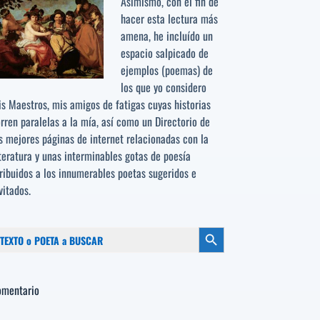
Asimismo, con el fin de
hacer esta lectura más
amena, he incluído un
espacio salpicado de
ejemplos (poemas) de
los que yo considero
s Maestros, mis amigos de fatigas cuyas historias
rren paralelas a la mía, así como un Directorio de
s mejores páginas de internet relacionadas con la
teratura y unas interminables gotas de poesía
ribuidos a los
innumerables poetas sugeridos
e
vitados.
scar:
Botón de búsqueda
omentario