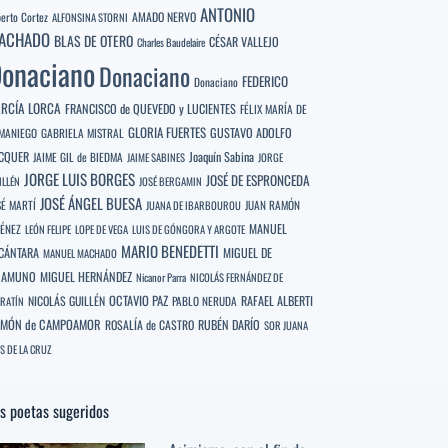
ANTONIO
berto Cortez
AMADO NERVO
ALFONSINA STORNI
ACHADO
BLAS DE OTERO
CÉSAR VALLEJO
Charles Baudelaire
onaciano
Donaciano
FEDERICO
Donaciano
RCÍA LORCA
FRANCISCO de QUEVEDO y LUCIENTES
FÉLIX MARÍA DE
GLORIA FUERTES
GUSTAVO ADOLFO
MANIEGO
GABRIELA MISTRAL
CQUER
Joaquín Sabina
JAIME GIL de BIEDMA
JAIME SABINES
JORGE
JORGE LUIS BORGES
JOSÉ DE ESPRONCEDA
ILLÉN
JOSÉ BERGAMIN
JOSÉ ÁNGEL BUESA
SÉ MARTÍ
JUAN RAMÓN
JUANA DE IBARBOUROU
MANUEL
MÉNEZ
LEÓN FELIPE
LOPE DE VEGA
LUIS DE GÓNGORA Y ARGOTE
MARIO BENEDETTI
CÁNTARA
MIGUEL DE
MANUEL MACHADO
NAMUNO
MIGUEL HERNÁNDEZ
Nicanor Parra
NICOLÁS FERNÁNDEZ DE
OCTAVIO PAZ
RAFAEL ALBERTI
NICOLÁS GUILLÉN
PABLO NERUDA
RATÍN
MÓN de CAMPOAMOR
RUBÉN DARÍO
ROSALÍA de CASTRO
SOR JUANA
S DE LA CRUZ
s poetas sugeridos