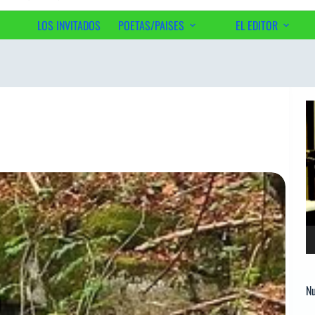
LOS INVITADOS
POETAS/PAISES
EL EDITOR
Ac
Re
d
ví
Nu