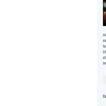
mi
co
la
Li
at
in
Bu
C