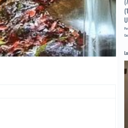
(
(
U
Por
Cas
Lo
Re
d
ví