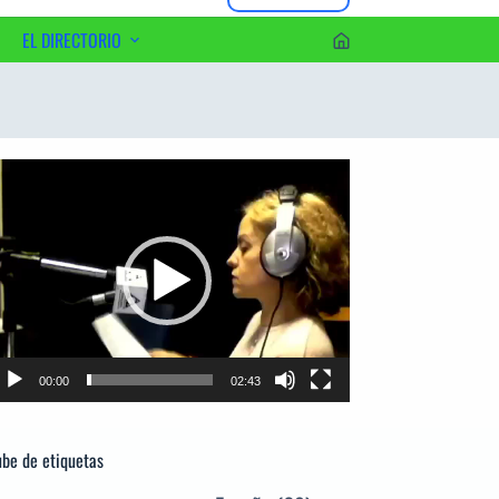
EL DIRECTORIO
erca del Editor
productor
e
deo
00:00
02:43
be de etiquetas