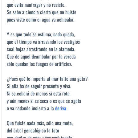
que evita naufragar y no resiste.
Se sabe a ciencia cierta que no huiste
pues viste como el agua ya achicaba.
Y es que todo se esfuma, nada queda,
que el tiempo va arrasando los vestigios
cual hojas arrastrando en la alameda.
Que de aquel deambular por la vereda
sólo quedan los fuegos de artificios.
¿Pues qué le importa al mar falte una gota?
Si ella ha de seguir presente y viva.
Ni se echará de menos si está rota
y aún menos si se seca o es que se agota
o va nadando incierta a la
deriva
.
Que fuiste nada más, sólo una mota,
del árbol genealógico la foto
que dentro de unos años será ignota.