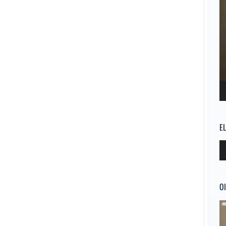
E
Re
d
au
Ol
Re
d