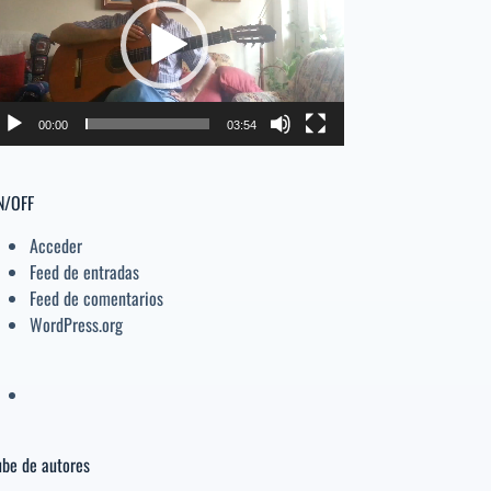
deo
el
volumen.
00:00
03:54
N/OFF
Acceder
Feed de entradas
Feed de comentarios
WordPress.org
be de autores