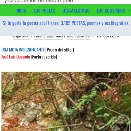
al
contenido
INICIO
LOS POETAS
LOS MAESTROS
LOS SUGERIDOS
Si te gusta la poesía aquí tienes
3,109
POETAS, poemas y sus biografías.
Espiritual
/
Poetas sugeridos
/
Sociopolítico
24/03/2026
UNA MOTA INSIGNIFICANTE
[Poema del Editor]
José Luis Quesada
[Poeta sugerido]