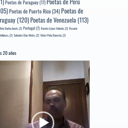
Poetas de Perú
71)
Poetas de Paraguay
(17)
105)
Poetas de
Poetas de Puerto Rico
(34)
ruguay
(120)
Poetas de Venezuela
(113)
Portugal
(7)
firio Barba Jacob,
(2)
Ramón López Velarde,
(2)
Rosario
tellanos,
(2)
Salvador Díaz Mirón,
(2)
Víctor Peña Dacosta,
(2)
s 20 años
productor
e
deo