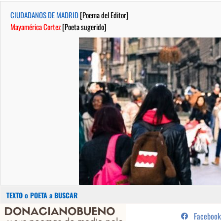
CIUDADANOS DE MADRID
[Poema del Editor]
Mayamérica Cortez
[Poeta sugerido]
Buscar:
Saltar
...sus poemas de medio pelo y
Facebook