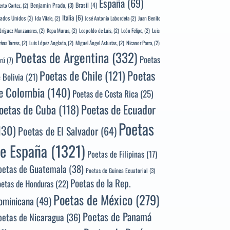
España
(69)
Brasil
(4)
Benjamín Prado,
(3)
erto Cortez,
(2)
Italia
(6)
tados Unidos
(3)
Ida Vitale,
(2)
José Antonio Labordeta
(2)
Juan Benito
ríguez Manzanares,
(2)
Kepa Murua,
(2)
Leopoldo de Luis,
(2)
León Felipe,
(2)
Luis
rèns Torres,
(2)
Luis López Anglada,
(2)
Miguel Ángel Asturias,
(2)
Nicanor Parra,
(2)
Poetas de Argentina
(332)
Poetas
rú
(7)
Poetas
Poetas de Chile
(121)
 Bolivia
(21)
e Colombia
(140)
Poetas de Costa Rica
(25)
Poetas de Ecuador
oetas de Cuba
(118)
Poetas
130)
Poetas de El Salvador
(64)
e España
(1321)
Poetas de Filipinas
(17)
oetas de Guatemala
(38)
Poetas de Guinea Ecuatorial
(3)
Poetas de la Rep.
oetas de Honduras
(22)
Poetas de México
(279)
ominicana
(49)
Poetas de Panamá
oetas de Nicaragua
(36)