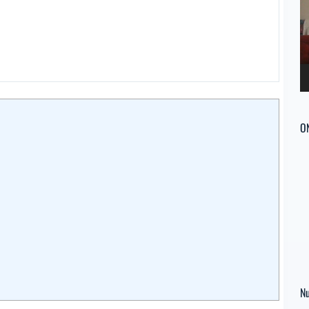
ví
O
Nu