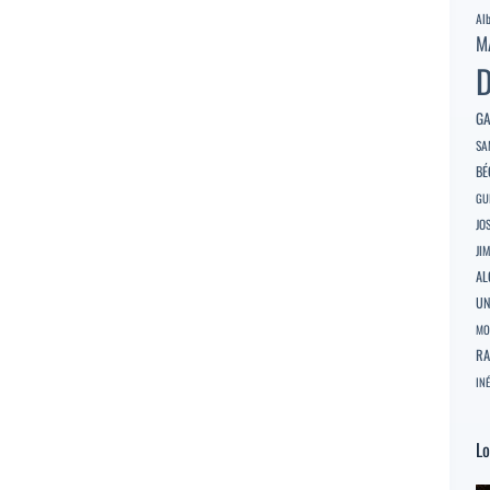
Al
M
D
GA
SA
BÉ
GU
JO
JI
AL
U
MO
RA
INÉ
Lo