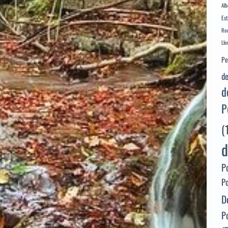
Alb
Es
Rod
Llo
Pe
de
d
P
(
d
P
P
D
P