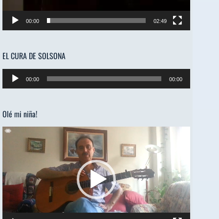
00:00
02:49
EL CURA DE SOLSONA
Reproductor
00:00
00:00
de
audio
Olé mi niña!
Reproductor
de
vídeo