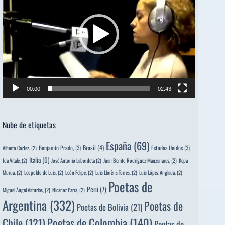
00:00
02:43
Nube de etiquetas
España
(69)
Brasil
(4)
Benjamín Prado,
(3)
Estados Unidos
(3)
Alberto Cortez,
(2)
Italia
(6)
Ida Vitale,
(2)
José Antonio Labordeta
(2)
Juan Benito Rodríguez Manzanares,
(2)
Kepa
Murua,
(2)
Leopoldo de Luis,
(2)
León Felipe,
(2)
Luis Llorèns Torres,
(2)
Luis López Anglada,
(2)
Poetas de
Perú
(7)
Miguel Ángel Asturias,
(2)
Nicanor Parra,
(2)
Argentina
(332)
Poetas de
Poetas de Bolivia
(21)
Poetas de Colombia
(140)
Chile
(121)
Poetas de