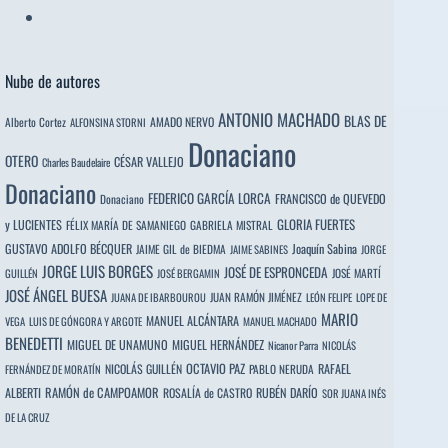
Nube de autores
ANTONIO MACHADO
BLAS DE
Alberto Cortez
AMADO NERVO
ALFONSINA STORNI
Donaciano
OTERO
CÉSAR VALLEJO
Charles Baudelaire
Donaciano
FEDERICO GARCÍA LORCA
FRANCISCO de QUEVEDO
Donaciano
y LUCIENTES
GLORIA FUERTES
FÉLIX MARÍA DE SAMANIEGO
GABRIELA MISTRAL
GUSTAVO ADOLFO BÉCQUER
Joaquín Sabina
JAIME GIL de BIEDMA
JAIME SABINES
JORGE
JORGE LUIS BORGES
JOSÉ DE ESPRONCEDA
JOSÉ MARTÍ
GUILLÉN
JOSÉ BERGAMIN
JOSÉ ÁNGEL BUESA
JUAN RAMÓN JIMÉNEZ
JUANA DE IBARBOUROU
LEÓN FELIPE
LOPE DE
MARIO
MANUEL ALCÁNTARA
VEGA
LUIS DE GÓNGORA Y ARGOTE
MANUEL MACHADO
BENEDETTI
MIGUEL DE UNAMUNO
MIGUEL HERNÁNDEZ
Nicanor Parra
NICOLÁS
OCTAVIO PAZ
RAFAEL
NICOLÁS GUILLÉN
PABLO NERUDA
FERNÁNDEZ DE MORATÍN
ALBERTI
RAMÓN de CAMPOAMOR
RUBÉN DARÍO
ROSALÍA de CASTRO
SOR JUANA INÉS
DE LA CRUZ