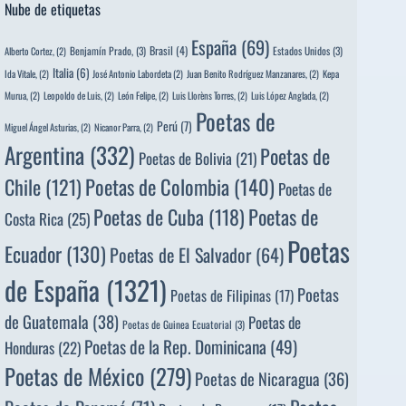
Nube de etiquetas
España
(69)
Brasil
(4)
Benjamín Prado,
(3)
Estados Unidos
(3)
Alberto Cortez,
(2)
Italia
(6)
Ida Vitale,
(2)
José Antonio Labordeta
(2)
Juan Benito Rodríguez Manzanares,
(2)
Kepa
Murua,
(2)
Leopoldo de Luis,
(2)
León Felipe,
(2)
Luis Llorèns Torres,
(2)
Luis López Anglada,
(2)
Poetas de
Perú
(7)
Miguel Ángel Asturias,
(2)
Nicanor Parra,
(2)
Argentina
(332)
Poetas de
Poetas de Bolivia
(21)
Poetas de Colombia
(140)
Chile
(121)
Poetas de
Poetas de
Poetas de Cuba
(118)
Costa Rica
(25)
Poetas
Ecuador
(130)
Poetas de El Salvador
(64)
de España
(1321)
Poetas
Poetas de Filipinas
(17)
de Guatemala
(38)
Poetas de
Poetas de Guinea Ecuatorial
(3)
Poetas de la Rep. Dominicana
(49)
Honduras
(22)
Poetas de México
(279)
Poetas de Nicaragua
(36)