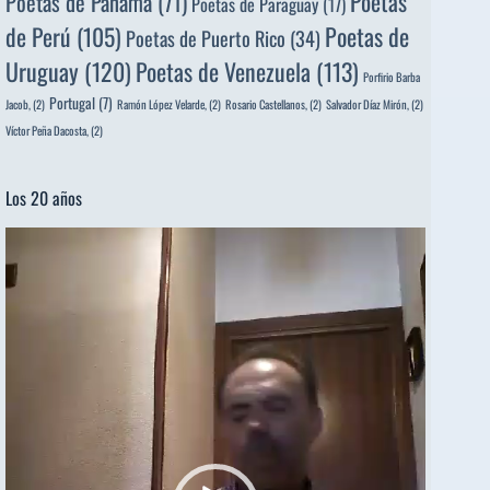
Poetas
Poetas de Panamá
(71)
Poetas de Paraguay
(17)
de Perú
(105)
Poetas de
Poetas de Puerto Rico
(34)
Uruguay
(120)
Poetas de Venezuela
(113)
Porfirio Barba
Portugal
(7)
Jacob,
(2)
Ramón López Velarde,
(2)
Rosario Castellanos,
(2)
Salvador Díaz Mirón,
(2)
Víctor Peña Dacosta,
(2)
Los 20 años
Reproductor
de
vídeo