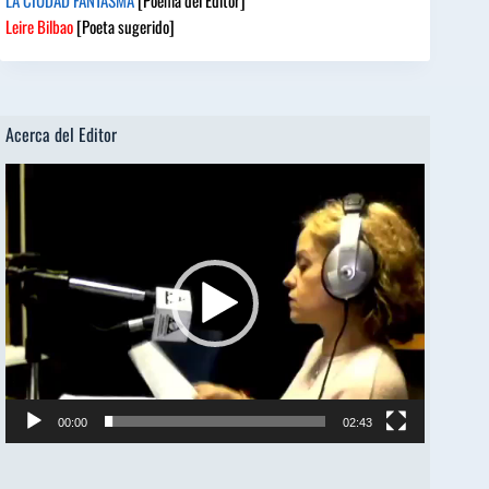
LA CIUDAD FANTASMA
[Poema del Editor]
Leire Bilbao
[Poeta sugerido]
Acerca del Editor
Reproductor
de
vídeo
00:00
02:43