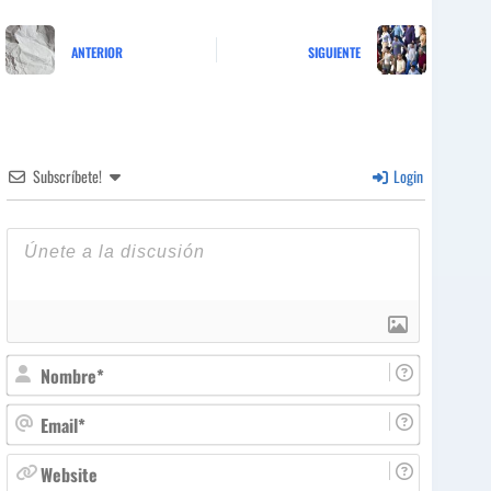
ANTERIOR
SIGUIENTE
Subscríbete!
Login
N
o
m
E
b
m
r
a
W
e
i
e