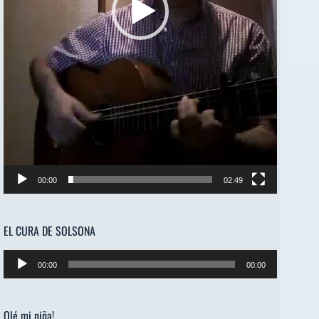
00:00
02:49
EL CURA DE SOLSONA
Reproductor
00:00
00:00
de
audio
Olé mi niña!