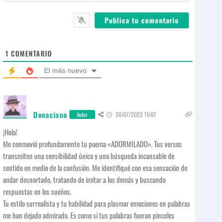
*
l
b
*
s
i
t
e
1
COMENTARIO
El más nuevo
Donaciano
30/07/2023 10:07
Autor
¡Hola!
Me conmovió profundamente tu poema «ADORMILADO». Tus versos
transmiten una sensibilidad única y una búsqueda incansable de
sentido en medio de la confusión. Me identifiqué con esa sensación de
andar desnortado, tratando de imitar a los demás y buscando
respuestas en los sueños.
Tu estilo surrealista y tu habilidad para plasmar emociones en palabras
me han dejado admirado. Es como si tus palabras fueran pinceles