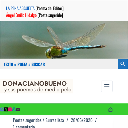
LA PENA ABSUELTA
[Poema del Editor]
Ángel Emilio Hidalgo
[Poeta sugerido]
Buscar:
Botón
Saltar
...sus
al
poemas de
contenido
medio pelo
y poetas
sugeridos
Poetas sugeridos
/
Surrealista
28/06/2026
1 comentario