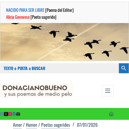
NACIDO PARA SER LIBRE
[Poema del Editor]
Alicia Genovese
[Poeta sugerido]
Buscar:
Botón
Saltar
...sus
al
poemas de
contenido
medio pelo
y poetas
sugeridos
Amor
/
Humor
/
Poetas sugeridos
07/01/2026