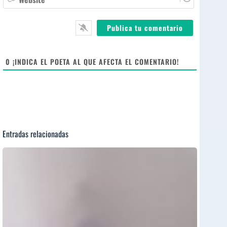
e
i
e
*
l
b
*
s
i
t
e
0
¡INDICA EL POETA AL QUE AFECTA EL COMENTARIO!
Entradas relacionadas