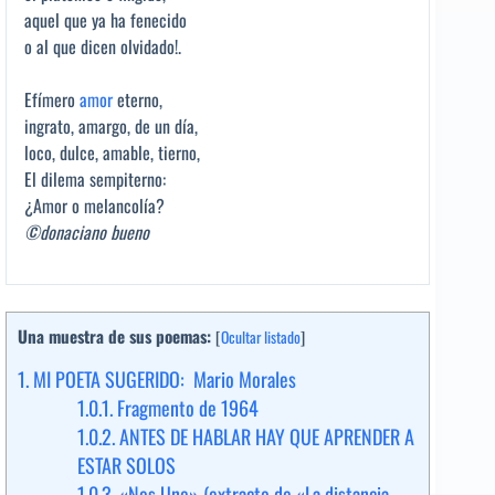
aquel que ya ha fenecido
o al que dicen olvidado!.
Efímero
amor
eterno,
ingrato, amargo, de un día,
loco, dulce, amable, tierno,
El dilema sempiterno:
¿Amor o melancolía?
©donaciano bueno
Una muestra de sus poemas:
[
Ocultar listado
]
1.
MI POETA SUGERIDO: Mario Morales
1.0.1.
Fragmento de 1964
1.0.2.
ANTES DE HABLAR HAY QUE APRENDER A
ESTAR SOLOS
1.0.3.
«Nos Une» (extracto de «La distancia