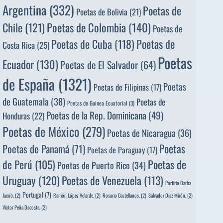
Argentina
(332)
Poetas de
Poetas de Bolivia
(21)
Poetas de Colombia
(140)
Chile
(121)
Poetas de
Poetas de
Poetas de Cuba
(118)
Costa Rica
(25)
Poetas
Ecuador
(130)
Poetas de El Salvador
(64)
de España
(1321)
Poetas
Poetas de Filipinas
(17)
de Guatemala
(38)
Poetas de
Poetas de Guinea Ecuatorial
(3)
Poetas de la Rep. Dominicana
(49)
Honduras
(22)
Poetas de México
(279)
Poetas de Nicaragua
(36)
Poetas
Poetas de Panamá
(71)
Poetas de Paraguay
(17)
de Perú
(105)
Poetas de
Poetas de Puerto Rico
(34)
Uruguay
(120)
Poetas de Venezuela
(113)
Porfirio Barba
Portugal
(7)
Jacob,
(2)
Ramón López Velarde,
(2)
Rosario Castellanos,
(2)
Salvador Díaz Mirón,
(2)
Víctor Peña Dacosta,
(2)