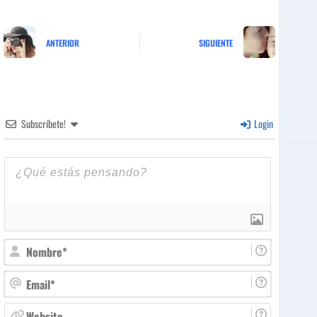
ANTERIOR
SIGUIENTE
Subscríbete!
Login
N
o
m
E
b
m
r
a
W