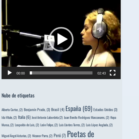
Reproductor
de
vídeo
00:00
02:43
Nube de etiquetas
España
(69)
Brasil
(4)
Benjamín Prado,
(3)
Estados Unidos
(3)
Alberto Cortez,
(2)
Italia
(6)
Ida Vitale,
(2)
José Antonio Labordeta
(2)
Juan Benito Rodríguez Manzanares,
(2)
Kepa
Murua,
(2)
Leopoldo de Luis,
(2)
León Felipe,
(2)
Luis Llorèns Torres,
(2)
Luis López Anglada,
(2)
Poetas de
Perú
(7)
Miguel Ángel Asturias,
(2)
Nicanor Parra,
(2)