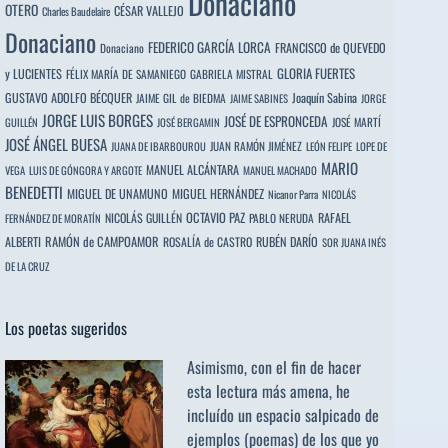
Donaciano
OTERO
CÉSAR VALLEJO
Charles Baudelaire
Donaciano
FEDERICO GARCÍA LORCA
FRANCISCO de QUEVEDO
Donaciano
y LUCIENTES
GLORIA FUERTES
FÉLIX MARÍA DE SAMANIEGO
GABRIELA MISTRAL
GUSTAVO ADOLFO BÉCQUER
Joaquín Sabina
JAIME GIL de BIEDMA
JAIME SABINES
JORGE
JORGE LUIS BORGES
JOSÉ DE ESPRONCEDA
JOSÉ MARTÍ
GUILLÉN
JOSÉ BERGAMIN
JOSÉ ÁNGEL BUESA
JUAN RAMÓN JIMÉNEZ
JUANA DE IBARBOUROU
LEÓN FELIPE
LOPE DE
MARIO
MANUEL ALCÁNTARA
VEGA
LUIS DE GÓNGORA Y ARGOTE
MANUEL MACHADO
BENEDETTI
MIGUEL DE UNAMUNO
MIGUEL HERNÁNDEZ
Nicanor Parra
NICOLÁS
OCTAVIO PAZ
RAFAEL
NICOLÁS GUILLÉN
PABLO NERUDA
FERNÁNDEZ DE MORATÍN
ALBERTI
RAMÓN de CAMPOAMOR
RUBÉN DARÍO
ROSALÍA de CASTRO
SOR JUANA INÉS
DE LA CRUZ
Los poetas sugeridos
Asimismo, con el fin de hacer
esta lectura más amena, he
incluído un espacio salpicado de
ejemplos (poemas) de los que yo