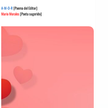
A-M-O-R
[Poema del Editor]
Mario Morales
[Poeta sugerido]