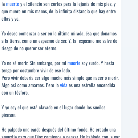
la
muerte
y el silencio son cortos para la lejanía de mis pies, y
que muero en mis manos, de la infinita distancia que hay entre
ellas y yo.
Yo deseo comenzar a ser en la última mirada, ésa que donamos
a la tierra, como un espasmo de ser. Y, tal espasmo me salve del
riesgo de no querer ser eterno.
Yo no sé morir. Sin embargo, por mi
muerte
soy zurdo. Y hasta
tengo por costumbre vivir de ese lado.
Pero vivir debería ser algo mucho más simple que nacer o morir.
Algo así como amarnos. Pero la
vida
es una estrella encendida
con un fósforo.
Y yo soy el que está clavado en el lugar donde los sueños
piensan.
He palpado una caída después del último fondo. He creado una
angustia para que Dios comience a pensar. He hablado con la voz