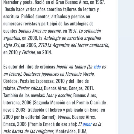
Narrador y poeta. Nació en el Gran Buenos Aires, en 1967.
Desde hace varios años coordina talleres de lectura y
escritura. Publicó cuentos, artículos y poemas en
numerosas revistas y participó de las antologías de
cuentos
Buenos Aires no duerme
, en 1997,
La selección
argentina
, en 2000, la
Antología de narrativa argentina
siglo XXI
, en 2006,
2110.La Argentina del tercer centenario
,
en 2010 y
Fetiche
, en 2014.
Es autor del libro de crónicas
Inochi wa takara (La
vida
es
un tesoro). Quinteros japoneses en Florencio Varela
,
Córdoba, Postales Japonesas, 2010 y del libro de
relatos
Ciertas chicas
, Buenos Aires, Conejos, 2011.
También de las novelas:
Leer y escribir
, Buenos Aires,
Interzona, 2006 (Segunda Mención en el Premio Clarín de
novela 2003; traducida al hebreo y publicada en Israel en
2009 por la editorial Carmel);
Veneno
, Buenos Aires,
Emecé, 2006 (Premio Emecé de ese año);
El
amor
es la
más barata de las religiones
, Montevideo, HUM,