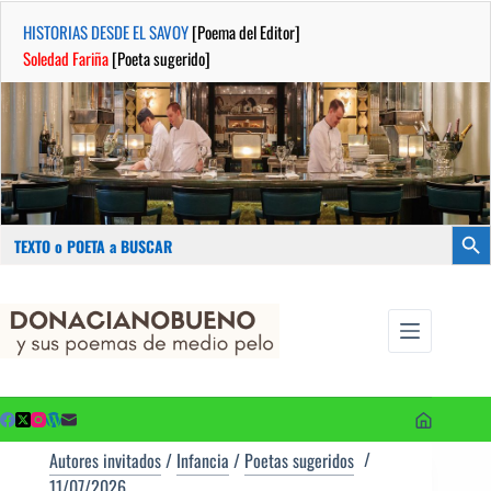
HISTORIAS DESDE EL SAVOY
[Poema del Editor]
Soledad Fariña
[Poeta sugerido]
Buscar:
Botón
Saltar
...sus
al
poemas de
contenido
medio pelo
y poetas
sugeridos
Autores invitados
/
Infancia
/
Poetas sugeridos
11/07/2026