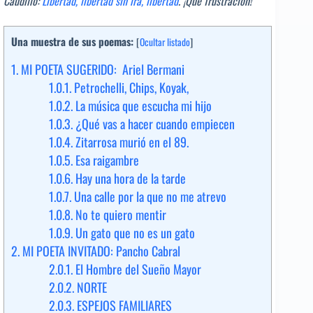
Caudillo:
Libertad, libertad sin ira, libertad
. ¡Qué frustración!
Una muestra de sus poemas:
[
Ocultar listado
]
1.
MI POETA SUGERIDO: Ariel Bermani
1.0.1.
Petrochelli, Chips, Koyak,
1.0.2.
La música que escucha mi hijo
1.0.3.
¿Qué vas a hacer cuando empiecen
1.0.4.
Zitarrosa murió en el 89.
1.0.5.
Esa raigambre
1.0.6.
Hay una hora de la tarde
1.0.7.
Una calle por la que no me atrevo
1.0.8.
No te quiero mentir
1.0.9.
Un gato que no es un gato
2.
MI POETA INVITADO: Pancho Cabral
2.0.1.
El Hombre del Sueño Mayor
2.0.2.
NORTE
2.0.3.
ESPEJOS FAMILIARES