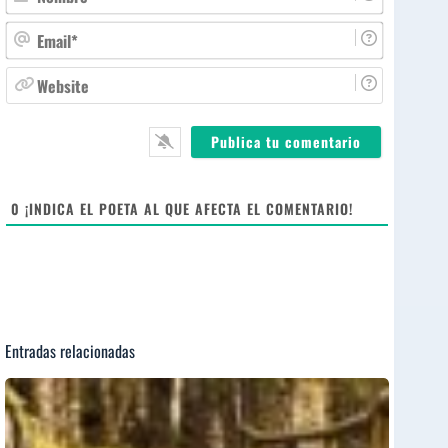
o
m
E
b
m
r
a
W
e
i
e
*
l
b
*
s
i
t
e
0
¡INDICA EL POETA AL QUE AFECTA EL COMENTARIO!
Entradas relacionadas