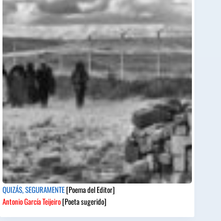
QUIZÁS, SEGURAMENTE
[Poema del Editor]
Antonio García Teijeiro
[Poeta sugerido]