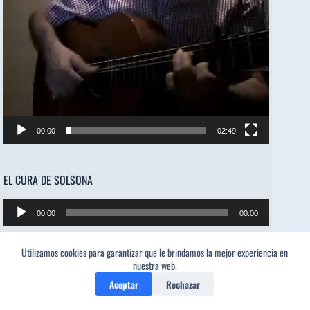
00:00
02:49
EL CURA DE SOLSONA
Reproductor
00:00
00:00
de
audio
Utilizamos cookies para garantizar que le brindamos la mejor experiencia en
Olé mi niña!
nuestra web.
Aceptar
Rechazar
Reproductor
de