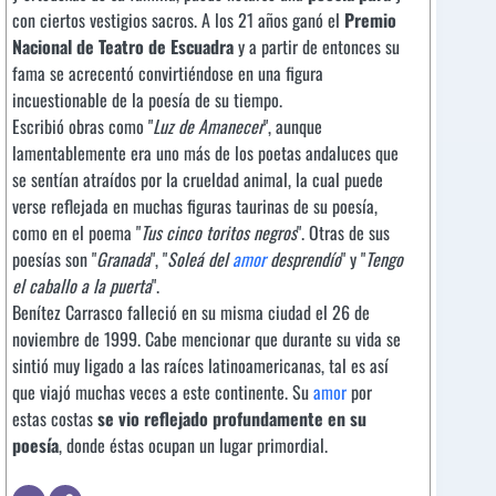
con ciertos vestigios sacros. A los 21 años ganó el
Premio
Nacional de Teatro de Escuadra
y a partir de entonces su
fama se acrecentó convirtiéndose en una figura
incuestionable de la poesía de su tiempo.
Escribió obras como "
Luz de Amanecer
", aunque
lamentablemente era uno más de los poetas andaluces que
se sentían atraídos por la crueldad animal, la cual puede
verse reflejada en muchas figuras taurinas de su poesía,
como en el poema "
Tus cinco toritos negros
". Otras de sus
poesías son "
Granada
", "
Soleá del
amor
desprendío
" y "
Tengo
el caballo a la puerta
".
Benítez Carrasco falleció en su misma ciudad el 26 de
noviembre de 1999. Cabe mencionar que durante su vida se
sintió muy ligado a las raíces latinoamericanas, tal es así
que viajó muchas veces a este continente. Su
amor
por
estas costas
se vio reflejado profundamente en su
poesía
, donde éstas ocupan un lugar primordial.