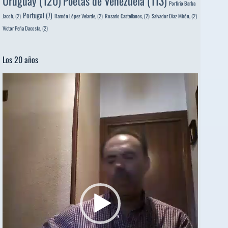
Uruguay
(120)
Poetas de Venezuela
(113)
Porfirio Barba
Portugal
(7)
Jacob,
(2)
Ramón López Velarde,
(2)
Rosario Castellanos,
(2)
Salvador Díaz Mirón,
(2)
Víctor Peña Dacosta,
(2)
Los 20 años
Reproductor
de
vídeo