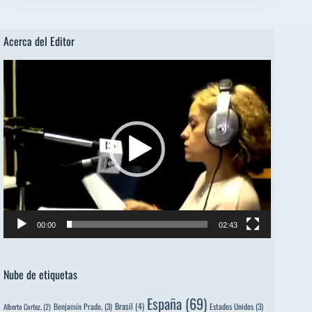
Acerca del Editor
Reproductor
de
vídeo
00:00
02:43
Nube de etiquetas
España
(69)
Brasil
(4)
Benjamín Prado,
(3)
Estados Unidos
(3)
Alberto Cortez,
(2)