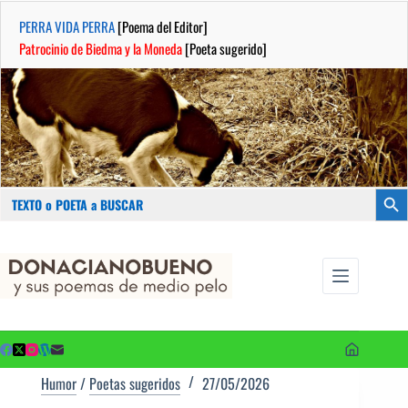
PERRA VIDA PERRA
[Poema del Editor]
Patrocinio de Biedma y la Moneda
[Poeta sugerido]
Buscar:
Botón
Saltar
...sus
al
poemas de
contenido
medio pelo
y poetas
sugeridos
Humor
/
Poetas sugeridos
27/05/2026