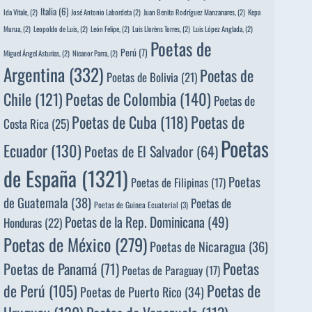
Italia
(6)
Ida Vitale,
(2)
José Antonio Labordeta
(2)
Juan Benito Rodríguez Manzanares,
(2)
Kepa
Murua,
(2)
Leopoldo de Luis,
(2)
León Felipe,
(2)
Luis Llorèns Torres,
(2)
Luis López Anglada,
(2)
Poetas de
Perú
(7)
Miguel Ángel Asturias,
(2)
Nicanor Parra,
(2)
Argentina
(332)
Poetas de
Poetas de Bolivia
(21)
Poetas de Colombia
(140)
Chile
(121)
Poetas de
Poetas de
Poetas de Cuba
(118)
Costa Rica
(25)
Poetas
Ecuador
(130)
Poetas de El Salvador
(64)
de España
(1321)
Poetas
Poetas de Filipinas
(17)
de Guatemala
(38)
Poetas de
Poetas de Guinea Ecuatorial
(3)
Poetas de la Rep. Dominicana
(49)
Honduras
(22)
Poetas de México
(279)
Poetas de Nicaragua
(36)
Poetas
Poetas de Panamá
(71)
Poetas de Paraguay
(17)
de Perú
(105)
Poetas de
Poetas de Puerto Rico
(34)