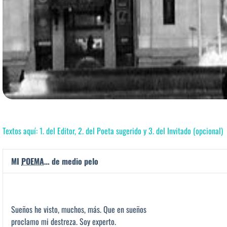
Textos aquí: 1. del Editor, 2. del Poeta sugerido y 3. del Invitado (opcional)
MI
POEMA
… de medio pelo
Sueños he visto, muchos, más. Que en sueños
proclamo mi destreza. Soy experto.