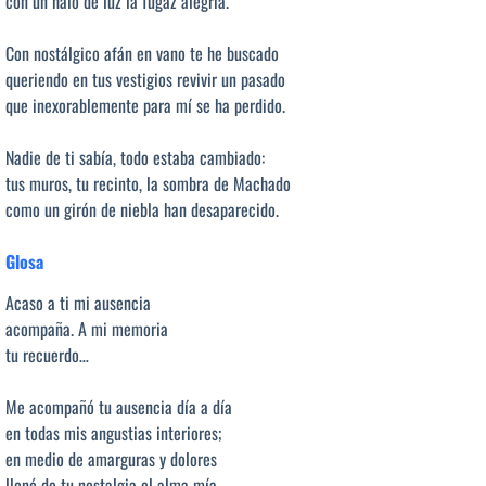
con un halo de luz la fugaz alegría.
Con nostálgico afán en vano te he buscado
queriendo en tus vestigios revivir un pasado
que inexorablemente para mí se ha perdido.
Nadie de ti sabía, todo estaba cambiado:
tus muros, tu recinto, la sombra de Machado
como un girón de niebla han desaparecido.
Glosa
Acaso a ti mi ausencia
acompaña. A mi memoria
tu recuerdo…
Me acompañó tu ausencia día a día
en todas mis angustias interiores;
en medio de amarguras y dolores
llenó de tu nostalgia el alma mía.