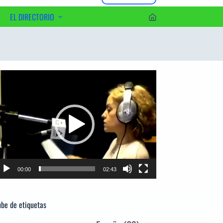
EL DIRECTORIO
erca del Editor
productor
e
deo
00:00
02:43
be de etiquetas