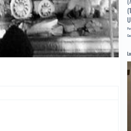
(
(
U
Por
Cas
Lo
Re
d
ví