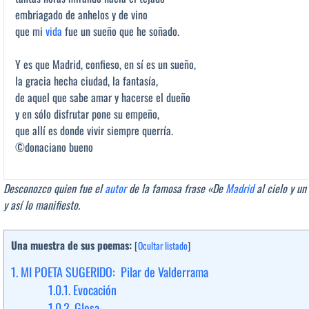
embriagado de anhelos y de vino
que mi
vida
fue un sueño que he soñado.
Y es que Madrid, confieso, en sí es un sueño,
la gracia hecha ciudad, la fantasía,
de aquel que sabe amar y hacerse el dueño
y en sólo disfrutar pone su empeño,
que allí es donde vivir siempre querría.
©donaciano bueno
Desconozco quien fue el
autor
de la famosa frase «De
Madrid
al cielo y un
y así lo manifiesto.
Una muestra de sus poemas:
[
Ocultar listado
]
1.
MI POETA SUGERIDO: Pilar de Valderrama
1.0.1.
Evocación
1.0.2.
Glosa