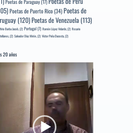
Poetas de Perú
71)
Poetas de Paraguay
(17)
105)
Poetas de
Poetas de Puerto Rico
(34)
ruguay
(120)
Poetas de Venezuela
(113)
Portugal
(7)
firio Barba Jacob,
(2)
Ramón López Velarde,
(2)
Rosario
tellanos,
(2)
Salvador Díaz Mirón,
(2)
Víctor Peña Dacosta,
(2)
s 20 años
productor
e
deo