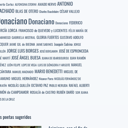
ANTONIO
berto Cortez
AMADO NERVO
ALFONSINA STORNI
ACHADO
BLAS DE OTERO
CÉSAR VALLEJO
Charles Baudelaire
onaciano
Donaciano
FEDERICO
Donaciano
RCÍA LORCA
FRANCISCO de QUEVEDO y LUCIENTES
FÉLIX MARÍA DE
GLORIA FUERTES
GUSTAVO ADOLFO
MANIEGO
GABRIELA MISTRAL
CQUER
Joaquín Sabina
JAIME GIL de BIEDMA
JAIME SABINES
JORGE
JORGE LUIS BORGES
JOSÉ DE ESPRONCEDA
ILLÉN
JOSÉ BERGAMIN
JOSÉ ÁNGEL BUESA
SÉ MARTÍ
JUAN RAMÓN
JUANA DE IBARBOUROU
MANUEL
MÉNEZ
LEÓN FELIPE
LOPE DE VEGA
LUIS DE GÓNGORA Y ARGOTE
MARIO BENEDETTI
CÁNTARA
MIGUEL DE
MANUEL MACHADO
NAMUNO
MIGUEL HERNÁNDEZ
Nicanor Parra
NICOLÁS FERNÁNDEZ DE
OCTAVIO PAZ
RAFAEL ALBERTI
NICOLÁS GUILLÉN
PABLO NERUDA
RATÍN
MÓN de CAMPOAMOR
RUBÉN DARÍO
ROSALÍA de CASTRO
SOR JUANA
S DE LA CRUZ
s poetas sugeridos