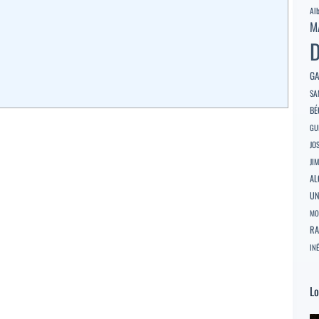
Al
M
D
GA
SA
BÉ
GU
JO
JI
AL
U
MO
RA
INÉ
Lo