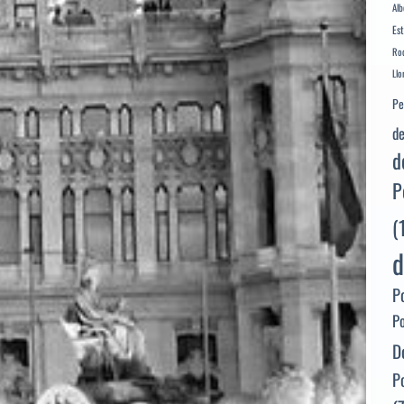
Alb
Es
Rod
Llo
Pe
de
d
P
(
d
P
P
D
P