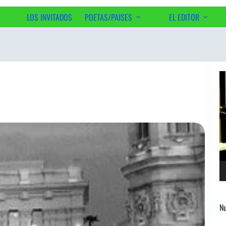
LOS INVITADOS
POETAS/PAISES
EL EDITOR
Ac
Re
d
ví
Nu