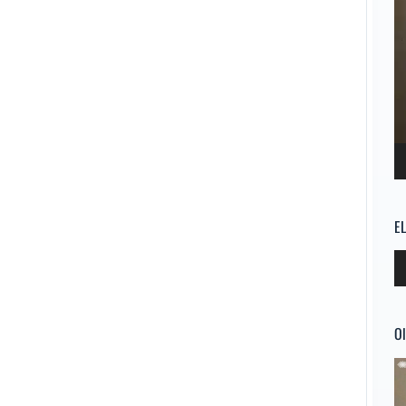
E
Re
d
au
Ol
Re
d