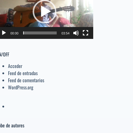
deo
el
volumen.
00:00
03:54
N/OFF
Acceder
Feed de entradas
Feed de comentarios
WordPress.org
be de autores