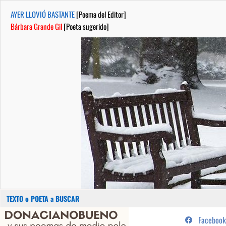
AYER LLOVIÓ BASTANTE
[Poema del Editor]
Bárbara Grande Gil
[Poeta sugerido]
Buscar:
Saltar
...sus poemas de medio pelo y
Facebook
al