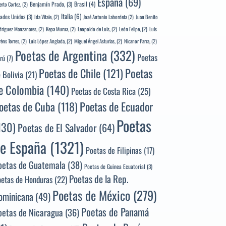
España
(69)
Brasil
(4)
Benjamín Prado,
(3)
erto Cortez,
(2)
Italia
(6)
tados Unidos
(3)
Ida Vitale,
(2)
José Antonio Labordeta
(2)
Juan Benito
ríguez Manzanares,
(2)
Kepa Murua,
(2)
Leopoldo de Luis,
(2)
León Felipe,
(2)
Luis
rèns Torres,
(2)
Luis López Anglada,
(2)
Miguel Ángel Asturias,
(2)
Nicanor Parra,
(2)
Poetas de Argentina
(332)
Poetas
rú
(7)
Poetas
Poetas de Chile
(121)
 Bolivia
(21)
e Colombia
(140)
Poetas de Costa Rica
(25)
Poetas de Ecuador
oetas de Cuba
(118)
Poetas
130)
Poetas de El Salvador
(64)
e España
(1321)
Poetas de Filipinas
(17)
oetas de Guatemala
(38)
Poetas de Guinea Ecuatorial
(3)
Poetas de la Rep.
oetas de Honduras
(22)
Poetas de México
(279)
ominicana
(49)
Poetas de Panamá
oetas de Nicaragua
(36)