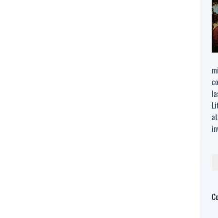
mi
co
la
Li
at
in
Bu
C