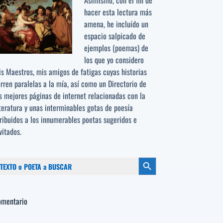
Asimismo, con el fin de
hacer esta lectura más
amena, he incluído un
espacio salpicado de
ejemplos (poemas) de
los que yo considero
s Maestros, mis amigos de fatigas cuyas historias
rren paralelas a la mía, así como un Directorio de
s mejores páginas de internet relacionadas con la
teratura y unas interminables gotas de poesía
ribuidos a los
innumerables poetas sugeridos
e
vitados.
scar:
Botón de búsqueda
omentario