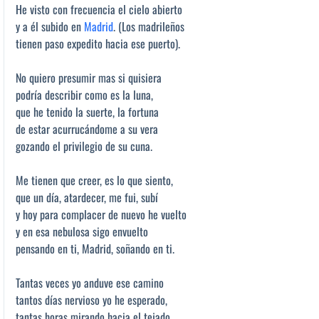
He visto con frecuencia el cielo abierto
y a él subido en
Madrid
. (Los madrileños
tienen paso expedito hacia ese puerto).
No quiero presumir mas si quisiera
podría describir como es la luna,
que he tenido la suerte, la fortuna
de estar acurrucándome a su vera
gozando el privilegio de su cuna.
Me tienen que creer, es lo que siento,
que un día, atardecer, me fui, subí
y hoy para complacer de nuevo he vuelto
y en esa nebulosa sigo envuelto
pensando en ti, Madrid, soñando en ti.
Tantas veces yo anduve ese camino
tantos días nervioso yo he esperado,
tantas horas mirando hacia el tejado