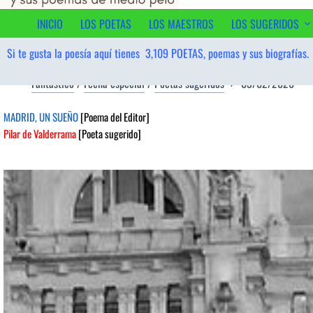
contenido
INICIO
LOS POETAS
LOS MAESTROS
LOS SUGERIDOS
Si te gusta la poesía aquí tienes
3,109
POETAS, poemas y sus biografías.
Fantástico
/
Fecha especial
/
Poetas sugeridos
03/02/2026
MADRID, UN SUEÑO
[Poema del Editor]
Pilar de Valderrama
[Poeta sugerido]