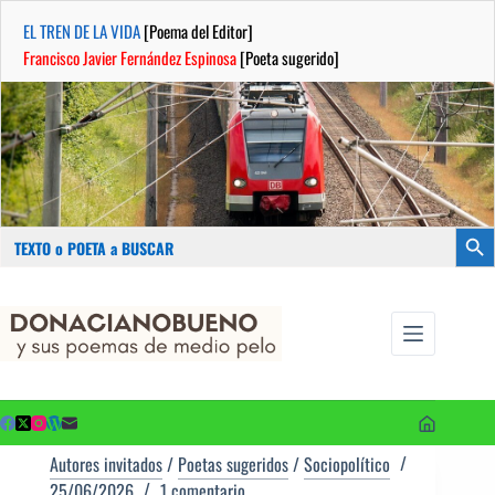
EL TREN DE LA VIDA
[Poema del Editor]
Francisco Javier Fernández Espinosa
[Poeta sugerido]
Buscar:
Botón
Saltar
...sus
al
poemas de
contenido
medio pelo
y poetas
sugeridos
Autores invitados
/
Poetas sugeridos
/
Sociopolítico
25/06/2026
1 comentario