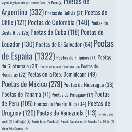
Poetas de
Perú
(7)
Miguel Ángel Asturias,
(2)
Nicanor Parra,
(2)
Argentina
(332)
Poetas de
Poetas de Bolivia
(21)
Poetas de Colombia
(140)
Chile
(121)
Poetas de
Poetas de
Poetas de Cuba
(118)
Costa Rica
(25)
Poetas
Ecuador
(130)
Poetas de El Salvador
(64)
de España
(1322)
Poetas
Poetas de Filipinas
(17)
de Guatemala
(38)
Poetas de
Poetas de Guinea Ecuatorial
(3)
Poetas de la Rep. Dominicana
(49)
Honduras
(22)
Poetas de México
(279)
Poetas de Nicaragua
(36)
Poetas
Poetas de Panamá
(71)
Poetas de Paraguay
(17)
de Perú
(105)
Poetas de
Poetas de Puerto Rico
(34)
Uruguay
(120)
Poetas de Venezuela
(113)
Porfirio Barba
Portugal
(7)
Jacob,
(2)
Ramón López Velarde,
(2)
Rosario Castellanos,
(2)
Salvador Díaz Mirón,
(2)
Víctor Peña Dacosta,
(2)