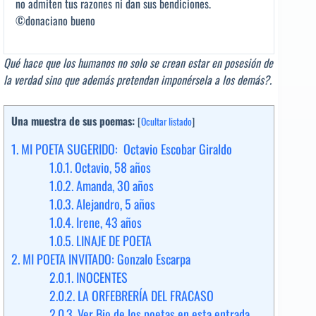
no admiten tus razones ni dan sus bendiciones.
©donaciano bueno
Qué hace que los humanos no solo se crean estar en posesión de
la verdad
sino que además pretendan imponérsela a los demás?.
Una muestra de sus poemas:
[
Ocultar listado
]
1.
MI POETA SUGERIDO: Octavio Escobar Giraldo
1.0.1.
Octavio, 58 años
1.0.2.
Amanda, 30 años
1.0.3.
Alejandro, 5 años
1.0.4.
Irene, 43 años
1.0.5.
LINAJE DE POETA
2.
MI POETA INVITADO: Gonzalo Escarpa
2.0.1.
INOCENTES
2.0.2.
LA ORFEBRERÍA DEL FRACASO
2.0.3.
Ver Bio de los poetas en esta entrada