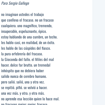
Para Sergio Gallego
no imaginan ustedes el trabajo
que conlleva el fracaso. no un fracaso
cualquiera. uno magnífico, tremendo,
insuperable, espeluznante, épico.
estoy hablando de una cumbre, un techo.
les hablo casi, en realidad, de un éxito.
les hablo de las cúspides del fiasco.
la pura orfebrería del fracaso.
la Gioconda del fallo. el Miles del mal
hacer. dolce far brutto. un tremedal
inhóspito que no debiera haber
salido nunca de cerebro humano.
pero salió. salió, una y otra vez.
se repitió. pifió. se volvió a hacer.
una vez más. y otra. y otra más.
no aprende esa lección quien lo hace mal.
no fracases mejor: mejor, fracasa.