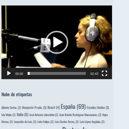
Reproductor
de
vídeo
00:00
02:43
Nube de etiquetas
España
(69)
Brasil
(4)
Benjamín Prado,
(3)
Estados Unidos
(3)
Alberto Cortez,
(2)
Italia
(6)
Ida Vitale,
(2)
José Antonio Labordeta
(2)
Juan Benito Rodríguez Manzanares,
(2)
Kepa
Murua,
(2)
Leopoldo de Luis,
(2)
León Felipe,
(2)
Luis Llorèns Torres,
(2)
Luis López Anglada,
(2)