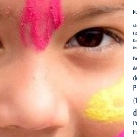
Nu
Alb
Es
Rod
Llo
Pe
de
d
P
(
d
P
P