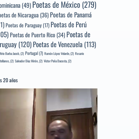
Poetas de México
(279)
ominicana
(49)
Poetas de Panamá
oetas de Nicaragua
(36)
Poetas de Perú
71)
Poetas de Paraguay
(17)
105)
Poetas de
Poetas de Puerto Rico
(34)
ruguay
(120)
Poetas de Venezuela
(113)
Portugal
(7)
firio Barba Jacob,
(2)
Ramón López Velarde,
(2)
Rosario
tellanos,
(2)
Salvador Díaz Mirón,
(2)
Víctor Peña Dacosta,
(2)
s 20 años
productor
e
deo