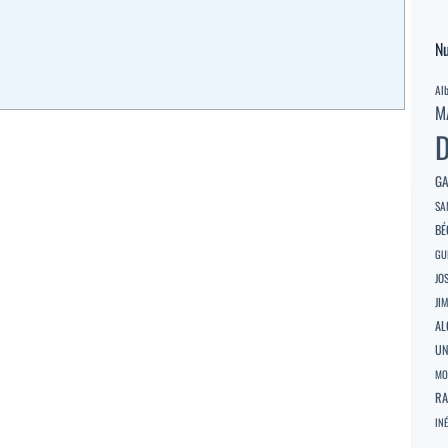
Nu
Al
M
D
GA
SA
BÉ
GU
JO
JI
AL
U
MO
RA
INÉ