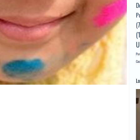
D
P
(
(
U
Por
Cas
Lo
Re
d
ví