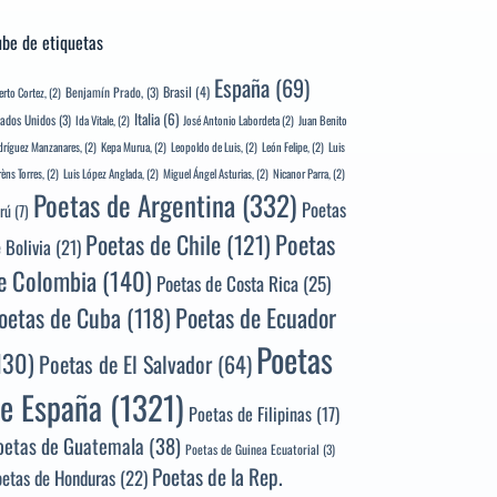
be de etiquetas
España
(69)
Brasil
(4)
Benjamín Prado,
(3)
erto Cortez,
(2)
Italia
(6)
tados Unidos
(3)
Ida Vitale,
(2)
José Antonio Labordeta
(2)
Juan Benito
ríguez Manzanares,
(2)
Kepa Murua,
(2)
Leopoldo de Luis,
(2)
León Felipe,
(2)
Luis
rèns Torres,
(2)
Luis López Anglada,
(2)
Miguel Ángel Asturias,
(2)
Nicanor Parra,
(2)
Poetas de Argentina
(332)
Poetas
rú
(7)
Poetas
Poetas de Chile
(121)
 Bolivia
(21)
e Colombia
(140)
Poetas de Costa Rica
(25)
Poetas de Ecuador
oetas de Cuba
(118)
Poetas
130)
Poetas de El Salvador
(64)
e España
(1321)
Poetas de Filipinas
(17)
oetas de Guatemala
(38)
Poetas de Guinea Ecuatorial
(3)
Poetas de la Rep.
oetas de Honduras
(22)