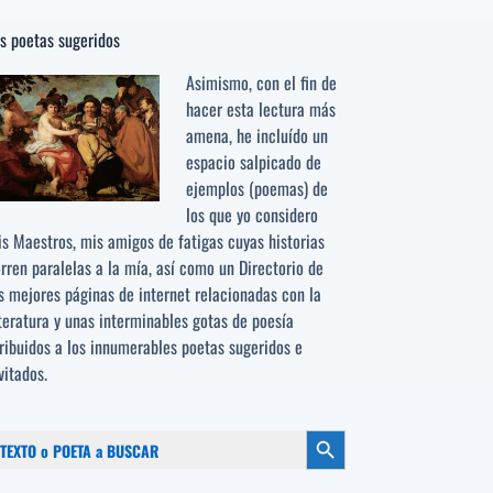
s poetas sugeridos
Asimismo, con el fin de
hacer esta lectura más
amena, he incluído un
espacio salpicado de
ejemplos (poemas) de
los que yo considero
s Maestros, mis amigos de fatigas cuyas historias
rren paralelas a la mía, así como un Directorio de
s mejores páginas de internet relacionadas con la
teratura y unas interminables gotas de poesía
ribuidos a los
innumerables poetas sugeridos
e
vitados.
scar:
Botón de búsqueda