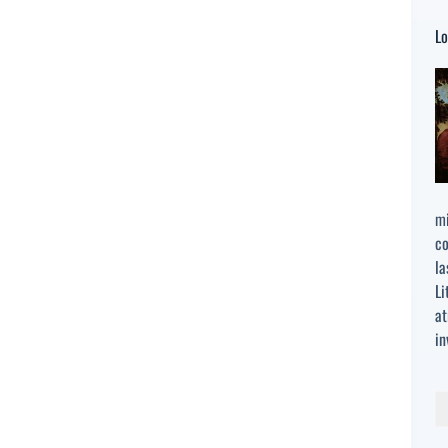
Lo
mi
co
la
Li
at
in
Bu