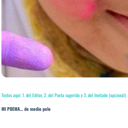
Textos aquí: 1. del Editor, 2. del Poeta sugerido y 3. del Invitado (opcional)
MI POEMA… de medio pelo