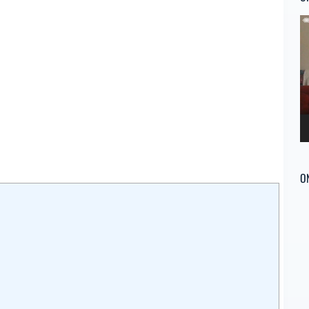
Re
d
ví
O