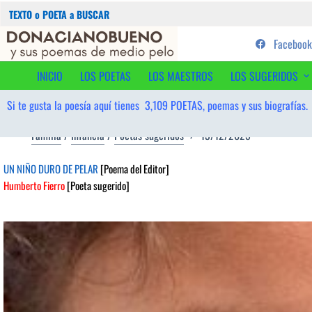
Buscar:
Saltar
...sus poemas de medio pelo y
Facebook
al
contenido
INICIO
LOS POETAS
LOS MAESTROS
LOS SUGERIDOS
Si te gusta la poesía aquí tienes
3,109
POETAS, poemas y sus biografías.
Familia
/
Infancia
/
Poetas sugeridos
13/12/2025
UN NIÑO DURO DE PELAR
[Poema del Editor]
Humberto Fierro
[Poeta sugerido]