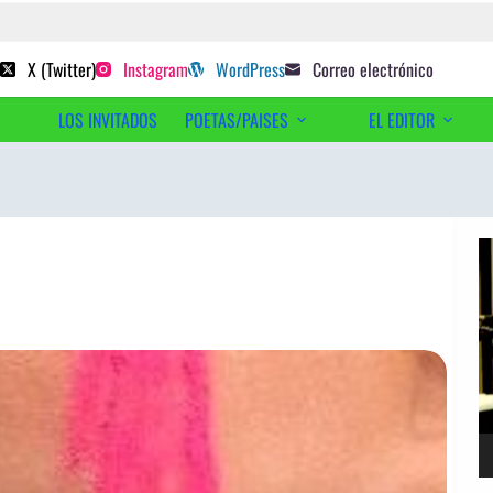
 poetas sugeridos
X (Twitter)
Instagram
WordPress
Correo electrónico
LOS INVITADOS
POETAS/PAISES
EL EDITOR
Ac
Re
d
ví