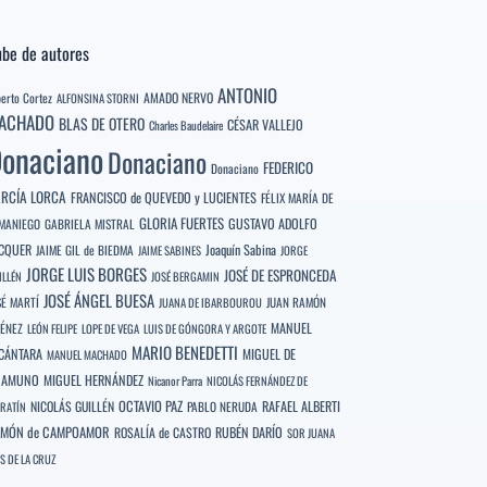
be de autores
ANTONIO
berto Cortez
AMADO NERVO
ALFONSINA STORNI
ACHADO
BLAS DE OTERO
CÉSAR VALLEJO
Charles Baudelaire
onaciano
Donaciano
FEDERICO
Donaciano
RCÍA LORCA
FRANCISCO de QUEVEDO y LUCIENTES
FÉLIX MARÍA DE
GLORIA FUERTES
GUSTAVO ADOLFO
MANIEGO
GABRIELA MISTRAL
CQUER
Joaquín Sabina
JAIME GIL de BIEDMA
JAIME SABINES
JORGE
JORGE LUIS BORGES
JOSÉ DE ESPRONCEDA
ILLÉN
JOSÉ BERGAMIN
JOSÉ ÁNGEL BUESA
SÉ MARTÍ
JUAN RAMÓN
JUANA DE IBARBOUROU
MANUEL
MÉNEZ
LEÓN FELIPE
LOPE DE VEGA
LUIS DE GÓNGORA Y ARGOTE
MARIO BENEDETTI
CÁNTARA
MIGUEL DE
MANUEL MACHADO
NAMUNO
MIGUEL HERNÁNDEZ
Nicanor Parra
NICOLÁS FERNÁNDEZ DE
OCTAVIO PAZ
RAFAEL ALBERTI
NICOLÁS GUILLÉN
PABLO NERUDA
RATÍN
MÓN de CAMPOAMOR
RUBÉN DARÍO
ROSALÍA de CASTRO
SOR JUANA
S DE LA CRUZ