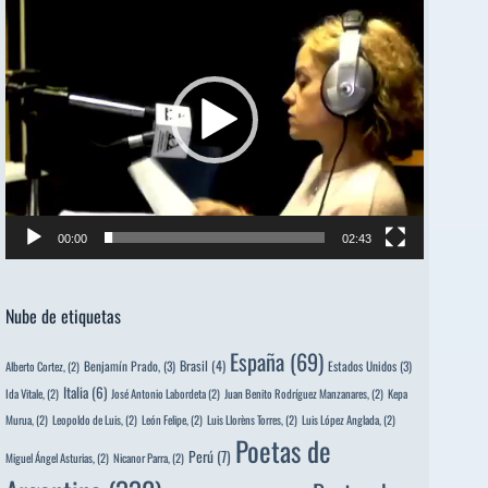
de
vídeo
00:00
02:43
Nube de etiquetas
España
(69)
Brasil
(4)
Benjamín Prado,
(3)
Estados Unidos
(3)
Alberto Cortez,
(2)
Italia
(6)
Ida Vitale,
(2)
José Antonio Labordeta
(2)
Juan Benito Rodríguez Manzanares,
(2)
Kepa
Murua,
(2)
Leopoldo de Luis,
(2)
León Felipe,
(2)
Luis Llorèns Torres,
(2)
Luis López Anglada,
(2)
Poetas de
Perú
(7)
Miguel Ángel Asturias,
(2)
Nicanor Parra,
(2)