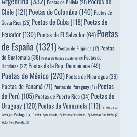
Argentina
(332)
Poetas de
Poetas de Bolivia
(21)
Poetas de Colombia
(140)
Chile
(121)
Poetas de
Poetas de
Poetas de Cuba
(118)
Costa Rica
(25)
Poetas
Ecuador
(130)
Poetas de El Salvador
(64)
de España
(1321)
Poetas
Poetas de Filipinas
(17)
de Guatemala
(38)
Poetas de
Poetas de Guinea Ecuatorial
(3)
Poetas de la Rep. Dominicana
(49)
Honduras
(22)
Poetas de México
(279)
Poetas de Nicaragua
(36)
Poetas
Poetas de Panamá
(71)
Poetas de Paraguay
(17)
de Perú
(105)
Poetas de
Poetas de Puerto Rico
(34)
Uruguay
(120)
Poetas de Venezuela
(113)
Porfirio Barba
Portugal
(7)
Jacob,
(2)
Ramón López Velarde,
(2)
Rosario Castellanos,
(2)
Salvador Díaz Mirón,
(2)
Víctor Peña Dacosta,
(2)