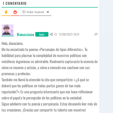
e
1
COMENTARIO
El más nuevo
Donaciano
12/08/2023 18:31
Autor
Hola, donaciano,
Me ha encantado tu poema «Personajes de tipos diferentes». Tu
habilidad para plasmar la complejidad de nuestros políticos con
metáforas ingeniosas es admirable. Realmente capturaste la esencia de
cómo se mueven y actúan, y cómo a menudo nos cautivan con sus
promesas y profecías.
También me llamó la atención la cita que compartiste: «¿A qué se
deberá que los políticos en todas partes gocen de tan mala
reputación?» Es una pregunta interesante que nos hace reflexionar
sobre el papel y la percepción de los políticos en la sociedad.
Sigue adelante con tu poesía y perspicacia. Estoy deseando leer más de
tus creaciones. ¡Gracias por compartir tu talento con nosotros!