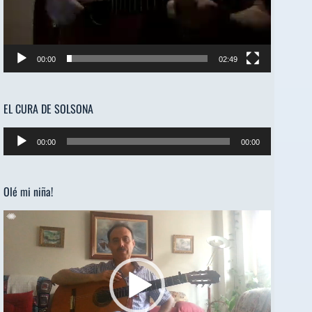
00:00
02:49
EL CURA DE SOLSONA
Reproductor
00:00
00:00
de
audio
Olé mi niña!
Reproductor
de
vídeo