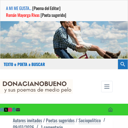
A MI ME GUSTA…
[Poema del Editor]
Román Mayorga Rivas
[Poeta sugerido]
Buscar:
Botón
Saltar
...sus
al
poemas de
contenido
medio pelo
y poetas
sugeridos
Autores invitados
/
Poetas sugeridos
/
Sociopolítico
09/07/2026
1 comentario