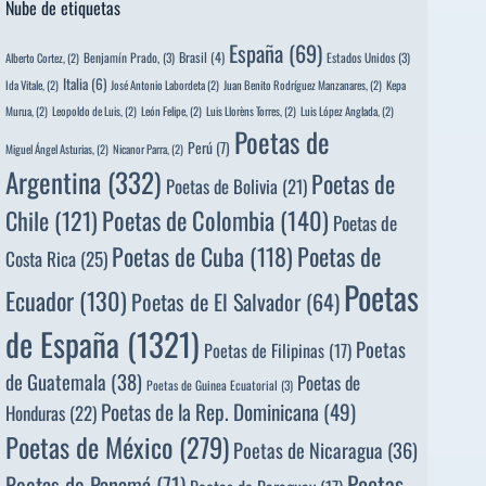
Nube de etiquetas
España
(69)
Brasil
(4)
Benjamín Prado,
(3)
Estados Unidos
(3)
Alberto Cortez,
(2)
Italia
(6)
Ida Vitale,
(2)
José Antonio Labordeta
(2)
Juan Benito Rodríguez Manzanares,
(2)
Kepa
Murua,
(2)
Leopoldo de Luis,
(2)
León Felipe,
(2)
Luis Llorèns Torres,
(2)
Luis López Anglada,
(2)
Poetas de
Perú
(7)
Miguel Ángel Asturias,
(2)
Nicanor Parra,
(2)
Argentina
(332)
Poetas de
Poetas de Bolivia
(21)
Poetas de Colombia
(140)
Chile
(121)
Poetas de
Poetas de
Poetas de Cuba
(118)
Costa Rica
(25)
Poetas
Ecuador
(130)
Poetas de El Salvador
(64)
de España
(1321)
Poetas
Poetas de Filipinas
(17)
de Guatemala
(38)
Poetas de
Poetas de Guinea Ecuatorial
(3)
Poetas de la Rep. Dominicana
(49)
Honduras
(22)
Poetas de México
(279)
Poetas de Nicaragua
(36)
Poetas
Poetas de Panamá
(71)