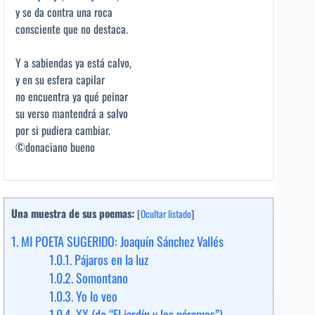
y se da contra una roca
consciente que no destaca.
Y a sabiendas ya está calvo,
y en su esfera capilar
no encuentra ya qué peinar
su verso mantendrá a salvo
por si pudiera cambiar.
©donaciano bueno
Una muestra de sus poemas:
[
Ocultar listado
]
1.
MI POETA SUGERIDO: Joaquín Sánchez Vallés
1.0.1.
Pájaros en la luz
1.0.2.
Somontano
1.0.3.
Yo lo veo
1.0.4.
XX (de “El jardín y los páramos”)