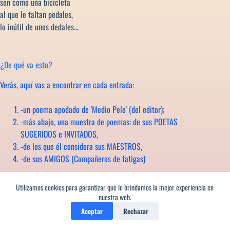
son como una bicicleta
al que le faltan pedales,
lo inútil de unos dedales...
¿De qué va esto?
Verás, aquí vas a encontrar en cada entrada:
-un poema apodado de 'Medio Pelo' (del editor);
-más abajo, una muestra de poemas: de sus POETAS
SUGERIDOS e INVITADOS,
-de los que él considera sus MAESTROS,
-de sus AMIGOS (Compañeros de fatigas)
Todos con sus Biografías
Utilizamos cookies para garantizar que le brindamos la mejor experiencia en
y enlaces a sus páginas, si las tienen
nuestra web.
y a las editoriales, si se conocen
Aceptar
Rechazar
Gratis et amore