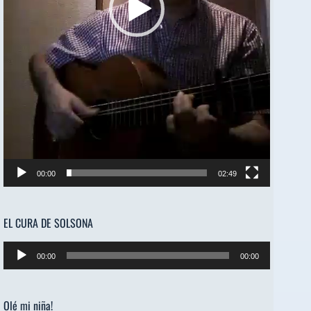
00:00
02:49
EL CURA DE SOLSONA
Reproductor
00:00
00:00
de
audio
Olé mi niña!