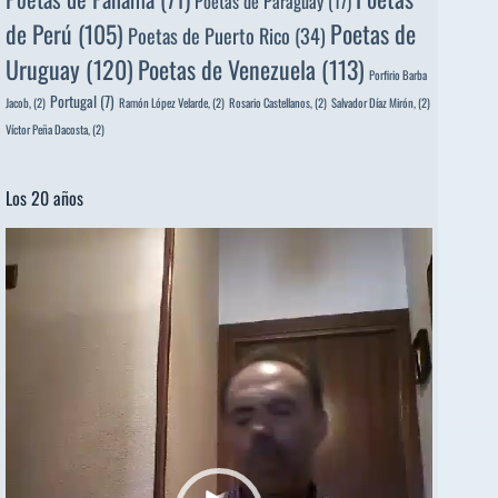
Poetas de Paraguay
(17)
de Perú
(105)
Poetas de
Poetas de Puerto Rico
(34)
Uruguay
(120)
Poetas de Venezuela
(113)
Porfirio Barba
Portugal
(7)
Jacob,
(2)
Ramón López Velarde,
(2)
Rosario Castellanos,
(2)
Salvador Díaz Mirón,
(2)
Víctor Peña Dacosta,
(2)
Los 20 años
Reproductor
de
vídeo