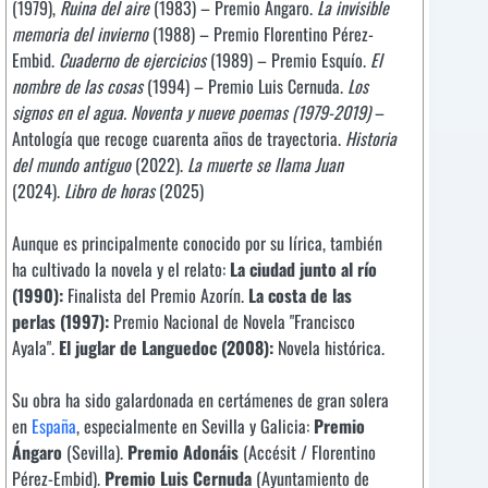
(1979),
Ruina del aire
(1983) – Premio Ángaro.
La invisible
memoria del invierno
(1988) – Premio Florentino Pérez-
Embid.
Cuaderno de ejercicios
(1989) – Premio Esquío.
El
nombre de las cosas
(1994) – Premio Luis Cernuda.
Los
signos en el agua. Noventa y nueve poemas (1979-2019)
–
Antología que recoge cuarenta años de trayectoria.
Historia
del mundo antiguo
(2022).
La muerte se llama Juan
(2024).
Libro de horas
(2025)
Aunque es principalmente conocido por su lírica, también
ha cultivado la novela y el relato:
La ciudad junto al río
(1990):
Finalista del Premio Azorín.
La costa de las
perlas (1997):
Premio Nacional de Novela "Francisco
Ayala".
El juglar de Languedoc (2008):
Novela histórica.
Su obra ha sido galardonada en certámenes de gran solera
en
España
, especialmente en Sevilla y Galicia:
Premio
Ángaro
(Sevilla).
Premio Adonáis
(Accésit / Florentino
Pérez-Embid).
Premio Luis Cernuda
(Ayuntamiento de