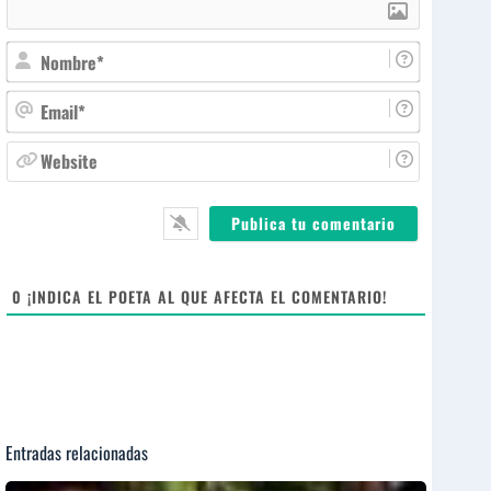
N
o
m
E
b
m
r
a
W
e
i
e
*
l
b
*
s
i
t
e
0
¡INDICA EL POETA AL QUE AFECTA EL COMENTARIO!
Entradas relacionadas