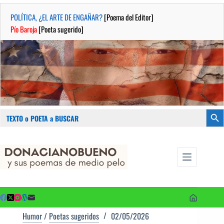
POLÍTICA, ¿EL ARTE DE ENGAÑAR?
[Poema del Editor]
Pío Baroja
[Poeta sugerido]
Buscar:
Botón
Saltar
...sus
al
poemas de
contenido
medio pelo
y poetas
sugeridos
Humor
/
Poetas sugeridos
02/05/2026