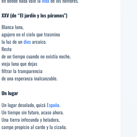
en donde nada vale la
vida
de los hombres.
XXV (de “El jardín y los páramos”)
Blanca luna,
agujero en el cielo que trasmina
la luz de un
dios
arcaico.
Resto
de un tiempo cuando no existía noche,
vieja luna que dejas
filtrar la transparencia
de una esperanza inalcanzable.
Un lugar
Un lugar desolado, quizá
España
.
Un tiempo sin futuro, acaso ahora.
Una tierra infecunda y heladora,
campo propicio al cardo y la cizaña.