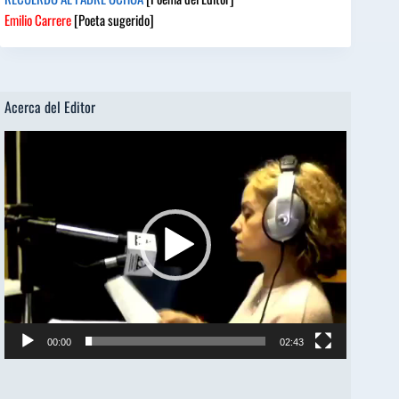
Emilio Carrere
[Poeta sugerido]
Acerca del Editor
Reproductor
de
vídeo
00:00
02:43