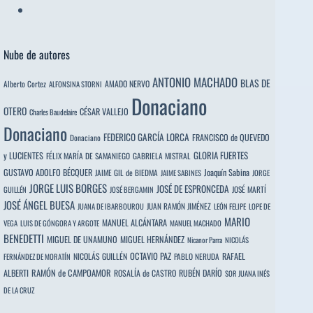
Nube de autores
ANTONIO MACHADO
BLAS DE
Alberto Cortez
AMADO NERVO
ALFONSINA STORNI
Donaciano
OTERO
CÉSAR VALLEJO
Charles Baudelaire
Donaciano
FEDERICO GARCÍA LORCA
FRANCISCO de QUEVEDO
Donaciano
y LUCIENTES
GLORIA FUERTES
FÉLIX MARÍA DE SAMANIEGO
GABRIELA MISTRAL
GUSTAVO ADOLFO BÉCQUER
Joaquín Sabina
JAIME GIL de BIEDMA
JAIME SABINES
JORGE
JORGE LUIS BORGES
JOSÉ DE ESPRONCEDA
JOSÉ MARTÍ
GUILLÉN
JOSÉ BERGAMIN
JOSÉ ÁNGEL BUESA
JUAN RAMÓN JIMÉNEZ
JUANA DE IBARBOUROU
LEÓN FELIPE
LOPE DE
MARIO
MANUEL ALCÁNTARA
VEGA
LUIS DE GÓNGORA Y ARGOTE
MANUEL MACHADO
BENEDETTI
MIGUEL DE UNAMUNO
MIGUEL HERNÁNDEZ
Nicanor Parra
NICOLÁS
OCTAVIO PAZ
RAFAEL
NICOLÁS GUILLÉN
PABLO NERUDA
FERNÁNDEZ DE MORATÍN
ALBERTI
RAMÓN de CAMPOAMOR
RUBÉN DARÍO
ROSALÍA de CASTRO
SOR JUANA INÉS
DE LA CRUZ