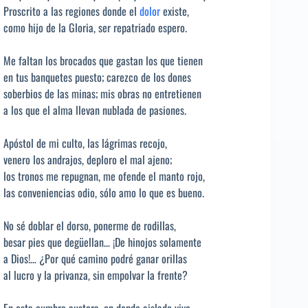
Proscrito a las regiones donde el
dolor
existe,
como hijo de la Gloria, ser repatriado espero.
Me faltan los brocados que gastan los que tienen
en tus banquetes puesto; carezco de los dones
soberbios de las minas; mis obras no entretienen
a los que el alma llevan nublada de pasiones.
Apóstol de mi culto, las lágrimas recojo,
venero los andrajos, deploro el mal ajeno;
los tronos me repugnan, me ofende el manto rojo,
las conveniencias odio, sólo amo lo que es bueno.
No sé doblar el dorso, ponerme de rodillas,
besar pies que degüellan… ¡De hinojos solamente
a Dios!… ¿Por qué camino podré ganar orillas
al lucro y la privanza, sin empolvar la frente?
En esta cumbre austera, en donde aislado vivo,