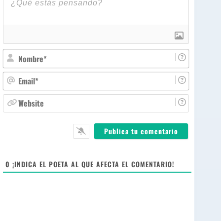
N
o
m
E
b
m
r
a
W
e
i
e
*
l
b
*
s
i
t
e
0
¡INDICA EL POETA AL QUE AFECTA EL COMENTARIO!