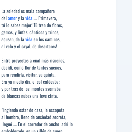
La soledad es mala compañera
del
amor
y la
vida
…. Primavera,
tú lo sabes mejor! Tú tren de flores,
gemas, y linfas; cánticos y trinos,
acusan, de la
vida
en los caminos,
al velo y el sayal, de desertores!
Entre proyectos a cual más risueños,
decidí, como flor de tantos sueños,
para rendirla, visitar. su quinta.
Era ya medio día, el sol caldeaba;
y por tras de los· montes asomaba
de blancas nubes una leve cinta.
Fingiendo estar de caza, la escopeta
al hombro, lleno de ansiedad secreta,
llegué …. En el corredor de ancho ladrillo
embaldosado, en un sillón de cuero,