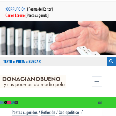
¡CORRUPCIÓN!
[Poema del Editor]
Carlos Loreiro
[Poeta sugerido]
Buscar:
Botón
Saltar
...sus
al
poemas de
contenido
medio pelo
y poetas
sugeridos
Poetas sugeridos
/
Reflexión
/
Sociopolítico