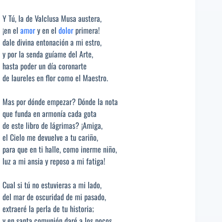
Y Tú, la de Valclusa Musa austera,
¡en el
amor
y en el
dolor
primera!
dale divina entonación a mi estro,
y por la senda guíame del Arte,
hasta poder un día coronarte
de laureles en flor como el Maestro.
Mas por dónde empezar? Dónde la nota
que funda en armonía cada gota
de este libro de lágrimas? ¡Amiga,
el Cielo me devuelve a tu cariño,
para que en ti halle, como inerme niño,
luz a mi ansia y reposo a mi fatiga!
Cual si tú no estuvieras a mi lado,
del mar de oscuridad de mi pasado,
extraeré la perla de tu historia;
y en santa comunión daré a los pocos