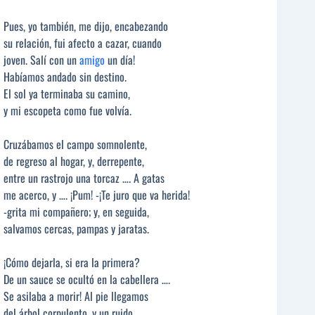
Pues, yo también, me dijo, encabezando
su relación, fui afecto a cazar, cuando
joven. Salí con un
amigo
un día!
Habíamos andado sin destino.
El sol ya terminaba su camino,
y mi escopeta como fue volvía.
Cruzábamos el campo somnolente,
de regreso al hogar, y, derrepente,
entre un rastrojo una torcaz …. A gatas
me acerco, y …. ¡Pum! -¡Te juro que va herida!
-grita mi compañero; y, en seguida,
salvamos cercas, pampas y jaratas.
¡Cómo dejarla, si era la primera?
De un sauce se ocultó en la cabellera ….
Se asilaba a morir! Al pie llegamos
del árbol corpulento, y un ruido,