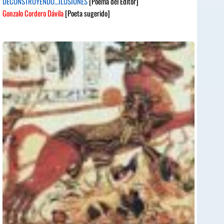
DECONSTRUYENDO…ILUSIONES
[Poema del Editor]
Gonzalo Cordero Dávila
[Poeta sugerido]