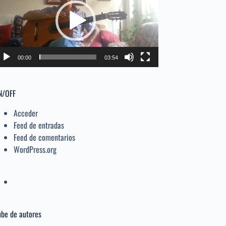
deo
el
volumen.
00:00
03:54
N/OFF
Acceder
Feed de entradas
Feed de comentarios
WordPress.org
be de autores