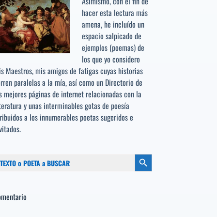
Asimismo, con el fin de
hacer esta lectura más
amena, he incluído un
espacio salpicado de
ejemplos (poemas) de
los que yo considero
s Maestros, mis amigos de fatigas cuyas historias
rren paralelas a la mía, así como un Directorio de
s mejores páginas de internet relacionadas con la
teratura y unas interminables gotas de poesía
ribuidos a los
innumerables poetas sugeridos
e
vitados.
scar:
Botón de búsqueda
omentario