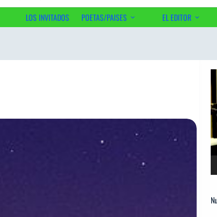
LOS INVITADOS
POETAS/PAISES
EL EDITOR
Ac
Re
d
ví
Nu