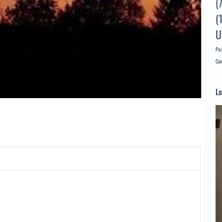
(
(
U
Por
Cas
Lo
Re
d
ví