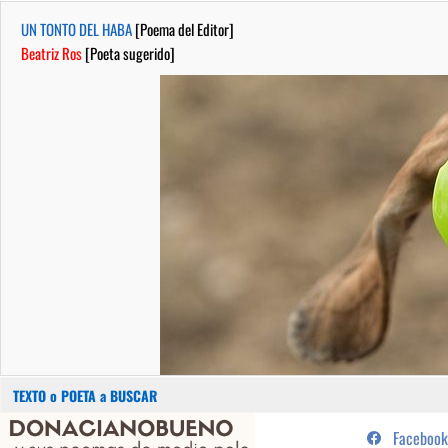
UN TONTO DEL HABA
[Poema del Editor]
Beatriz Ros
[Poeta sugerido]
Buscar:
Saltar
...sus poemas de medio pelo y
Facebook