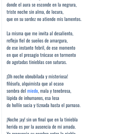
donde el aura se esconde en la negrura,
triste noche sin alma, de locura,
que en su sordez no atiende mis lamentos.
La misma que me invita al desaliento,
reflejo fiel de sueños de amargura,
de ese instante febril, de ese momento
en que el presagio trócase en tormento
de agotadas tinieblas con suturas.
¡Oh noche obnubilada y misteriosa!
filósofa, alquimista que al ocaso
sombra del
miedo
, mala y tenebrosa,
lápida de inhumanos, esa losa
de hollín sucia y tiznada hasta el parnaso.
¡Noche ¡ay! sin un final que en la tiniebla
herida es por la ausencia de mi amada.
Yo pronuncio su nombre entre la niebla