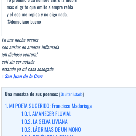
mas el grito que emito siempre rebla
y el eco me repica y no oigo nada.
©donaciano bueno
En una noche oscura
con ansias en amores inflamada
¡oh dichosa ventura!
salí sin ser notada
estando ya mi casa sosegada.
San Juan de la Cruz
Una muestra de sus poemas:
[
Ocultar listado
]
1.
MI POETA SUGERIDO: Francisco Madariaga
1.0.1.
AMANECER FLUVIAL
1.0.2.
LA SELVA LIVIANA
1.0.3.
LÁGRIMAS DE UN MONO