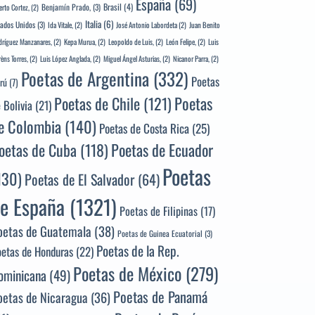
España
(69)
Brasil
(4)
Benjamín Prado,
(3)
erto Cortez,
(2)
Italia
(6)
tados Unidos
(3)
Ida Vitale,
(2)
José Antonio Labordeta
(2)
Juan Benito
ríguez Manzanares,
(2)
Kepa Murua,
(2)
Leopoldo de Luis,
(2)
León Felipe,
(2)
Luis
rèns Torres,
(2)
Luis López Anglada,
(2)
Miguel Ángel Asturias,
(2)
Nicanor Parra,
(2)
Poetas de Argentina
(332)
Poetas
rú
(7)
Poetas
Poetas de Chile
(121)
 Bolivia
(21)
e Colombia
(140)
Poetas de Costa Rica
(25)
Poetas de Ecuador
oetas de Cuba
(118)
Poetas
130)
Poetas de El Salvador
(64)
e España
(1321)
Poetas de Filipinas
(17)
oetas de Guatemala
(38)
Poetas de Guinea Ecuatorial
(3)
Poetas de la Rep.
oetas de Honduras
(22)
Poetas de México
(279)
ominicana
(49)
Poetas de Panamá
oetas de Nicaragua
(36)