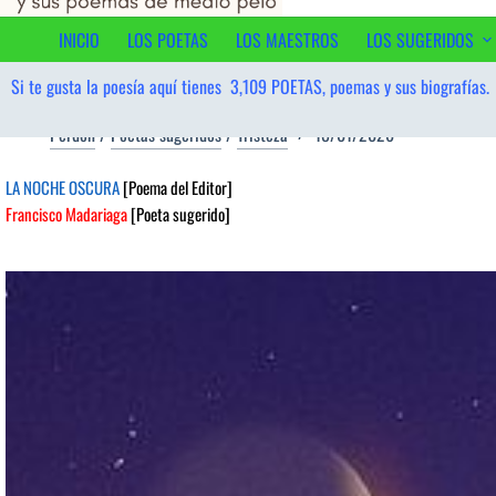
al
contenido
INICIO
LOS POETAS
LOS MAESTROS
LOS SUGERIDOS
Si te gusta la poesía aquí tienes
3,109
POETAS, poemas y sus biografías.
Perdón
/
Poetas sugeridos
/
Tristeza
18/01/2026
LA NOCHE OSCURA
[Poema del Editor]
Francisco Madariaga
[Poeta sugerido]