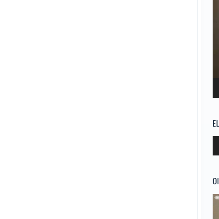
E
Re
d
au
Ol
Re
d