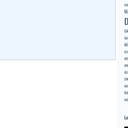
Al
M
D
GA
SA
BÉ
GU
JO
JI
AL
U
MO
RA
INÉ
Lo