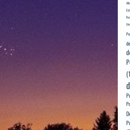
Alb
Es
Rod
Llo
Pe
de
d
P
(
d
P
P
D
P