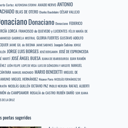
ANTONIO
berto Cortez
AMADO NERVO
ALFONSINA STORNI
ACHADO
BLAS DE OTERO
CÉSAR VALLEJO
Charles Baudelaire
onaciano
Donaciano
FEDERICO
Donaciano
RCÍA LORCA
FRANCISCO de QUEVEDO y LUCIENTES
FÉLIX MARÍA DE
GLORIA FUERTES
GUSTAVO ADOLFO
MANIEGO
GABRIELA MISTRAL
CQUER
Joaquín Sabina
JAIME GIL de BIEDMA
JAIME SABINES
JORGE
JORGE LUIS BORGES
JOSÉ DE ESPRONCEDA
ILLÉN
JOSÉ BERGAMIN
JOSÉ ÁNGEL BUESA
SÉ MARTÍ
JUAN RAMÓN
JUANA DE IBARBOUROU
MANUEL
MÉNEZ
LEÓN FELIPE
LOPE DE VEGA
LUIS DE GÓNGORA Y ARGOTE
MARIO BENEDETTI
CÁNTARA
MIGUEL DE
MANUEL MACHADO
NAMUNO
MIGUEL HERNÁNDEZ
Nicanor Parra
NICOLÁS FERNÁNDEZ DE
OCTAVIO PAZ
RAFAEL ALBERTI
NICOLÁS GUILLÉN
PABLO NERUDA
RATÍN
MÓN de CAMPOAMOR
RUBÉN DARÍO
ROSALÍA de CASTRO
SOR JUANA
S DE LA CRUZ
s poetas sugeridos