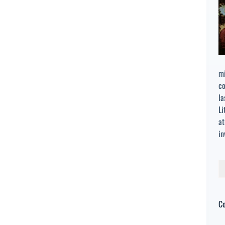
mi
co
la
Li
at
in
Bu
C