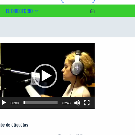
EL DIRECTORIO
erca del Editor
productor
e
deo
00:00
02:43
be de etiquetas