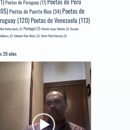
Poetas de Perú
71)
Poetas de Paraguay
(17)
105)
Poetas de
Poetas de Puerto Rico
(34)
ruguay
(120)
Poetas de Venezuela
(113)
Portugal
(7)
firio Barba Jacob,
(2)
Ramón López Velarde,
(2)
Rosario
tellanos,
(2)
Salvador Díaz Mirón,
(2)
Víctor Peña Dacosta,
(2)
s 20 años
productor
e
deo