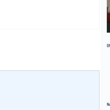
ví
O
Nu