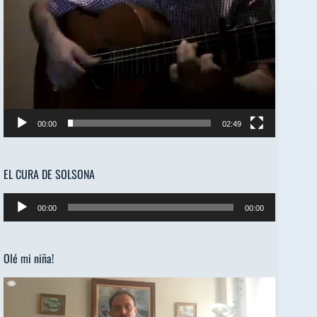
00:00
02:49
EL CURA DE SOLSONA
Reproductor
00:00
00:00
de
audio
Olé mi niña!
Reproductor
de