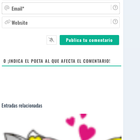
m
E
b
m
r
a
W
e
i
e
*
l
b
*
s
i
t
e
0
¡INDICA EL POETA AL QUE AFECTA EL COMENTARIO!
Entradas relacionadas