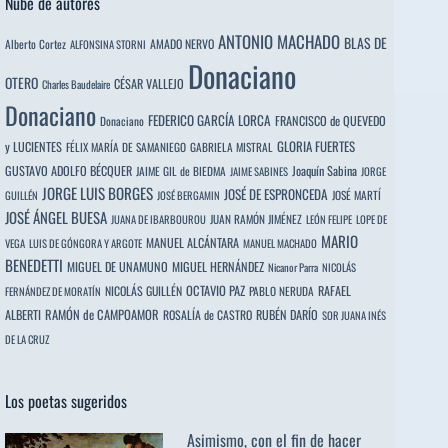
Nube de autores
ANTONIO MACHADO
BLAS DE
Alberto Cortez
AMADO NERVO
ALFONSINA STORNI
Donaciano
OTERO
CÉSAR VALLEJO
Charles Baudelaire
Donaciano
FEDERICO GARCÍA LORCA
FRANCISCO de QUEVEDO
Donaciano
y LUCIENTES
GLORIA FUERTES
FÉLIX MARÍA DE SAMANIEGO
GABRIELA MISTRAL
GUSTAVO ADOLFO BÉCQUER
Joaquín Sabina
JAIME GIL de BIEDMA
JAIME SABINES
JORGE
JORGE LUIS BORGES
JOSÉ DE ESPRONCEDA
JOSÉ MARTÍ
GUILLÉN
JOSÉ BERGAMIN
JOSÉ ÁNGEL BUESA
JUAN RAMÓN JIMÉNEZ
JUANA DE IBARBOUROU
LEÓN FELIPE
LOPE DE
MARIO
MANUEL ALCÁNTARA
VEGA
LUIS DE GÓNGORA Y ARGOTE
MANUEL MACHADO
BENEDETTI
MIGUEL DE UNAMUNO
MIGUEL HERNÁNDEZ
Nicanor Parra
NICOLÁS
OCTAVIO PAZ
RAFAEL
NICOLÁS GUILLÉN
PABLO NERUDA
FERNÁNDEZ DE MORATÍN
ALBERTI
RAMÓN de CAMPOAMOR
RUBÉN DARÍO
ROSALÍA de CASTRO
SOR JUANA INÉS
DE LA CRUZ
Los poetas sugeridos
Asimismo, con el fin de hacer