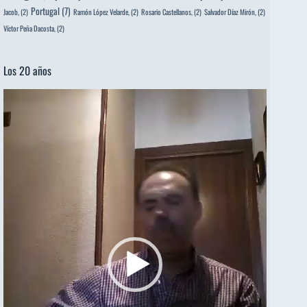
Portugal
(7)
Jacob,
(2)
Ramón López Velarde,
(2)
Rosario Castellanos,
(2)
Salvador Díaz Mirón,
(2)
Víctor Peña Dacosta,
(2)
Los 20 años
Reproductor
de
vídeo