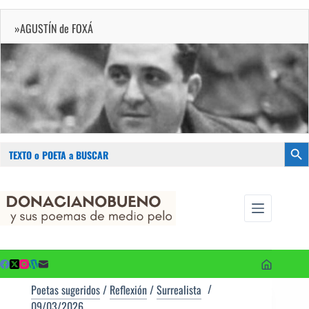
»AGUSTÍN de FOXÁ
Buscar:
Botón
Saltar
...sus
al
poemas de
contenido
medio pelo
y poetas
sugeridos
Poetas sugeridos
/
Reflexión
/
Surrealista
09/03/2026