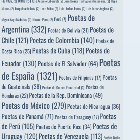
Italia
(6)
Ida Vitale,
(2)
José Antonio Labordeta
(2)
Juan Benito Rodríguez Manzanares,
(2)
Kepa
Murua,
(2)
Leopoldo de Luis,
(2)
León Felipe,
(2)
Luis Llorèns Torres,
(2)
Luis López Anglada,
(2)
Poetas de
Perú
(7)
Miguel Ángel Asturias,
(2)
Nicanor Parra,
(2)
Argentina
(332)
Poetas de
Poetas de Bolivia
(21)
Poetas de Colombia
(140)
Chile
(121)
Poetas de
Poetas de
Poetas de Cuba
(118)
Costa Rica
(25)
Poetas
Ecuador
(130)
Poetas de El Salvador
(64)
de España
(1321)
Poetas
Poetas de Filipinas
(17)
de Guatemala
(38)
Poetas de
Poetas de Guinea Ecuatorial
(3)
Poetas de la Rep. Dominicana
(49)
Honduras
(22)
Poetas de México
(279)
Poetas de Nicaragua
(36)
Poetas
Poetas de Panamá
(71)
Poetas de Paraguay
(17)
de Perú
(105)
Poetas de
Poetas de Puerto Rico
(34)
Uruguay
(120)
Poetas de Venezuela
(113)
Porfirio Barba