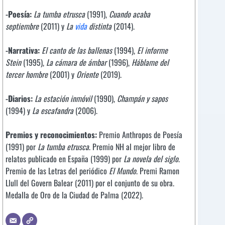
-Poesía:
La tumba etrusca
(1991),
Cuando acaba
septiembre
(2011) y
La
vida
distinta
(2014).
-Narrativa:
El canto de las ballenas
(1994),
El informe
Stein
(1995),
La cámara de ámbar
(1996),
Háblame del
tercer hombre
(2001) y
Oriente
(2019).
-Diarios:
La estación inmóvil
(1990),
Champán y sapos
(1994) y
La escafandra
(2006).
Premios y reconocimientos:
Premio Anthropos de Poesía
(1991) por
La tumba etrusca
. Premio NH al mejor libro de
relatos publicado en España (1999) por
La novela del siglo
.
Premio de las Letras del periódico
El Mundo
. Premi Ramon
Llull del Govern Balear (2011) por el conjunto de su obra.
Medalla de Oro de la Ciudad de Palma (2022).