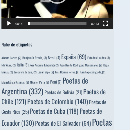
00:00
02:43
Nube de etiquetas
España
(69)
Brasil
(4)
Benjamín Prado,
(3)
Estados Unidos
(3)
Alberto Cortez,
(2)
Italia
(6)
Ida Vitale,
(2)
José Antonio Labordeta
(2)
Juan Benito Rodríguez Manzanares,
(2)
Kepa
Murua,
(2)
Leopoldo de Luis,
(2)
León Felipe,
(2)
Luis Llorèns Torres,
(2)
Luis López Anglada,
(2)
Poetas de
Perú
(7)
Miguel Ángel Asturias,
(2)
Nicanor Parra,
(2)
Argentina
(332)
Poetas de
Poetas de Bolivia
(21)
Poetas de Colombia
(140)
Chile
(121)
Poetas de
Poetas de
Poetas de Cuba
(118)
Costa Rica
(25)
Poetas
Ecuador
(130)
Poetas de El Salvador
(64)