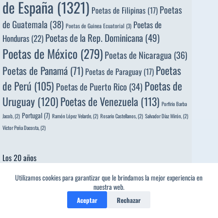
de España
(1321)
Poetas
Poetas de Filipinas
(17)
de Guatemala
(38)
Poetas de
Poetas de Guinea Ecuatorial
(3)
Poetas de la Rep. Dominicana
(49)
Honduras
(22)
Poetas de México
(279)
Poetas de Nicaragua
(36)
Poetas
Poetas de Panamá
(71)
Poetas de Paraguay
(17)
de Perú
(105)
Poetas de
Poetas de Puerto Rico
(34)
Uruguay
(120)
Poetas de Venezuela
(113)
Porfirio Barba
Portugal
(7)
Jacob,
(2)
Ramón López Velarde,
(2)
Rosario Castellanos,
(2)
Salvador Díaz Mirón,
(2)
Víctor Peña Dacosta,
(2)
Los 20 años
Reproductor
Utilizamos cookies para garantizar que le brindamos la mejor experiencia en
nuestra web.
de
vídeo
Aceptar
Rechazar