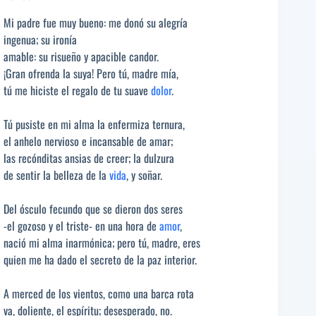
Mi padre fue muy bueno: me donó su alegría
ingenua; su ironía
amable: su risueño y apacible candor.
¡Gran ofrenda la suya! Pero tú, madre mía,
tú me hiciste el regalo de tu suave
dolor
.
Tú pusiste en mi alma la enfermiza ternura,
el anhelo nervioso e incansable de amar;
las recónditas ansias de creer; la dulzura
de sentir la belleza de la
vida
, y soñar.
Del ósculo fecundo que se dieron dos seres
-el gozoso y el triste- en una hora de
amor
,
nació mi alma inarmónica; pero tú, madre, eres
quien me ha dado el secreto de la paz interior.
A merced de los vientos, como una barca rota
va, doliente, el espíritu; desesperado, no.