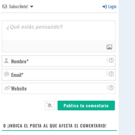
Subscríbete!
Login
N
o
m
E
b
m
r
a
W
e
i
e
*
l
b
*
s
i
t
e
0
¡INDICA EL POETA AL QUE AFECTA EL COMENTARIO!