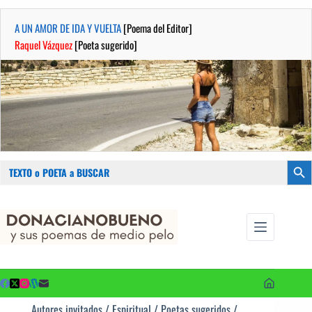
A UN AMOR DE IDA Y VUELTA
[Poema del Editor]
Raquel Vázquez
[Poeta sugerido]
Buscar:
Botón
Saltar
...sus
al
poemas de
contenido
medio pelo
y poetas
sugeridos
Autores invitados
/
Espiritual
/
Poetas sugeridos
/