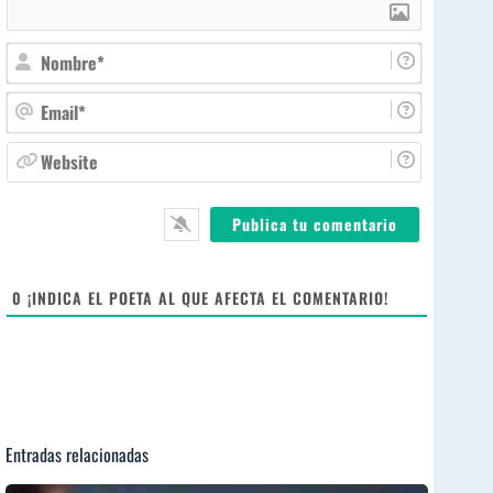
N
o
m
E
b
m
r
a
W
e
i
e
*
l
b
*
s
i
t
e
0
¡INDICA EL POETA AL QUE AFECTA EL COMENTARIO!
Entradas relacionadas