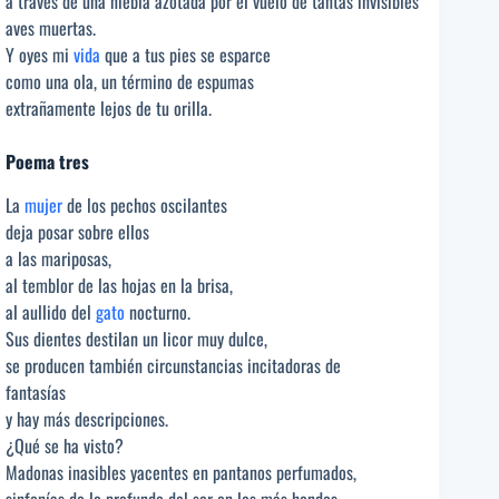
a través de una niebla azotada por el vuelo de tantas invisibles
aves muertas.
Y oyes mi
vida
que a tus pies se esparce
como una ola, un término de espumas
extrañamente lejos de tu orilla.
Poema tres
La
mujer
de los pechos oscilantes
deja posar sobre ellos
a las mariposas,
al temblor de las hojas en la brisa,
al aullido del
gato
nocturno.
Sus dientes destilan un licor muy dulce,
se producen también circunstancias incitadoras de
fantasías
y hay más descripciones.
¿Qué se ha visto?
Madonas inasibles yacentes en pantanos perfumados,
sinfonías de lo profundo del ser en los más hondos