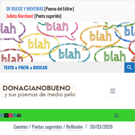
DE BULOS Y MENTIRAS
[Poema del Editor]
Julieta Marchant
[Poeta sugerido]
Buscar:
Botón
Saltar
...sus
al
poemas de
contenido
medio pelo
y poetas
sugeridos
Cuentos
/
Poetas sugeridos
/
Reflexión
30/03/2026