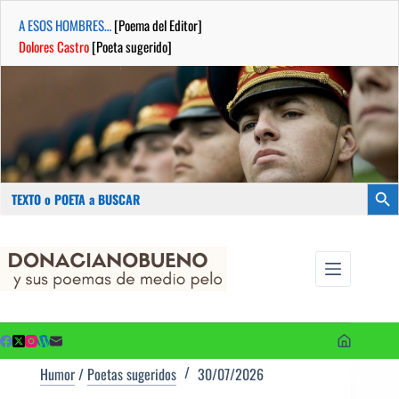
A ESOS HOMBRES…
[Poema del Editor]
Dolores Castro
[Poeta sugerido]
Buscar:
Botón
Saltar
...sus
al
poemas de
contenido
medio pelo
y poetas
sugeridos
Humor
/
Poetas sugeridos
30/07/2026