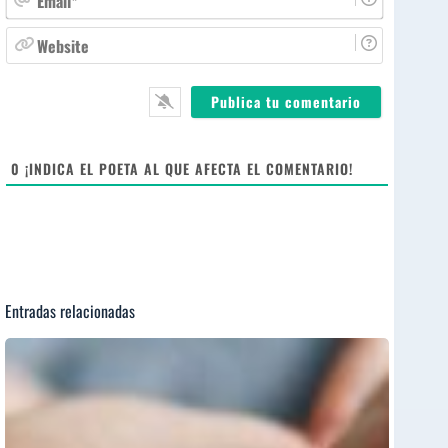
b
m
r
a
W
e
i
e
*
l
b
*
s
i
t
e
0
¡INDICA EL POETA AL QUE AFECTA EL COMENTARIO!
Entradas relacionadas