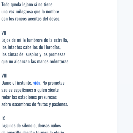
Todo queda lejano si no tiene
una voz milagrosa que lo nombre
con los roncos acentos del deseo.
VII
Lejos de mí la lumbrera de la estrella,
los intactos cabellos de Herodías,
las cimas del suspiro y las promesas
que no alcanzan las manos redentoras.
VIII
Dame el instante,
vida
. No prometas
azules espejismos a quien siente
rodar las estaciones presurosas
sobre escombros de frutas y pasiones.
IX
Lagunas de silencio, densas nubes
de amarillo desdén forman la gloria.