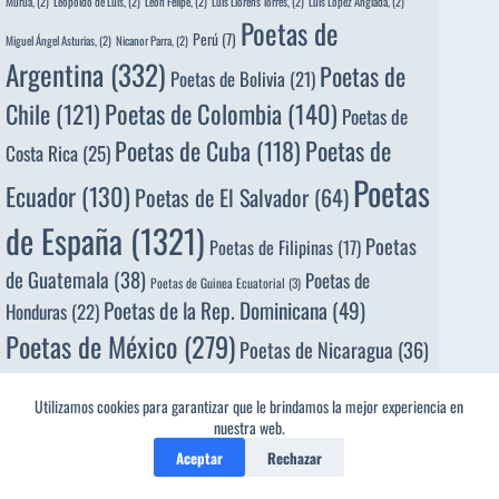
Murua,
(2)
Leopoldo de Luis,
(2)
León Felipe,
(2)
Luis Llorèns Torres,
(2)
Luis López Anglada,
(2)
Poetas de
Perú
(7)
Miguel Ángel Asturias,
(2)
Nicanor Parra,
(2)
Argentina
(332)
Poetas de
Poetas de Bolivia
(21)
Poetas de Colombia
(140)
Chile
(121)
Poetas de
Poetas de
Poetas de Cuba
(118)
Costa Rica
(25)
Poetas
Ecuador
(130)
Poetas de El Salvador
(64)
de España
(1321)
Poetas
Poetas de Filipinas
(17)
de Guatemala
(38)
Poetas de
Poetas de Guinea Ecuatorial
(3)
Poetas de la Rep. Dominicana
(49)
Honduras
(22)
Poetas de México
(279)
Poetas de Nicaragua
(36)
Poetas
Poetas de Panamá
(71)
Poetas de Paraguay
(17)
Utilizamos cookies para garantizar que le brindamos la mejor experiencia en
de Perú
(105)
Poetas de
Poetas de Puerto Rico
(34)
nuestra web.
Uruguay
(120)
Poetas de Venezuela
(113)
Aceptar
Rechazar
Porfirio Barba
Portugal
(7)
Jacob,
(2)
Ramón López Velarde,
(2)
Rosario Castellanos,
(2)
Salvador Díaz Mirón,
(2)