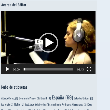
Acerca del Editor
Reproductor
de
vídeo
00:00
02:43
Nube de etiquetas
España
(69)
Brasil
(4)
Benjamín Prado,
(3)
Estados Unidos
(3)
Alberto Cortez,
(2)
Italia
(6)
Ida Vitale,
(2)
José Antonio Labordeta
(2)
Juan Benito Rodríguez Manzanares,
(2)
Kepa