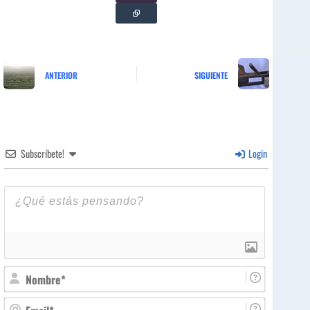
ANTERIOR
SIGUIENTE
Subscríbete!
Login
N
o
m
E