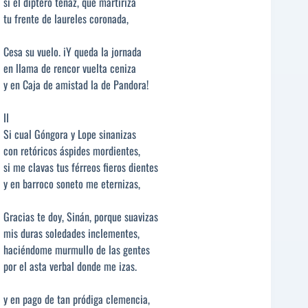
si el díptero tenaz, que martiriza
tu frente de laureles coronada,
Cesa su vuelo. iY queda la jornada
en llama de rencor vuelta ceniza
y en Caja de amistad la de Pandora!
II
Si cual Góngora y Lope sinanizas
con retóricos áspides mordientes,
si me clavas tus férreos fieros dientes
y en barroco soneto me eternizas,
Gracias te doy, Sinán, porque suavizas
mis duras soledades inclementes,
haciéndome murmullo de las gentes
por el asta verbal donde me izas.
y en pago de tan pródiga clemencia,