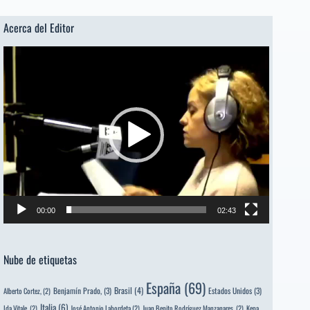
NIÑOS
Acerca del Editor
VENÍAN
DE
Reproductor
PARÍS
de
[Poema
vídeo
del
Editor]
Pedro
Serrano
[Poeta
sugerido]
00:00
02:43
Nube de etiquetas
España
(69)
Brasil
(4)
Benjamín Prado,
(3)
Estados Unidos
(3)
Alberto Cortez,
(2)
Italia
(6)
Ida Vitale,
(2)
José Antonio Labordeta
(2)
Juan Benito Rodríguez Manzanares,
(2)
Kepa