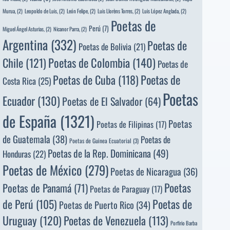
Murua,
(2)
Leopoldo de Luis,
(2)
León Felipe,
(2)
Luis Llorèns Torres,
(2)
Luis López Anglada,
(2)
Poetas de
Perú
(7)
Miguel Ángel Asturias,
(2)
Nicanor Parra,
(2)
Argentina
(332)
Poetas de
Poetas de Bolivia
(21)
Poetas de Colombia
(140)
Chile
(121)
Poetas de
Poetas de
Poetas de Cuba
(118)
Costa Rica
(25)
Poetas
Ecuador
(130)
Poetas de El Salvador
(64)
de España
(1321)
Poetas
Poetas de Filipinas
(17)
de Guatemala
(38)
Poetas de
Poetas de Guinea Ecuatorial
(3)
Poetas de la Rep. Dominicana
(49)
Honduras
(22)
Poetas de México
(279)
Poetas de Nicaragua
(36)
Poetas
Poetas de Panamá
(71)
Poetas de Paraguay
(17)
de Perú
(105)
Poetas de
Poetas de Puerto Rico
(34)
Uruguay
(120)
Poetas de Venezuela
(113)
Porfirio Barba