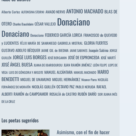
ANTONIO MACHADO
BLAS DE
Alberto Cortez
AMADO NERVO
ALFONSINA STORNI
Donaciano
OTERO
CÉSAR VALLEJO
Charles Baudelaire
Donaciano
FEDERICO GARCÍA LORCA
FRANCISCO de QUEVEDO
Donaciano
y LUCIENTES
GLORIA FUERTES
FÉLIX MARÍA DE SAMANIEGO
GABRIELA MISTRAL
GUSTAVO ADOLFO BÉCQUER
Joaquín Sabina
JAIME GIL de BIEDMA
JAIME SABINES
JORGE
JORGE LUIS BORGES
JOSÉ DE ESPRONCEDA
JOSÉ MARTÍ
GUILLÉN
JOSÉ BERGAMIN
JOSÉ ÁNGEL BUESA
JUAN RAMÓN JIMÉNEZ
JUANA DE IBARBOUROU
LEÓN FELIPE
LOPE DE
MARIO
MANUEL ALCÁNTARA
VEGA
LUIS DE GÓNGORA Y ARGOTE
MANUEL MACHADO
BENEDETTI
MIGUEL DE UNAMUNO
MIGUEL HERNÁNDEZ
Nicanor Parra
NICOLÁS
OCTAVIO PAZ
RAFAEL
NICOLÁS GUILLÉN
PABLO NERUDA
FERNÁNDEZ DE MORATÍN
ALBERTI
RAMÓN de CAMPOAMOR
RUBÉN DARÍO
ROSALÍA de CASTRO
SOR JUANA INÉS
DE LA CRUZ
Los poetas sugeridos
Asimismo, con el fin de hacer