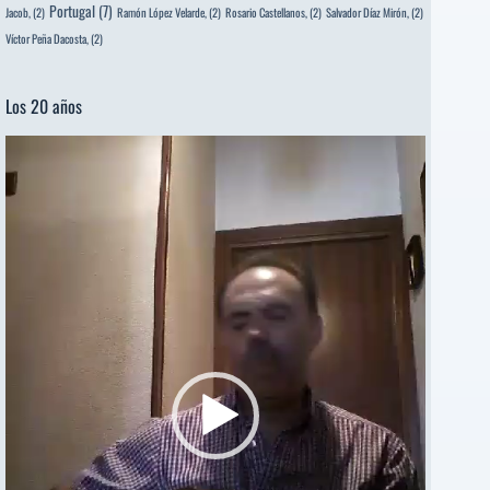
Portugal
(7)
Jacob,
(2)
Ramón López Velarde,
(2)
Rosario Castellanos,
(2)
Salvador Díaz Mirón,
(2)
Víctor Peña Dacosta,
(2)
Los 20 años
Reproductor
de
vídeo