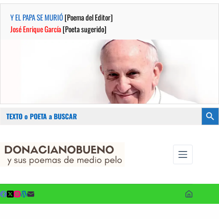
Y EL PAPA SE MURIÓ
[Poema del Editor]
José Enrique García
[Poeta sugerido]
Buscar:
Botón
Saltar
...sus
al
poemas de
contenido
medio pelo
y poetas
sugeridos