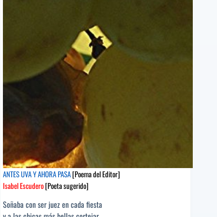
Alvarado
Tenorio
[Poeta
sugerido]
ANTES UVA Y AHORA PASA
[Poema del Editor]
Isabel Escudero
[Poeta sugerido]
Soñaba con ser juez en cada fiesta
y a las chicas más bellas cortejar,