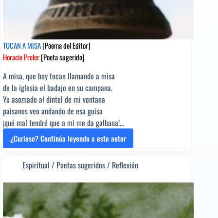
TOCAN A MISA
[Poema del Editor]
Horacio Preler
[Poeta sugerido]
A misa, que hoy tocan llamando a misa
de la iglesia el badajo en su campana.
Yo asomado al dintel de mi ventana
paisanos veo andando de esa guisa
¡qué mal tendré que a mi me da galbana!...
¿Curioso? Continúa leyendo a este autor
TOCAN
A
MISA
Espiritual
/
Poetas sugeridos
/
Reflexión
[Poema
del
Editor]
Horacio
Preler