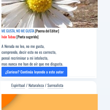
ME GUSTA, NO ME GUSTA
[Poema del Editor]
Iván Tubau
[Poeta sugerido]
A Neruda no leo, no me gusta,
comprendo, decir esto no es correcto,
pensé recriminar a mi intelecto,
mas nunca me han de oír que me disgusta.
¿Curioso? Continúa leyendo a este autor
ME
GUSTA,
NO
Espiritual
/
Naturaleza
/
Surrealista
ME
GUSTA
[Poema
del