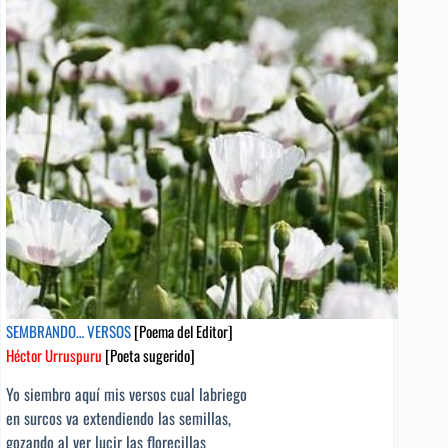
[Poeta
sugerido]
SEMBRANDO… VERSOS
[Poema del Editor]
Héctor Urruspuru
[Poeta sugerido]
Yo siembro aquí mis versos cual labriego
en surcos va extendiendo las semillas,
gozando al ver lucir las florecillas