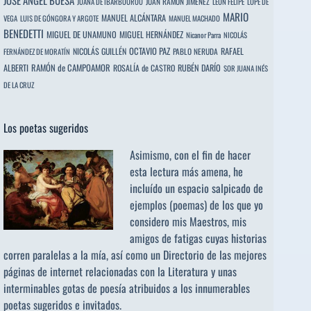
JOSÉ ÁNGEL BUESA
JUAN RAMÓN JIMÉNEZ
JUANA DE IBARBOUROU
LEÓN FELIPE
LOPE DE
MARIO
MANUEL ALCÁNTARA
VEGA
LUIS DE GÓNGORA Y ARGOTE
MANUEL MACHADO
BENEDETTI
MIGUEL DE UNAMUNO
MIGUEL HERNÁNDEZ
Nicanor Parra
NICOLÁS
OCTAVIO PAZ
RAFAEL
NICOLÁS GUILLÉN
PABLO NERUDA
FERNÁNDEZ DE MORATÍN
ALBERTI
RAMÓN de CAMPOAMOR
RUBÉN DARÍO
ROSALÍA de CASTRO
SOR JUANA INÉS
DE LA CRUZ
Los poetas sugeridos
Asimismo, con el fin de hacer
esta lectura más amena, he
incluído un espacio salpicado de
ejemplos (poemas) de los que yo
considero mis Maestros, mis
amigos de fatigas cuyas historias
corren paralelas a la mía, así como un Directorio de las mejores
páginas de internet relacionadas con la Literatura y unas
interminables gotas de poesía atribuidos a los
innumerables
poetas sugeridos
e invitados.