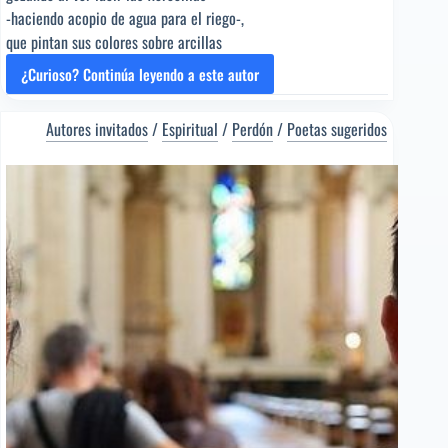
-haciendo acopio de agua para el riego-,
que pintan sus colores sobre arcillas
¿Curioso? Continúa leyendo a este autor
SEMBRANDO…
VERSOS
[Poema
Autores invitados
/
Espiritual
/
Perdón
/
Poetas sugeridos
del
Editor]
Héctor
Urruspuru
[Poeta
sugerido]