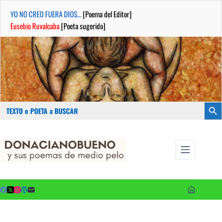
YO NO CREO FUERA DIOS…
[Poema del Editor]
Eusebio Ruvalcaba
[Poeta sugerido]
Buscar:
Botón
Saltar
...sus
al
poemas de
contenido
medio pelo
y poetas
sugeridos