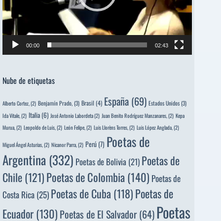
00:00
02:43
Nube de etiquetas
España
(69)
Brasil
(4)
Benjamín Prado,
(3)
Estados Unidos
(3)
Alberto Cortez,
(2)
Italia
(6)
Ida Vitale,
(2)
José Antonio Labordeta
(2)
Juan Benito Rodríguez Manzanares,
(2)
Kepa
Murua,
(2)
Leopoldo de Luis,
(2)
León Felipe,
(2)
Luis Llorèns Torres,
(2)
Luis López Anglada,
(2)
Poetas de
Perú
(7)
Miguel Ángel Asturias,
(2)
Nicanor Parra,
(2)
Argentina
(332)
Poetas de
Poetas de Bolivia
(21)
Poetas de Colombia
(140)
Chile
(121)
Poetas de
Poetas de
Poetas de Cuba
(118)
Costa Rica
(25)
Poetas
Ecuador
(130)
Poetas de El Salvador
(64)