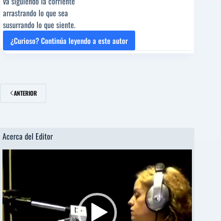
va siguiendo la corriente
arrastrando lo que sea
susurrando lo que siente.
¿Curioso? Continúa leyendo a este autor
LA
MAR
SALADA
[Poema
del
ANTERIOR
Editor]
Marcos
Herrera
[Poeta
Acerca del Editor
sugerido]
Reproductor
de
vídeo