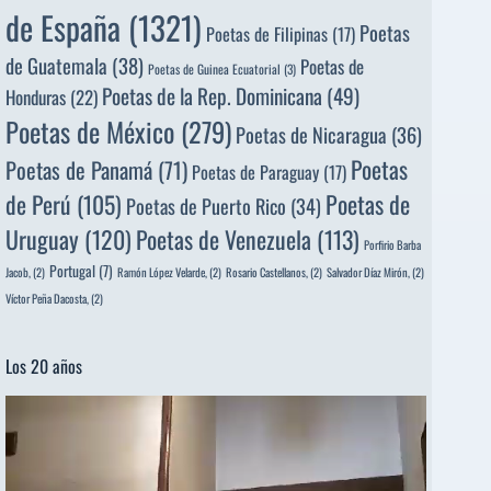
de España
(1321)
Poetas
Poetas de Filipinas
(17)
de Guatemala
(38)
Poetas de
Poetas de Guinea Ecuatorial
(3)
Poetas de la Rep. Dominicana
(49)
Honduras
(22)
Poetas de México
(279)
Poetas de Nicaragua
(36)
Poetas
Poetas de Panamá
(71)
Poetas de Paraguay
(17)
de Perú
(105)
Poetas de
Poetas de Puerto Rico
(34)
Uruguay
(120)
Poetas de Venezuela
(113)
Porfirio Barba
Portugal
(7)
Jacob,
(2)
Ramón López Velarde,
(2)
Rosario Castellanos,
(2)
Salvador Díaz Mirón,
(2)
Víctor Peña Dacosta,
(2)
Los 20 años
Reproductor
de
vídeo