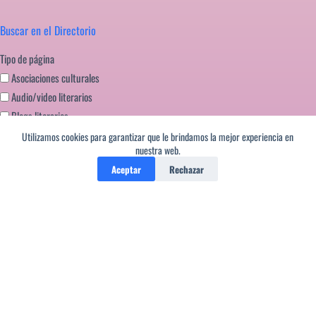
Buscar en el Directorio
Tipo de página
Asociaciones culturales
Audio/video literarios
Blogs literarios
Editoriales literatura
Utilizamos cookies para garantizar que le brindamos la mejor experiencia en
nuestra web.
Festivales literarios
Aceptar
Rechazar
Formación escritores
Miscelanea
Portales literarios
Revistas de Literatura
Webs literarias
Copyright © Salvo los poemas del Editor que pueden ser
reproducidos con solo poner la firma que aparece debajo de los