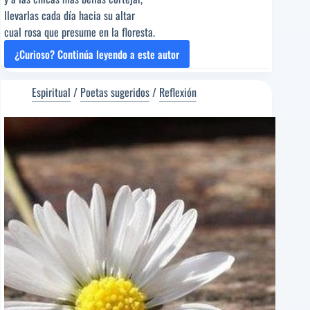
llevarlas cada día hacia su altar
cual rosa que presume en la floresta.
¿Curioso? Continúa leyendo a este autor
ANTES
UVA
Y
Espiritual
/
Poetas sugeridos
/
Reflexión
AHORA
PASA
[Poema
del
Editor]
Isabel
Escudero
[Poeta
sugerido]