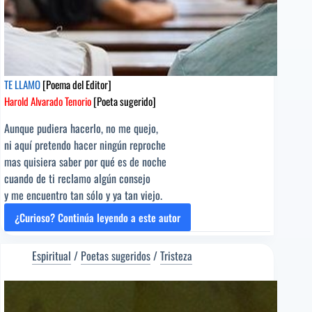
TE LLAMO
[Poema del Editor]
Harold Alvarado Tenorio
[Poeta sugerido]
Aunque pudiera hacerlo, no me quejo,
ni aquí pretendo hacer ningún reproche
mas quisiera saber por qué es de noche
cuando de ti reclamo algún consejo
y me encuentro tan sólo y ya tan viejo.
¿Curioso? Continúa leyendo a este autor
TE
LLAMO
[Poema
Espiritual
/
Poetas sugeridos
/
Tristeza
del
Editor]
Harold