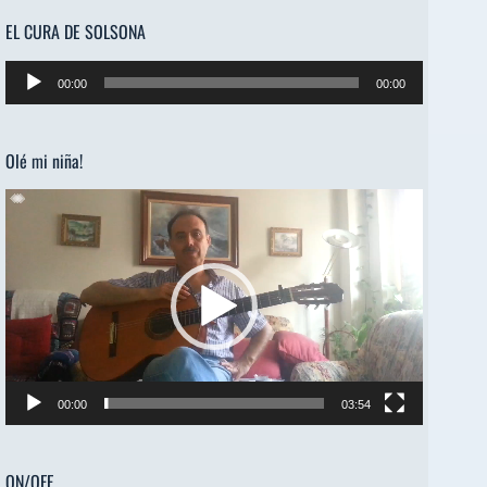
EL CURA DE SOLSONA
Reproductor
00:00
00:00
de
audio
Olé mi niña!
Reproductor
de
vídeo
00:00
03:54
ON/OFF