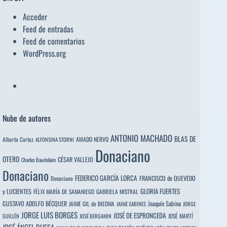
Acceder
Feed de entradas
Feed de comentarios
WordPress.org
Nube de autores
ANTONIO MACHADO
BLAS DE
Alberto Cortez
AMADO NERVO
ALFONSINA STORNI
Donaciano
OTERO
CÉSAR VALLEJO
Charles Baudelaire
Donaciano
FEDERICO GARCÍA LORCA
FRANCISCO de QUEVEDO
Donaciano
y LUCIENTES
GLORIA FUERTES
FÉLIX MARÍA DE SAMANIEGO
GABRIELA MISTRAL
GUSTAVO ADOLFO BÉCQUER
Joaquín Sabina
JAIME GIL de BIEDMA
JAIME SABINES
JORGE
JORGE LUIS BORGES
JOSÉ DE ESPRONCEDA
JOSÉ MARTÍ
GUILLÉN
JOSÉ BERGAMIN