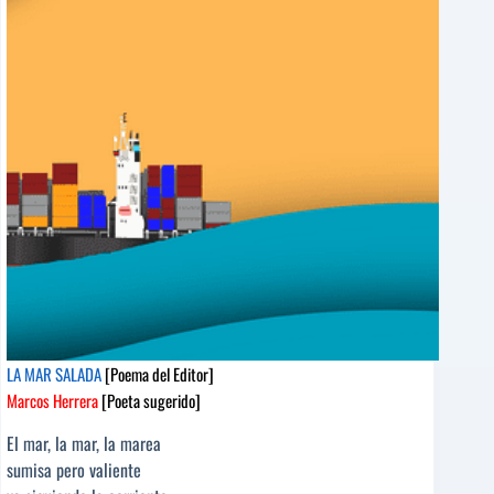
Editor]
Iván
Tubau
[Poeta
sugerido]
LA MAR SALADA
[Poema del Editor]
Marcos Herrera
[Poeta sugerido]
El mar, la mar, la marea
sumisa pero valiente