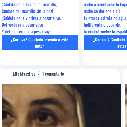
¡Cuídate de la hoz sin el martillo,
nadie a acompañarte baja
Cuídate del martillo sin la hoz!
nadie se detiene a oír
¡Cuídate de la víctima a pesar suyo,
tu eterna estrofa de agua
Del verdugo a pesar suyo
Indiferente o cobarde,
Y del indiferente a pesar suyo!...
la ciudad vuelve la espalda
¿Curioso? Continúa leyendo a este
¿Curioso? Continúa 
»CÉSAR
»G
autor
autor
VALLEJO
DI
Mis Maestros
1 comentario