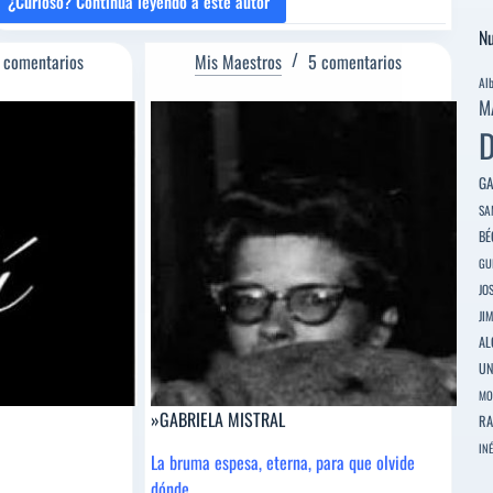
¿Curioso? Continúa leyendo a este autor
»JOSÉ
MARÍA
Nu
PEMAN
 comentarios
Mis Maestros
5 comentarios
Al
M
D
GA
SA
BÉ
GU
JO
JI
AL
U
MO
»GABRIELA MISTRAL
RA
INÉ
La bruma espesa, eterna, para que olvide
dónde