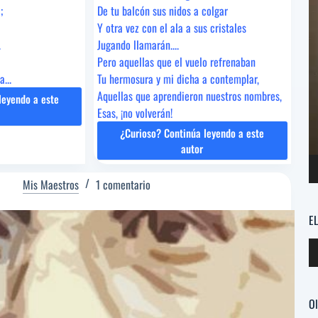
;
De tu balcón sus nidos a colgar
Y otra vez con el ala a sus cristales
.
Jugando llamarán....
Pero aquellas que el vuelo refrenaban
...
Tu hermosura y mi dicha a contemplar,
Aquellas que aprendieron nuestros nombres,
leyendo a este
Esas, ¡no volverán!
ERARDO
EGO
¿Curioso? Continúa leyendo a este
»GUSTAVO
autor
ADOLFO
BÉCQUER
Mis Maestros
1 comentario
E
Re
d
au
Ol