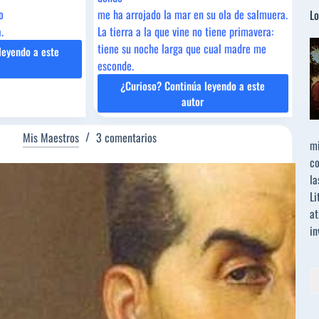
o
me ha arrojado la mar en su ola de salmuera.
Lo
.
La tierra a la que vine no tiene primavera:
tiene su noche larga que cual madre me
leyendo a este
esconde.
SÉ
RTÍ
¿Curioso? Continúa leyendo a este
»GABRIELA
autor
MISTRAL
Mis Maestros
3 comentarios
mi
co
la
Li
at
in
Bu