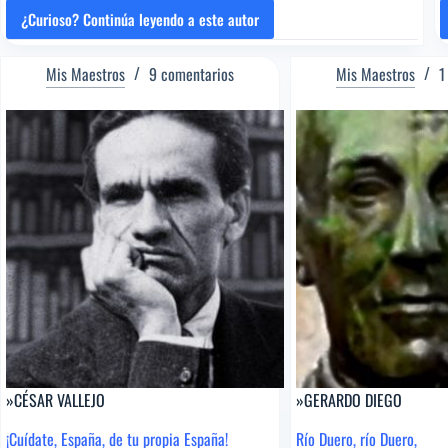
¿Curioso? Continúa leyendo a este autor
»SOR
JUANA
INÉS
Mis Maestros
9 comentarios
Mis Maestros
1
DE
LA
CRUZ
»CÉSAR VALLEJO
»GERARDO DIEGO
¡Cuídate, España, de tu propia España!
Río Duero, río Duero,