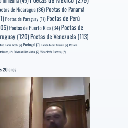
ominicana
(49)
Poetas de Panamá
oetas de Nicaragua
(36)
Poetas de Perú
71)
Poetas de Paraguay
(17)
105)
Poetas de
Poetas de Puerto Rico
(34)
ruguay
(120)
Poetas de Venezuela
(113)
Portugal
(7)
firio Barba Jacob,
(2)
Ramón López Velarde,
(2)
Rosario
tellanos,
(2)
Salvador Díaz Mirón,
(2)
Víctor Peña Dacosta,
(2)
s 20 años
productor
e
deo