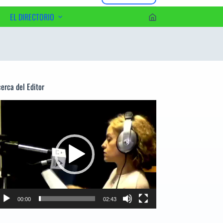
EL DIRECTORIO
erca del Editor
productor
e
deo
00:00
02:43