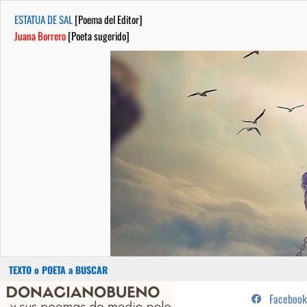
ESTATUA DE SAL
[Poema del Editor]
Juana Borrero
[Poeta sugerido]
Buscar:
Saltar
...sus poemas de medio pelo y
Facebook
al