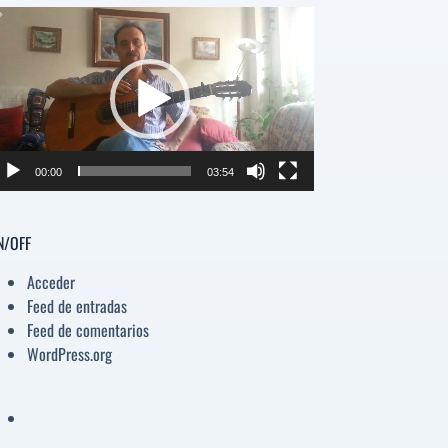
para
productor
aumentar
e
o
disminuir
deo
el
volumen.
00:00
03:54
N/OFF
Acceder
Feed de entradas
Feed de comentarios
WordPress.org