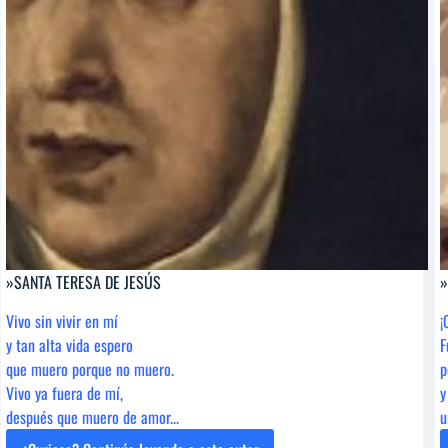
»SANTA TERESA DE JESÚS
»
Vivo sin vivir en mí
¡
y tan alta vida espero
F
que muero porque no muero.
p
Vivo ya fuera de mí,
y
después que muero de amor...
u