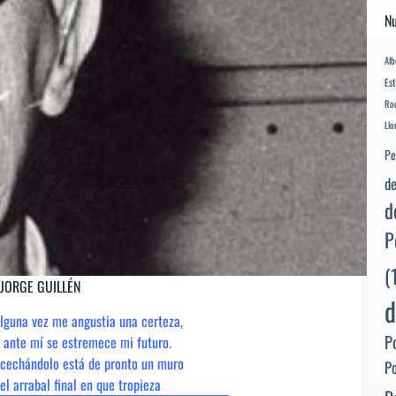
Nu
Alb
Es
Rod
Llo
Pe
de
d
P
(
JORGE GUILLÉN
d
lguna vez me angustia una certeza,
P
 ante mí se estremece mi futuro.
cechándolo está de pronto un muro
P
el arrabal final en que tropieza