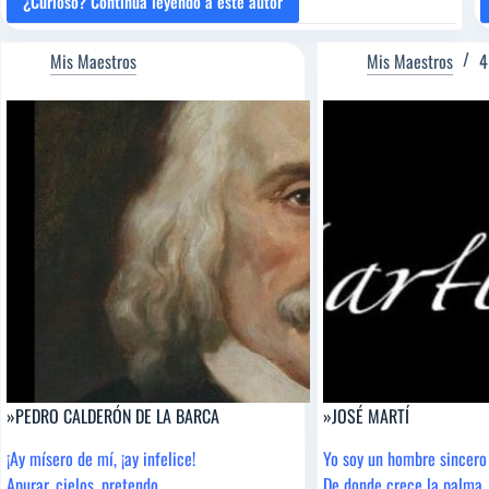
¿Curioso? Continúa leyendo a este autor
»SANTA
TERESA
DE
Mis Maestros
Mis Maestros
4
JESÚS
»PEDRO CALDERÓN DE LA BARCA
»JOSÉ MARTÍ
¡Ay mísero de mí, ¡ay infelice!
Yo soy un hombre sincero
Apurar, cielos, pretendo,
De donde crece la palma,