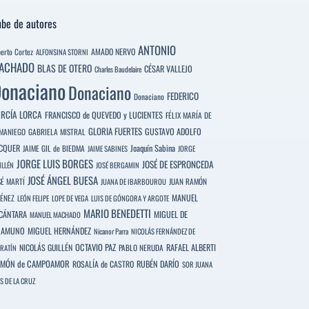
be de autores
ANTONIO
berto Cortez
AMADO NERVO
ALFONSINA STORNI
ACHADO
BLAS DE OTERO
CÉSAR VALLEJO
Charles Baudelaire
onaciano
Donaciano
FEDERICO
Donaciano
RCÍA LORCA
FRANCISCO de QUEVEDO y LUCIENTES
FÉLIX MARÍA DE
GLORIA FUERTES
GUSTAVO ADOLFO
MANIEGO
GABRIELA MISTRAL
CQUER
Joaquín Sabina
JAIME GIL de BIEDMA
JAIME SABINES
JORGE
JORGE LUIS BORGES
JOSÉ DE ESPRONCEDA
ILLÉN
JOSÉ BERGAMIN
JOSÉ ÁNGEL BUESA
SÉ MARTÍ
JUAN RAMÓN
JUANA DE IBARBOUROU
MANUEL
MÉNEZ
LEÓN FELIPE
LOPE DE VEGA
LUIS DE GÓNGORA Y ARGOTE
MARIO BENEDETTI
CÁNTARA
MIGUEL DE
MANUEL MACHADO
NAMUNO
MIGUEL HERNÁNDEZ
Nicanor Parra
NICOLÁS FERNÁNDEZ DE
OCTAVIO PAZ
RAFAEL ALBERTI
NICOLÁS GUILLÉN
PABLO NERUDA
RATÍN
MÓN de CAMPOAMOR
RUBÉN DARÍO
ROSALÍA de CASTRO
SOR JUANA
S DE LA CRUZ