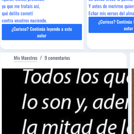
ya que me tratais así,
Y antes de morirme quier
qué delito cometí
Echar mis versos del alma
contra vosotros naciendo.
¿Curioso? Continúa 
»JO
autor
¿Curioso? Continúa leyendo a este
MA
»PEDRO
autor
CALDERÓN
DE
LA
Mis Maestros
9 comentarios
BARCA