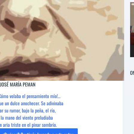
Re
d
ví
O
JOSÉ MARÍA PEMAN
Cómo volaba el pensamiento mío!...
ue un dulce anochecer. Se adivinaba
or su rumor, bajo la peña, el río,
 la mano del viento preludiaba
n aria triste en el pinar sombrío.