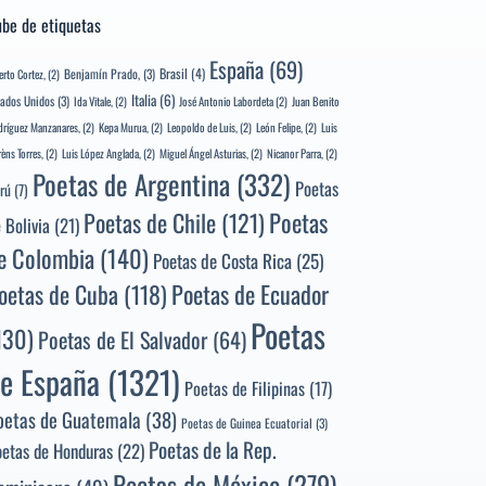
be de etiquetas
España
(69)
Brasil
(4)
Benjamín Prado,
(3)
erto Cortez,
(2)
Italia
(6)
tados Unidos
(3)
Ida Vitale,
(2)
José Antonio Labordeta
(2)
Juan Benito
ríguez Manzanares,
(2)
Kepa Murua,
(2)
Leopoldo de Luis,
(2)
León Felipe,
(2)
Luis
rèns Torres,
(2)
Luis López Anglada,
(2)
Miguel Ángel Asturias,
(2)
Nicanor Parra,
(2)
Poetas de Argentina
(332)
Poetas
rú
(7)
Poetas
Poetas de Chile
(121)
 Bolivia
(21)
e Colombia
(140)
Poetas de Costa Rica
(25)
Poetas de Ecuador
oetas de Cuba
(118)
Poetas
130)
Poetas de El Salvador
(64)
e España
(1321)
Poetas de Filipinas
(17)
oetas de Guatemala
(38)
Poetas de Guinea Ecuatorial
(3)
Poetas de la Rep.
oetas de Honduras
(22)
Poetas de México
(279)