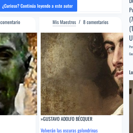
D
¿Curioso? Continúa leyendo a este autor
»JORGE
P
GUILLÉN
(
 comentario
Mis Maestros
8 comentarios
(
U
Por
Cas
Lo
Re
d
ví
»GUSTAVO ADOLFO BÉCQUER
Volverán las oscuras golondrinas