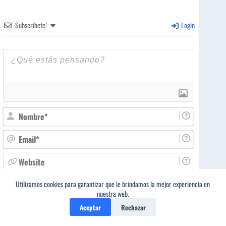
Subscríbete!
Login
N
o
m
E
b
m
r
a
W
e
i
e
*
l
b
Utilizamos cookies para garantizar que le brindamos la mejor experiencia en
*
s
nuestra web.
i
Aceptar
Rechazar
t
e
0
¡INDICA EL POETA AL QUE AFECTA EL COMENTARIO!