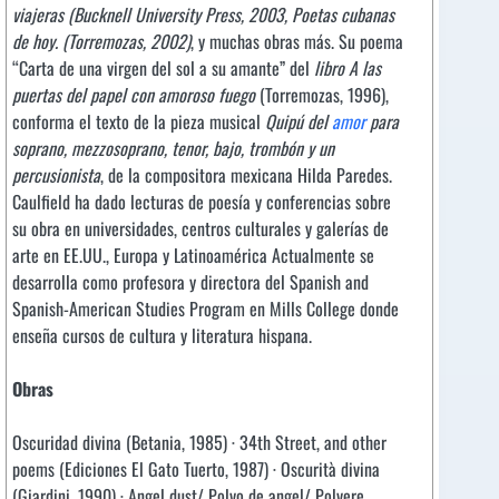
viajeras
(
Bucknell University Press, 2003
,
Poetas cubanas
de hoy
. (Torremozas, 2002
)
, y muchas obras más. Su poema
“Carta de una virgen del sol a su amante” del
libro A las
puertas del papel con amoroso fueg
o
(Torremozas, 1996),
conforma el texto de la pieza musical
Quipú del
amor
para
soprano, mezzosoprano, tenor, bajo, trombón y un
percusionista
, de la compositora mexicana Hilda Paredes.
Caulfield ha dado lecturas de poesía y conferencias sobre
su obra en universidades, centros culturales y galerías de
arte en EE.UU., Europa y Latinoamérica Actualmente se
desarrolla como profesora y directora del Spanish and
Spanish-American Studies Program en Mills College donde
enseña cursos de cultura y literatura hispana.
Obras
Oscuridad divina (Betania, 1985) · 34th Street, and other
poems (Ediciones El Gato Tuerto, 1987) · Oscurità divina
(Giardini, 1990) · Angel dust/ Polvo de angel/ Polvere