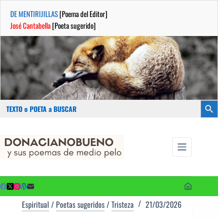
DE MENTIRIJILLAS
[Poema del Editor]
José Cantabella
[Poeta sugerido]
Buscar:
Botón
Saltar
...sus
al
poemas de
contenido
medio pelo
y poetas
sugeridos
Espiritual
/
Poetas sugeridos
/
Tristeza
21/03/2026