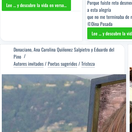
Porque fuiste reto desme
Lee ... y descubre la vida en verso...
EPATAR,
a esta alegría
ESE
que no me terminaba de n
PALABRO
©Dina Posada
[Poema
Lee ... y descubre la vid
del
OTRA
Editor]
HISTO
Horacio
ANOD
Donaciano
,
Ana Carolina Quiñonez Salpietro
y
Eduardo del
Benavides
[Poe
Pino
[Poeta
del
Autores invitados
/
Poetas sugeridos
/
Tristeza
sugerido]
Editor
Dina
Posad
[Poet
suger