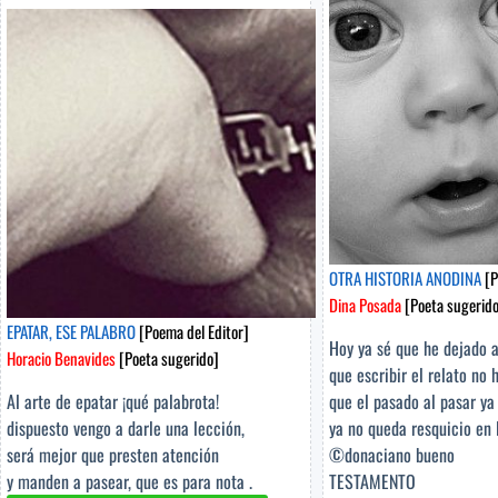
Auxiliadora
Balladares
[Poeta
sugerido]
OTRA HISTORIA ANODINA
[P
Dina Posada
[Poeta sugerido
EPATAR, ESE PALABRO
[Poema del Editor]
Hoy ya sé que he dejado at
Horacio Benavides
[Poeta sugerido]
que escribir el relato no 
Al arte de epatar ¡qué palabrota!
que el pasado al pasar ya 
dispuesto vengo a darle una lección,
ya no queda resquicio en 
será mejor que presten atención
©donaciano bueno
y manden a pasear, que es para nota .
TESTAMENTO