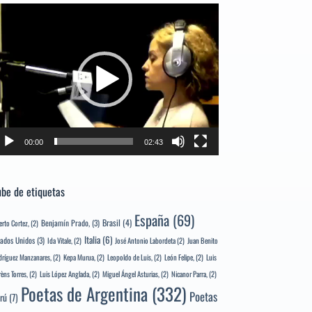
productor
e
deo
00:00
02:43
be de etiquetas
España
(69)
Brasil
(4)
Benjamín Prado,
(3)
erto Cortez,
(2)
Italia
(6)
tados Unidos
(3)
Ida Vitale,
(2)
José Antonio Labordeta
(2)
Juan Benito
ríguez Manzanares,
(2)
Kepa Murua,
(2)
Leopoldo de Luis,
(2)
León Felipe,
(2)
Luis
rèns Torres,
(2)
Luis López Anglada,
(2)
Miguel Ángel Asturias,
(2)
Nicanor Parra,
(2)
Poetas de Argentina
(332)
Poetas
rú
(7)