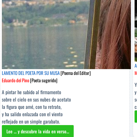
A
LAMENTO DEL POETA POR SU MUSA
[Poema del Editor]
M
Eduardo del Pino
[Poeta sugerido]
Y
A pintar he subido al firmamento
y
sobre el cielo en sus nubes de acetato
s
la figura que amé, con tu retrato,
c
y ha salido enlazada con el viento
reflejado en un simple garabato.
Lee ... y descubre la vida en verso...
LAMENTO