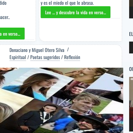
dido
y es el miedo el que le abrasa.
Lee ... y descubre la vida en verso...
OTRO
acer..
MÁS
QUE
E
a en verso...
PASA
[Poema
RIA
Re
del
INA
Donaciano
y
Miguel Otero Silva
d
Editor]
ma
Espiritual
/
Poetas sugeridos
/
Reflexión
au
Antonia
Alvarez
Ol
]
Alvarez
Re
[Poeta
a
sugerido]
d
a
ví
ido]