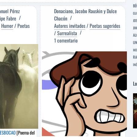
OPINIONES
BÉ
[Poema
anuel Pérez
Donaciano
,
Jacobo Rauskin
y
Dulce
GU
del
lipe Fabre
Chacón
JO
Editor]
/
Humor
/
Poetas
Autores invitados
/
Poetas sugeridos
JI
Miguel
/
Surrealista
AL
Otero
1 comentario
Silva
U
[Poeta
MO
sugerido]
RA
INÉ
Lo
 DESBOCAO
[Poema del