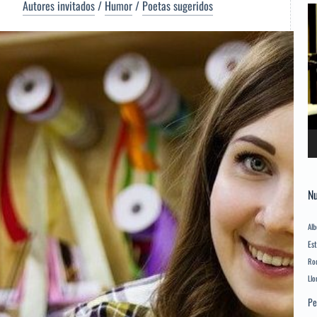
Autores invitados
/
Humor
/
Poetas sugeridos
Re
d
ví
Nu
Alb
Es
Rod
Llo
Pe