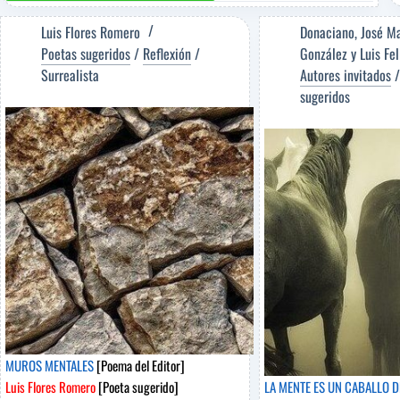
DEL
POETA
Luis Flores Romero
Donaciano
,
José M
POR
Poetas sugeridos
/
Reflexión
/
González
y
Luis Fe
SU
Surrealista
Autores invitados
MUSA
sugeridos
[Poema
del
Editor]
Eduardo
del
Pino
[Poeta
sugerido]
MUROS MENTALES
[Poema del Editor]
Luis Flores Romero
[Poeta sugerido]
LA MENTE ES UN CABALLO