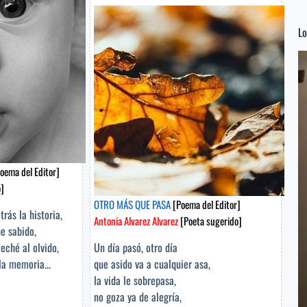
Mera
[Poeta
Lo
sugerido]
Re
d
ví
oema del Editor]
]
OTRO MÁS QUE PASA
[Poema del Editor]
rás la historia,
Antonia Alvarez Alvarez
[Poeta sugerido]
he sabido,
eché al olvido,
Un día pasó, otro día
la memoria...
que asido va a cualquier asa,
la vida le sobrepasa,
no goza ya de alegría,