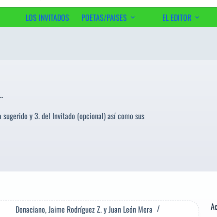
LOS INVITADOS
POETAS/PAISES
EL EDITOR
.
 sugerido y 3. del Invitado (opcional) así como sus
Ac
Donaciano
,
Jaime Rodríguez Z.
y
Juan León Mera