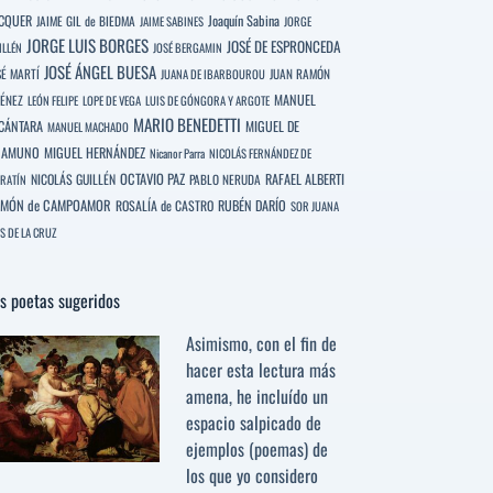
CQUER
Joaquín Sabina
JAIME GIL de BIEDMA
JAIME SABINES
JORGE
JORGE LUIS BORGES
JOSÉ DE ESPRONCEDA
ILLÉN
JOSÉ BERGAMIN
JOSÉ ÁNGEL BUESA
SÉ MARTÍ
JUAN RAMÓN
JUANA DE IBARBOUROU
MANUEL
MÉNEZ
LEÓN FELIPE
LOPE DE VEGA
LUIS DE GÓNGORA Y ARGOTE
MARIO BENEDETTI
CÁNTARA
MIGUEL DE
MANUEL MACHADO
NAMUNO
MIGUEL HERNÁNDEZ
Nicanor Parra
NICOLÁS FERNÁNDEZ DE
OCTAVIO PAZ
RAFAEL ALBERTI
NICOLÁS GUILLÉN
PABLO NERUDA
RATÍN
MÓN de CAMPOAMOR
RUBÉN DARÍO
ROSALÍA de CASTRO
SOR JUANA
S DE LA CRUZ
s poetas sugeridos
Asimismo, con el fin de
hacer esta lectura más
amena, he incluído un
espacio salpicado de
ejemplos (poemas) de
los que yo considero