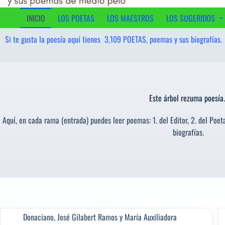
al
contenido
INICIO
LOS POETAS
LOS MAESTROS
LOS SUGERIDOS
Si te gusta la poesía aquí tienes
3,109
POETAS, poemas y sus biografías.
Este árbol rezuma poesía..
Aquí, en cada rama (entrada) puedes leer poemas: 1. del Editor, 2. del Poeta
biografías.
Donaciano
,
José Gilabert Ramos
y
María Auxiliadora