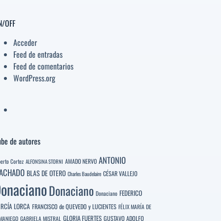
N/OFF
Acceder
Feed de entradas
Feed de comentarios
WordPress.org
be de autores
ANTONIO
berto Cortez
AMADO NERVO
ALFONSINA STORNI
ACHADO
BLAS DE OTERO
CÉSAR VALLEJO
Charles Baudelaire
onaciano
Donaciano
FEDERICO
Donaciano
RCÍA LORCA
FRANCISCO de QUEVEDO y LUCIENTES
FÉLIX MARÍA DE
GLORIA FUERTES
GUSTAVO ADOLFO
MANIEGO
GABRIELA MISTRAL