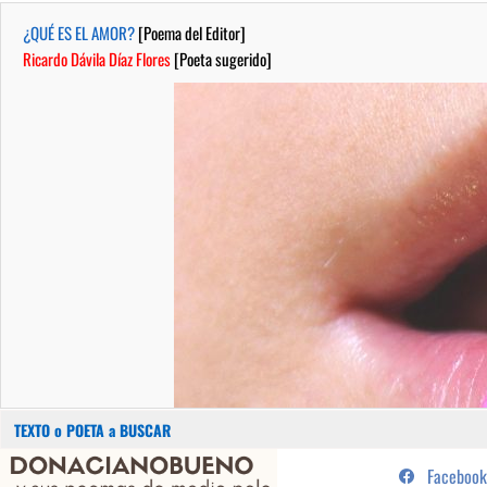
¿QUÉ ES EL AMOR?
[Poema del Editor]
Ricardo Dávila Díaz Flores
[Poeta sugerido]
Buscar:
Saltar
...sus poemas de medio pelo y
Facebook