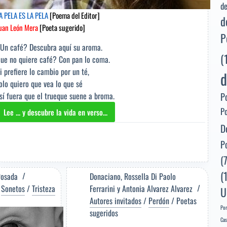
de
A PELA ES LA PELA
[Poema del Editor]
d
uan León Mera
[Poeta sugerido]
P
Un café? Descubra aquí su aroma.
(
ue no quiere café? Con pan lo coma.
i prefiere lo cambio por un té,
d
olo quiero que vea lo que sé
sí fuera que el trueque suene a broma.
P
P
Lee ... y descubre la vida en verso...
LA
D
PELA
ES
P
LA
(
PELA
[Poema
(
Posada
Donaciano
,
Rossella Di Paolo
del
/
Sonetos
/
Tristeza
Ferrarini
y
Antonia Alvarez Alvarez
U
Editor]
Autores invitados
/
Perdón
/
Poetas
Juan
Por
sugeridos
León
Cas