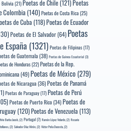
Poetas
Poetas de Chile
(121)
 Bolivia
(21)
e Colombia
(140)
Poetas de Costa Rica
(25)
Poetas de Ecuador
oetas de Cuba
(118)
Poetas
130)
Poetas de El Salvador
(64)
e España
(1321)
Poetas de Filipinas
(17)
oetas de Guatemala
(38)
Poetas de Guinea Ecuatorial
(3)
Poetas de la Rep.
oetas de Honduras
(22)
Poetas de México
(279)
ominicana
(49)
Poetas de Panamá
oetas de Nicaragua
(36)
Poetas de Perú
71)
Poetas de Paraguay
(17)
105)
Poetas de
Poetas de Puerto Rico
(34)
ruguay
(120)
Poetas de Venezuela
(113)
Portugal
(7)
firio Barba Jacob,
(2)
Ramón López Velarde,
(2)
Rosario
tellanos,
(2)
Salvador Díaz Mirón,
(2)
Víctor Peña Dacosta,
(2)