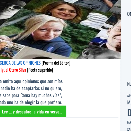
O
CERCA DE LAS OPINIONES
[Poema del Editor]
iguel Otero Silva
[Poeta sugerido]
o emito aquí opiniones que son mías
Nu
 nadie ha de aceptarlas si no quiere,
e sabe para Roma hay muchas vías*,
Al
ada uno ha de elegir la que prefiere.
M
D
Lee ... y descubre la vida en verso...
ACERCA
DE
GA
LAS
SA