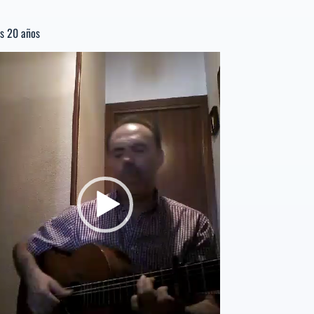
s 20 años
productor
e
deo