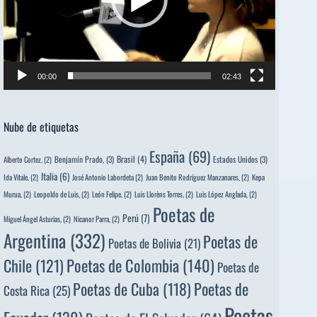
00:00
02:43
Nube de etiquetas
España
(69)
Brasil
(4)
Benjamín Prado,
(3)
Estados Unidos
(3)
Alberto Cortez,
(2)
Italia
(6)
Ida Vitale,
(2)
José Antonio Labordeta
(2)
Juan Benito Rodríguez Manzanares,
(2)
Kepa
Murua,
(2)
Leopoldo de Luis,
(2)
León Felipe,
(2)
Luis Llorèns Torres,
(2)
Luis López Anglada,
(2)
Poetas de
Perú
(7)
Miguel Ángel Asturias,
(2)
Nicanor Parra,
(2)
Argentina
(332)
Poetas de
Poetas de Bolivia
(21)
Poetas de Colombia
(140)
Chile
(121)
Poetas de
Poetas de
Poetas de Cuba
(118)
Costa Rica
(25)
Poetas