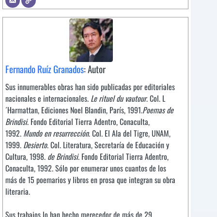
Fernando Ruíz Granados
: Autor
Sus innumerables obras han sido publicadas por editoriales
nacionales e internacionales.
Le rituel du vautour
. Col. L
´Harmattan, Ediciones Noel Blandin, París, 1991.
Poemas de
Brindisi
. Fondo Editorial Tierra Adentro, Conaculta,
1992.
Mundo en resurrección
. Col. El Ala del Tigre, UNAM,
1999.
Desierto
. Col. Literatura, Secretaría de Educación y
Cultura, 1998.
de Brindisi
. Fondo Editorial Tierra Adentro,
Conaculta, 1992. Sólo por enumerar unos cuantos de los
más de 15 poemarios y libros en prosa que integran su obra
literaria.
Sus trabajos lo han hecho merecedor de más de 29