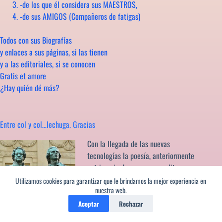
-de los que él considera sus MAESTROS,
-de sus AMIGOS (Compañeros de fatigas)
Todos con sus Biografías
y enlaces a sus páginas, si las tienen
y a las editoriales, si se conocen
Gratis et amore
¿Hay quién dé más?
Entre col y col…lechuga. Gracias
Con la llegada de las nuevas
tecnologías la poesía, anteriormente
patrimonio de personas eruditas, se
ha democratizado y convertido en un
Utilizamos cookies para garantizar que le brindamos la mejor experiencia en
nuestra web.
fenómeno de masas al alcance de
cualquiera. Hoy los poemas lo inundan todo. Es cierto, no se
Aceptar
Rechazar
venden libros pero esto no debe inducirnos a pensar que no se lee.