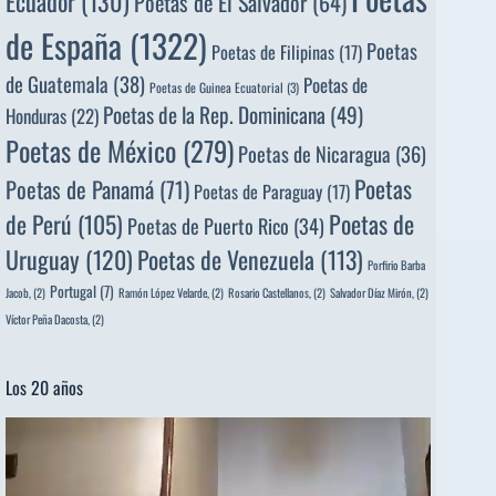
Ecuador
(130)
Poetas de El Salvador
(64)
de España
(1322)
Poetas
Poetas de Filipinas
(17)
de Guatemala
(38)
Poetas de
Poetas de Guinea Ecuatorial
(3)
Poetas de la Rep. Dominicana
(49)
Honduras
(22)
Poetas de México
(279)
Poetas de Nicaragua
(36)
Poetas
Poetas de Panamá
(71)
Poetas de Paraguay
(17)
de Perú
(105)
Poetas de
Poetas de Puerto Rico
(34)
Uruguay
(120)
Poetas de Venezuela
(113)
Porfirio Barba
Portugal
(7)
Jacob,
(2)
Ramón López Velarde,
(2)
Rosario Castellanos,
(2)
Salvador Díaz Mirón,
(2)
Víctor Peña Dacosta,
(2)
Los 20 años
Reproductor
de
vídeo