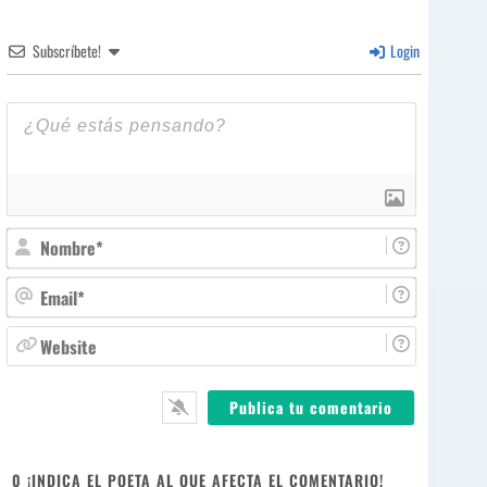
Subscríbete!
Login
N
o
m
E
b
m
r
a
W
e
i
e
*
l
b
*
s
i
t
e
0
¡INDICA EL POETA AL QUE AFECTA EL COMENTARIO!