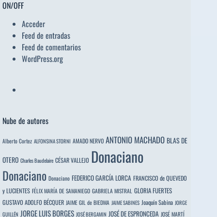
ON/OFF
Acceder
Feed de entradas
Feed de comentarios
WordPress.org
Nube de autores
ANTONIO MACHADO
BLAS DE
Alberto Cortez
AMADO NERVO
ALFONSINA STORNI
Donaciano
OTERO
CÉSAR VALLEJO
Charles Baudelaire
Donaciano
FEDERICO GARCÍA LORCA
FRANCISCO de QUEVEDO
Donaciano
y LUCIENTES
GLORIA FUERTES
FÉLIX MARÍA DE SAMANIEGO
GABRIELA MISTRAL
GUSTAVO ADOLFO BÉCQUER
Joaquín Sabina
JAIME GIL de BIEDMA
JAIME SABINES
JORGE
JORGE LUIS BORGES
JOSÉ DE ESPRONCEDA
JOSÉ MARTÍ
GUILLÉN
JOSÉ BERGAMIN