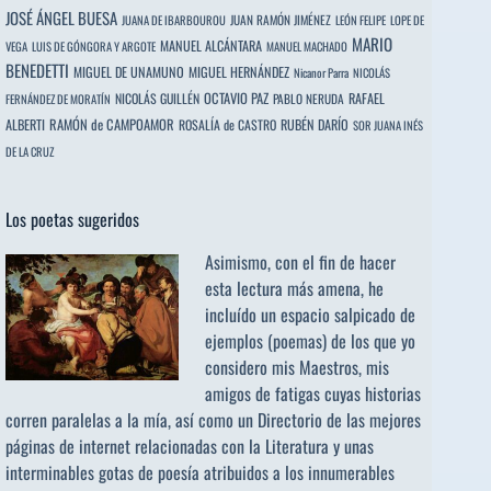
JOSÉ ÁNGEL BUESA
JUAN RAMÓN JIMÉNEZ
JUANA DE IBARBOUROU
LEÓN FELIPE
LOPE DE
MARIO
MANUEL ALCÁNTARA
VEGA
LUIS DE GÓNGORA Y ARGOTE
MANUEL MACHADO
BENEDETTI
MIGUEL DE UNAMUNO
MIGUEL HERNÁNDEZ
Nicanor Parra
NICOLÁS
OCTAVIO PAZ
RAFAEL
NICOLÁS GUILLÉN
PABLO NERUDA
FERNÁNDEZ DE MORATÍN
ALBERTI
RAMÓN de CAMPOAMOR
RUBÉN DARÍO
ROSALÍA de CASTRO
SOR JUANA INÉS
DE LA CRUZ
Los poetas sugeridos
Asimismo, con el fin de hacer
esta lectura más amena, he
incluído un espacio salpicado de
ejemplos (poemas) de los que yo
considero mis Maestros, mis
amigos de fatigas cuyas historias
corren paralelas a la mía, así como un Directorio de las mejores
páginas de internet relacionadas con la Literatura y unas
interminables gotas de poesía atribuidos a los
innumerables