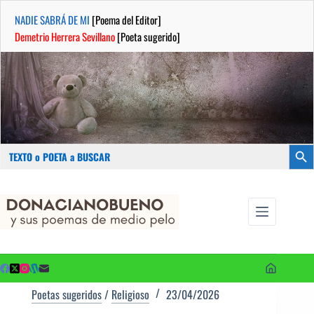
NADIE SABRÁ DE MI
[Poema del Editor]
Demetrio Herrera Sevillano
[Poeta sugerido]
Buscar:
Botón
Saltar
...sus
al
poemas de
contenido
medio pelo
y poetas
sugeridos
Poetas sugeridos
/
Religioso
23/04/2026