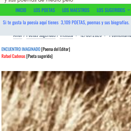
contenido
INICIO
LOS POETAS
LOS MAESTROS
LOS SUGERIDOS
Si te gusta la poesía aquí tienes
3,109
POETAS, poemas y sus biografías.
Amor
/
Poetas sugeridos
/
Tristeza
12/05/2026
1 comentari
ENCUENTRO IMAGINADO
[Poema del Editor]
Rafael Cadenas
[Poeta sugerido]