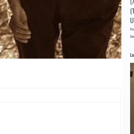
(
(
U
Por
Cas
Lo
Re
d
ví