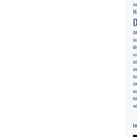
Al
M
D
GA
SA
BÉ
GU
JO
JI
AL
U
MO
RA
INÉ
Lo