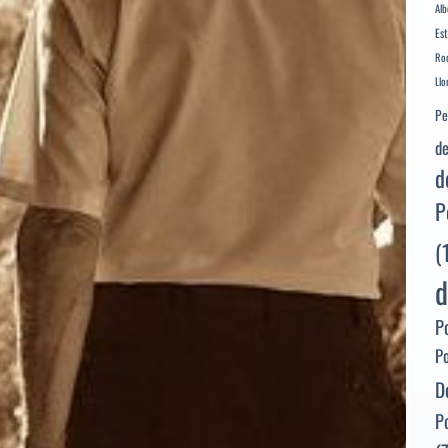
Alb
Es
Rod
Llo
Pe
de
d
P
(
d
P
P
D
P