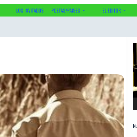
LOS INVITADOS
POETAS/PAISES
EL EDITOR
Ac
o
Re
d
ví
Nu