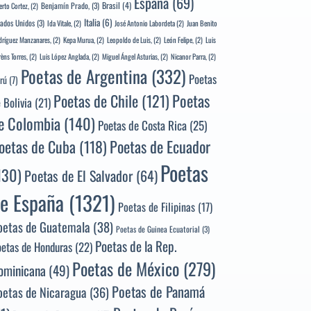
España
(69)
Brasil
(4)
Benjamín Prado,
(3)
erto Cortez,
(2)
Italia
(6)
tados Unidos
(3)
Ida Vitale,
(2)
José Antonio Labordeta
(2)
Juan Benito
ríguez Manzanares,
(2)
Kepa Murua,
(2)
Leopoldo de Luis,
(2)
León Felipe,
(2)
Luis
rèns Torres,
(2)
Luis López Anglada,
(2)
Miguel Ángel Asturias,
(2)
Nicanor Parra,
(2)
Poetas de Argentina
(332)
Poetas
rú
(7)
Poetas
Poetas de Chile
(121)
 Bolivia
(21)
e Colombia
(140)
Poetas de Costa Rica
(25)
Poetas de Ecuador
oetas de Cuba
(118)
Poetas
130)
Poetas de El Salvador
(64)
e España
(1321)
Poetas de Filipinas
(17)
oetas de Guatemala
(38)
Poetas de Guinea Ecuatorial
(3)
Poetas de la Rep.
oetas de Honduras
(22)
Poetas de México
(279)
ominicana
(49)
Poetas de Panamá
oetas de Nicaragua
(36)