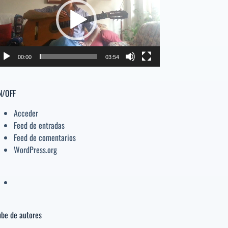
deo
el
volumen.
00:00
03:54
N/OFF
Acceder
Feed de entradas
Feed de comentarios
WordPress.org
be de autores