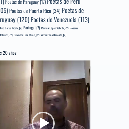
Poetas de Perú
71)
Poetas de Paraguay
(17)
105)
Poetas de
Poetas de Puerto Rico
(34)
ruguay
(120)
Poetas de Venezuela
(113)
Portugal
(7)
firio Barba Jacob,
(2)
Ramón López Velarde,
(2)
Rosario
tellanos,
(2)
Salvador Díaz Mirón,
(2)
Víctor Peña Dacosta,
(2)
s 20 años
productor
e
deo