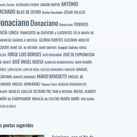
ANTONIO
berto Cortez
AMADO NERVO
ALFONSINA STORNI
ACHADO
BLAS DE OTERO
CÉSAR VALLEJO
Charles Baudelaire
onaciano
Donaciano
FEDERICO
Donaciano
RCÍA LORCA
FRANCISCO de QUEVEDO y LUCIENTES
FÉLIX MARÍA DE
GLORIA FUERTES
GUSTAVO ADOLFO
MANIEGO
GABRIELA MISTRAL
CQUER
Joaquín Sabina
JAIME GIL de BIEDMA
JAIME SABINES
JORGE
JORGE LUIS BORGES
JOSÉ DE ESPRONCEDA
ILLÉN
JOSÉ BERGAMIN
JOSÉ ÁNGEL BUESA
SÉ MARTÍ
JUAN RAMÓN
JUANA DE IBARBOUROU
MANUEL
MÉNEZ
LEÓN FELIPE
LOPE DE VEGA
LUIS DE GÓNGORA Y ARGOTE
MARIO BENEDETTI
CÁNTARA
MIGUEL DE
MANUEL MACHADO
NAMUNO
MIGUEL HERNÁNDEZ
Nicanor Parra
NICOLÁS FERNÁNDEZ DE
OCTAVIO PAZ
RAFAEL ALBERTI
NICOLÁS GUILLÉN
PABLO NERUDA
RATÍN
MÓN de CAMPOAMOR
RUBÉN DARÍO
ROSALÍA de CASTRO
SOR JUANA
S DE LA CRUZ
s poetas sugeridos