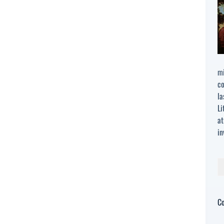
mi
co
la
Li
at
in
Bu
C