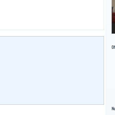
ví
O
Nu