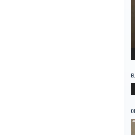
E
Re
d
au
Ol
Re
d