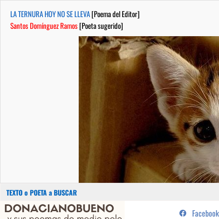
LA TERNURA HOY NO SE LLEVA
[Poema del Editor]
Santos Domínguez Ramos
[Poeta sugerido]
Buscar:
Saltar
...sus poemas de medio pelo y
Facebook
al