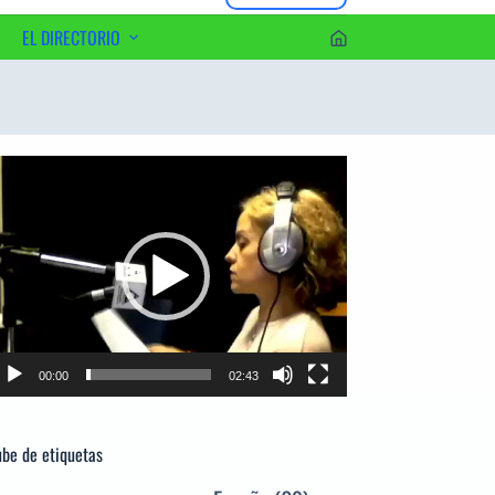
EL DIRECTORIO
erca del Editor
productor
e
deo
00:00
02:43
be de etiquetas