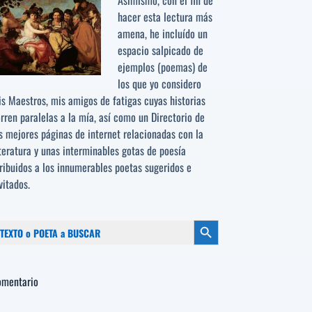
Asimismo, con el fin de
hacer esta lectura más
amena, he incluído un
espacio salpicado de
ejemplos (poemas) de
los que yo considero
s Maestros, mis amigos de fatigas cuyas historias
rren paralelas a la mía, así como un Directorio de
s mejores páginas de internet relacionadas con la
teratura y unas interminables gotas de poesía
ribuidos a los
innumerables poetas sugeridos
e
vitados.
scar:
Botón de búsqueda
omentario