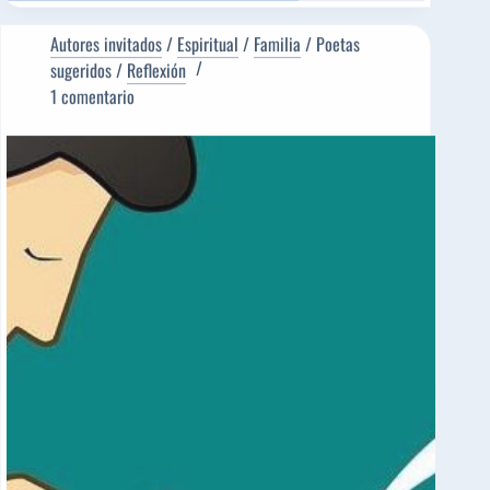
DE
MENTE
Autores invitados
/
Espiritual
/
Familia
/
Poetas
PEREZOSA
sugeridos
/
Reflexión
[Poema
1 comentario
del
Editor]
José
Gutierrez
Román
[Poeta
sugerido]