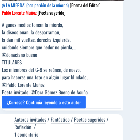
¡A LA MIERDA! (con perdón de la mierda)
[Poema del Editor]
Pablo Lorente Muñoz
[Poeta sugerido]
Algunos medios toman la mierda,
la diseccionan, la desparraman,
la dan mil vueltas, derecha izquierda,
cuidando siempre que hedor no pierda,...
©donaciano bueno
TITULARES
Los miembros del G-8 se reúnen, de nuevo,
para hacerse una foto en algún lugar blindado,...
©Pablo Lorente Muñoz
Poeta invitado: ©Dora Gómez Bueno de Acuña
¿Curioso? Continúa leyendo a este autor
¡A
LA
MIERDA!
Autores invitados
/
Fantástico
/
Poetas sugeridos
/
(con
Reflexión
perdón
1 comentario
de