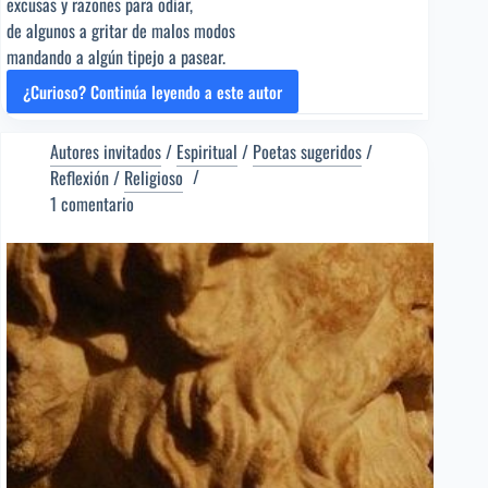
excusas y razones para odiar,
de algunos a gritar de malos modos
mandando a algún tipejo a pasear.
¿Curioso? Continúa leyendo a este autor
TODOS
TENEMOS
EXCUSAS
Autores invitados
/
Espiritual
/
Poetas sugeridos
/
[Poema
Reflexión
/
Religioso
del
1 comentario
Editor]
José
Luis
Pérez
Pastor
[Poeta
sugerido]