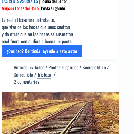
LAS REDES ASOCIALES
[Poema del Editor]
Amparo López del Baño
[Poeta sugerido]
La red, el basurero putrefacto,
que vive de las heces que unos sueltan
y de otros que en las heces se sustentan
cual fuera con el diablo hacen un pacto.
¿Curioso? Continúa leyendo a este autor
LAS
REDES
ASOCIALES
Autores invitados
/
Poetas sugeridos
/
Sociopolítico
/
[Poema
Surrealista
/
Tristeza
del
2 comentarios
Editor]
Amparo
López
del
Baño
[Poeta
sugerido]