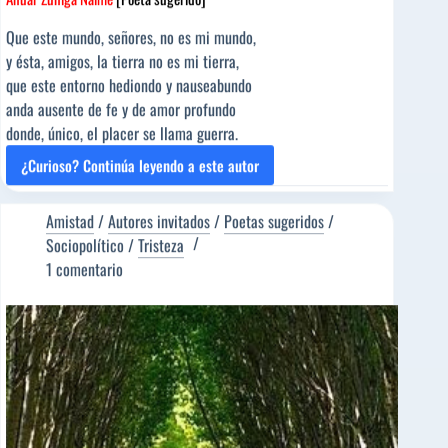
Que este mundo, señores, no es mi mundo,
y ésta, amigos, la tierra no es mi tierra,
que este entorno hediondo y nauseabundo
anda ausente de fe y de amor profundo
donde, único, el placer se llama guerra.
¿Curioso? Continúa leyendo a este autor
HASTA
LAS
GUITARRAS
Amistad
/
Autores invitados
/
Poetas sugeridos
/
MIENTEN
Sociopolítico
/
Tristeza
[Poema
1 comentario
del
Editor]
Ánuar
Zúñiga
Naime
[Poeta
sugerido]