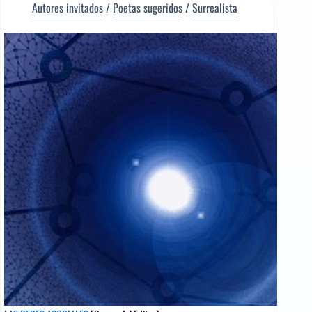
PERDIDA
Autores invitados
/
Poetas sugeridos
/
Surrealista
[Poema
del
Editor]
Miguel
Tonhatiu
Ortega
[Poeta
sugerido]