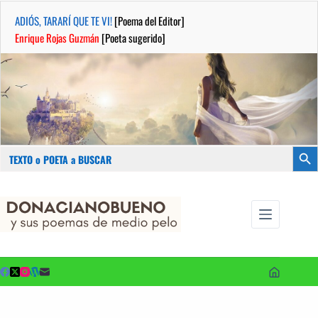
ADIÓS, TARARÍ QUE TE VI!
[Poema del Editor]
Enrique Rojas Guzmán
[Poeta sugerido]
Buscar:
Botón
Saltar
...sus
al
poemas de
contenido
medio pelo
y poetas
sugeridos