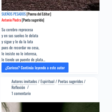
SUEÑOS PESADOS
[Poema del Editor]
Antonio Piedra
[Poeta sugerido]
Su cerebro reprocesa
y en sus sueños le delata
y sigue y le da la lata
pues de recordar no cesa,
le insiste no le interesa,
le tiende un puente de plata...
¿Curioso? Continúa leyendo a este autor
SUEÑOS
PESADOS
[Poema
Autores invitados
/
Espiritual
/
Poetas sugeridos
/
del
Reflexión
Editor]
1 comentario
Antonio
Piedra
[Poeta