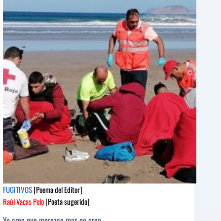
Editor]
Rei
Berroa
[Poeta
sugerido]
FUGITIVOS
[Poema del Editor]
Raúl Vacas Polo
[Poeta sugerido]
Yo creo que merezco mas no creo.