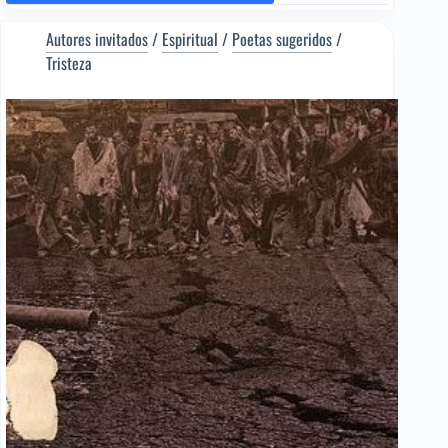
LA
MUERTE
Autores invitados
/
Espiritual
/
Poetas sugeridos
/
DE
Tristeza
UN
SOLDADO
[Poema
del
Editor]
Manuel
Benavente
[Poeta
sugerido]