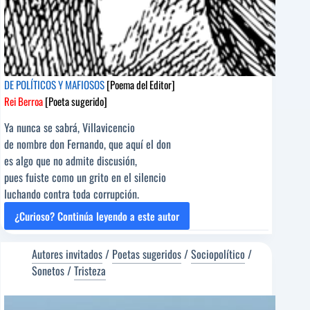
DE POLÍTICOS Y MAFIOSOS
[Poema del Editor]
Rei Berroa
[Poeta sugerido]
Ya nunca se sabrá, Villavicencio
de nombre don Fernando, que aquí el don
es algo que no admite discusión,
pues fuiste como un grito en el silencio
luchando contra toda corrupción.
¿Curioso? Continúa leyendo a este autor
DE
POLÍTICOS
Y
Autores invitados
/
Poetas sugeridos
/
Sociopolítico
/
MAFIOSOS
Sonetos
/
Tristeza
[Poema
del