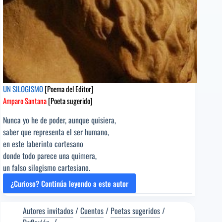
UN SILOGISMO
[Poema del Editor]
Amparo Santana
[Poeta sugerido]
Nunca yo he de poder, aunque quisiera,
saber que representa el ser humano,
en este laberinto cortesano
donde todo parece una quimera,
un falso silogismo cartesiano.
¿Curioso? Continúa leyendo a este autor
UN
SILOGISMO
[Poema
Autores invitados
/
Cuentos
/
Poetas sugeridos
/
del