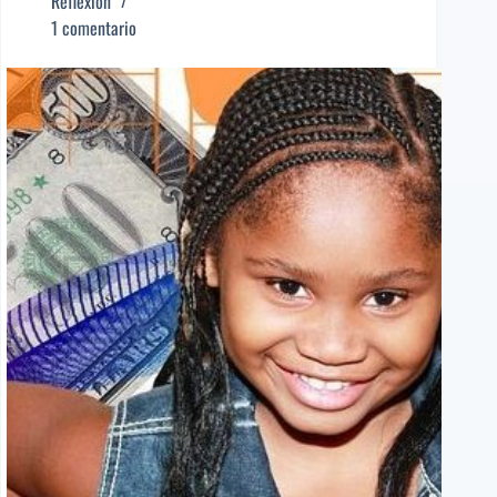
Reflexión
Editor]
1 comentario
Amparo
Santana
[Poeta
sugerido]