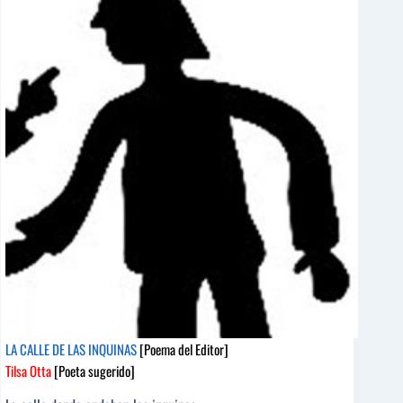
del
Editor]
Carlos
Salem
[Poeta
sugerido]
LA CALLE DE LAS INQUINAS
[Poema del Editor]
Tilsa Otta
[Poeta sugerido]