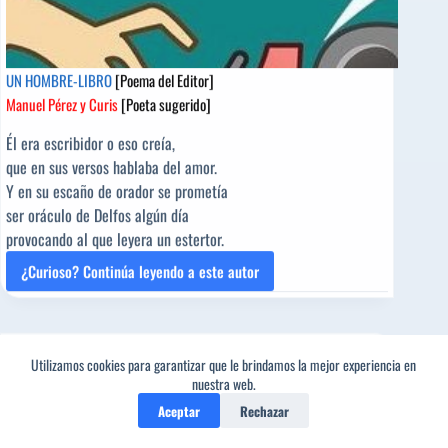
UN HOMBRE-LIBRO
[Poema del Editor]
Manuel Pérez y Curis
[Poeta sugerido]
Él era escribidor o eso creía,
que en sus versos hablaba del amor.
Y en su escaño de orador se prometía
ser oráculo de Delfos algún día
provocando al que leyera un estertor.
¿Curioso? Continúa leyendo a este autor
UN
HOMBRE-
LIBRO
Autores invitados
/
Espiritual
/
Poetas sugeridos
/
[Poema
Reflexión
/
Surrealista
del
Utilizamos cookies para garantizar que le brindamos la mejor experiencia en
1 comentario
nuestra web.
Editor]
Manuel
Aceptar
Rechazar
Pérez