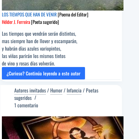
LOS TIEMPOS QUE HAN DE VENIR
[Poema del Editor]
Hélder J. Ferreira
[Poeta sugerido]
Los tiempos que vendrán serán distintos,
mas siempre han de llover y escamparán,
y habrán días azules variopintos,
las viñas parirán los mismos tintos
de vino y rosas días volverán.
¿Curioso? Continúa leyendo a este autor
LOS
TIEMPOS
QUE
Autores invitados
/
Humor
/
Infancia
/
Poetas
HAN
sugeridos
DE
1 comentario
VENIR
[Poema
del
Editor]
Hélder