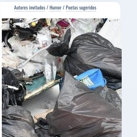
HEALTH
[Poema
Autores invitados
/
Humor
/
Poetas sugeridos
del
Editor]
Manuel
López
Azorín
[Poeta
sugerido]