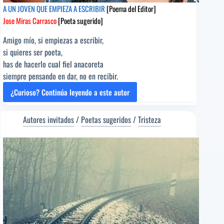
A UN JOVEN QUE EMPIEZA A ESCRIBIR
[Poema del Editor]
Jose Miras Carrasco
[Poeta sugerido]
Amigo mío, si empiezas a escribir,
si quieres ser poeta,
has de hacerlo cual fiel anacoreta
siempre pensando en dar, no en recibir.
¿Curioso? Continúa leyendo a este autor
A
UN
JOVEN
Autores invitados
/
Poetas sugeridos
/
Tristeza
QUE
EMPIEZA
A
ESCRIBIR
[Poema
del
Editor]
Jose
Miras