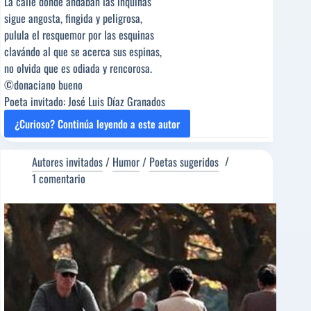
La calle donde andaban las inquinas
sigue angosta, fingida y peligrosa,
pulula el resquemor por las esquinas
clavándo al que se acerca sus espinas,
no olvida que es odiada y rencorosa.
©donaciano bueno
Poeta invitado: José Luis Díaz Granados
¿Curioso? Continúa leyendo a este autor
LA
CALLE
DE
Autores invitados
/
Humor
/
Poetas sugeridos
LAS
1 comentario
INQUINAS
[Poema
del
Editor]
Tilsa
Otta
[Poeta
sugerido]