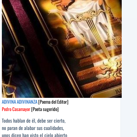
J.
Ferreira
[Poeta
sugerido]
ADIVINA ADIVINANZA
[Poema del Editor]
Pedro Casamayor
[Poeta sugerido]
Todos hablan de él, debe ser cierto,
no paran de alabar sus cualidades,
unos dicen han visto el cielo abierto