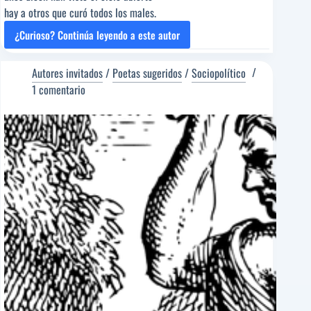
hay a otros que curó todos los males.
¿Curioso? Continúa leyendo a este autor
ADIVINA
ADIVINANZA
[Poema
Autores invitados
/
Poetas sugeridos
/
Sociopolítico
del
1 comentario
Editor]
Pedro
Casamayor
[Poeta
sugerido]