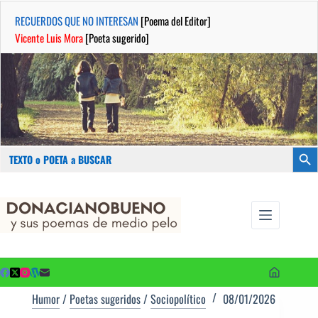
RECUERDOS QUE NO INTERESAN
[Poema del Editor]
Vicente Luis Mora
[Poeta sugerido]
Buscar:
Botón
Saltar
...sus
al
poemas de
contenido
medio pelo
y poetas
sugeridos
Humor
/
Poetas sugeridos
/
Sociopolítico
08/01/2026