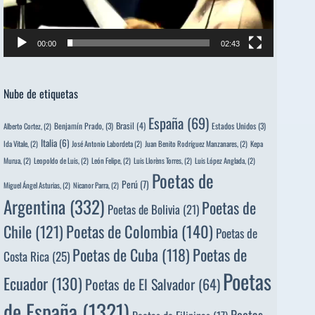
00:00
02:43
Nube de etiquetas
España
(69)
Brasil
(4)
Benjamín Prado,
(3)
Estados Unidos
(3)
Alberto Cortez,
(2)
Italia
(6)
Ida Vitale,
(2)
José Antonio Labordeta
(2)
Juan Benito Rodríguez Manzanares,
(2)
Kepa
Murua,
(2)
Leopoldo de Luis,
(2)
León Felipe,
(2)
Luis Llorèns Torres,
(2)
Luis López Anglada,
(2)
Poetas de
Perú
(7)
Miguel Ángel Asturias,
(2)
Nicanor Parra,
(2)
Argentina
(332)
Poetas de
Poetas de Bolivia
(21)
Poetas de Colombia
(140)
Chile
(121)
Poetas de
Poetas de
Poetas de Cuba
(118)
Costa Rica
(25)
Poetas
Ecuador
(130)
Poetas de El Salvador
(64)
de España
(1321)
Poetas