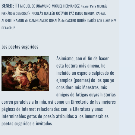
BENEDETTI
MIGUEL DE UNAMUNO
MIGUEL HERNÁNDEZ
Nicanor Parra
NICOLÁS
OCTAVIO PAZ
RAFAEL
NICOLÁS GUILLÉN
PABLO NERUDA
FERNÁNDEZ DE MORATÍN
ALBERTI
RAMÓN de CAMPOAMOR
RUBÉN DARÍO
ROSALÍA de CASTRO
SOR JUANA INÉS
DE LA CRUZ
Los poetas sugeridos
Asimismo, con el fin de hacer
esta lectura más amena, he
incluído un espacio salpicado de
ejemplos (poemas) de los que yo
considero mis Maestros, mis
amigos de fatigas cuyas historias
corren paralelas a la mía, así como un Directorio de las mejores
páginas de internet relacionadas con la Literatura y unas
interminables gotas de poesía atribuidos a los
innumerables
poetas sugeridos
e invitados.