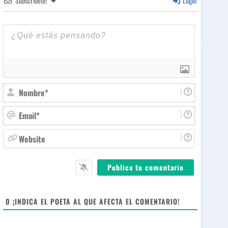
Subscríbete!
Login
N
o
m
E
b
m
r
a
W
e
i
e
*
l
b
*
s
i
t
e
0
¡INDICA EL POETA AL QUE AFECTA EL COMENTARIO!