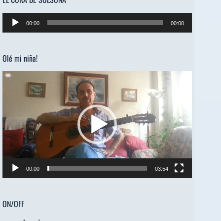
Reproductor
00:00
00:00
de
audio
Olé mi niña!
Reproductor
de
vídeo
00:00
03:54
ON/OFF