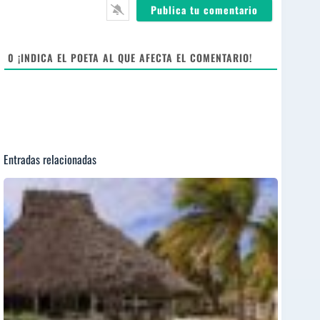
*
s
i
t
e
0
¡INDICA EL POETA AL QUE AFECTA EL COMENTARIO!
Entradas relacionadas