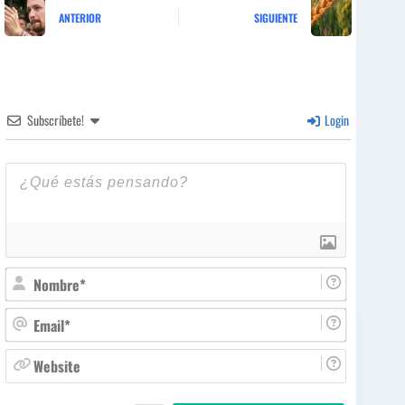
ANTERIOR
SIGUIENTE
Subscríbete!
Login
N
o
m
E
b
m
r
a
W
e
i
e
*
l
b