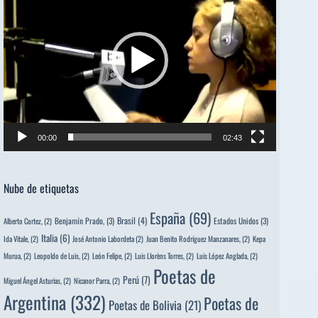
vídeo
00:00
02:43
Nube de etiquetas
España
(69)
Brasil
(4)
Benjamín Prado,
(3)
Estados Unidos
(3)
Alberto Cortez,
(2)
Italia
(6)
Ida Vitale,
(2)
José Antonio Labordeta
(2)
Juan Benito Rodríguez Manzanares,
(2)
Kepa
Murua,
(2)
Leopoldo de Luis,
(2)
León Felipe,
(2)
Luis Llorèns Torres,
(2)
Luis López Anglada,
(2)
Poetas de
Perú
(7)
Miguel Ángel Asturias,
(2)
Nicanor Parra,
(2)
Argentina
(332)
Poetas de
Poetas de Bolivia
(21)