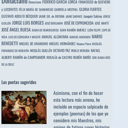
Donaciano
FEDERICO GARCÍA LORCA
FRANCISCO de QUEVEDO
Donaciano
y LUCIENTES
GLORIA FUERTES
FÉLIX MARÍA DE SAMANIEGO
GABRIELA MISTRAL
GUSTAVO ADOLFO BÉCQUER
Joaquín Sabina
JAIME GIL de BIEDMA
JAIME SABINES
JORGE
JORGE LUIS BORGES
JOSÉ DE ESPRONCEDA
JOSÉ MARTÍ
GUILLÉN
JOSÉ BERGAMIN
JOSÉ ÁNGEL BUESA
JUAN RAMÓN JIMÉNEZ
JUANA DE IBARBOUROU
LEÓN FELIPE
LOPE DE
MARIO
MANUEL ALCÁNTARA
VEGA
LUIS DE GÓNGORA Y ARGOTE
MANUEL MACHADO
BENEDETTI
MIGUEL DE UNAMUNO
MIGUEL HERNÁNDEZ
Nicanor Parra
NICOLÁS
OCTAVIO PAZ
RAFAEL
NICOLÁS GUILLÉN
PABLO NERUDA
FERNÁNDEZ DE MORATÍN
ALBERTI
RAMÓN de CAMPOAMOR
RUBÉN DARÍO
ROSALÍA de CASTRO
SOR JUANA INÉS
DE LA CRUZ
Los poetas sugeridos
Asimismo, con el fin de hacer
esta lectura más amena, he
incluído un espacio salpicado de
ejemplos (poemas) de los que yo
considero mis Maestros, mis
amigos de fatigas cuyas historias