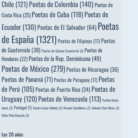
Poetas de Colombia
(140)
Chile
(121)
Poetas de
Poetas de
Poetas de Cuba
(118)
Costa Rica
(25)
Poetas
Ecuador
(130)
Poetas de El Salvador
(64)
de España
(1321)
Poetas
Poetas de Filipinas
(17)
de Guatemala
(38)
Poetas de
Poetas de Guinea Ecuatorial
(3)
Poetas de la Rep. Dominicana
(49)
Honduras
(22)
Poetas de México
(279)
Poetas de Nicaragua
(36)
Poetas
Poetas de Panamá
(71)
Poetas de Paraguay
(17)
de Perú
(105)
Poetas de
Poetas de Puerto Rico
(34)
Uruguay
(120)
Poetas de Venezuela
(113)
Porfirio Barba
Portugal
(7)
Jacob,
(2)
Ramón López Velarde,
(2)
Rosario Castellanos,
(2)
Salvador Díaz Mirón,
(2)
Víctor Peña Dacosta,
(2)
Los 20 años