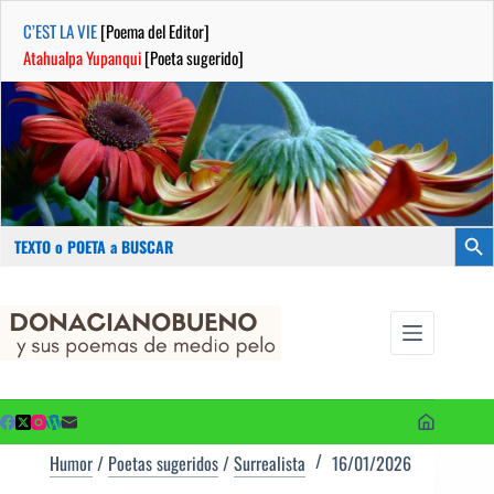
C’EST LA VIE
[Poema del Editor]
Atahualpa Yupanqui
[Poeta sugerido]
Buscar:
Botón
Saltar
...sus
al
poemas de
contenido
medio pelo
y poetas
sugeridos
Humor
/
Poetas sugeridos
/
Surrealista
16/01/2026