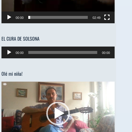
00:00
02:49
EL CURA DE SOLSONA
Reproductor
00:00
00:00
de
audio
Olé mi niña!
Reproductor
de
vídeo